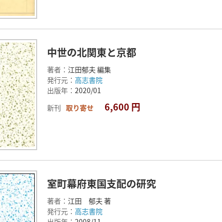
中世の北関東と京都
著者：
江田郁夫 編集
発行元：
高志書院
出版年：
2020/01
6,600 円
新刊
取り寄せ
室町幕府東国支配の研究
著者：
江田 郁夫 著
発行元：
高志書院
出版年：
2008/11