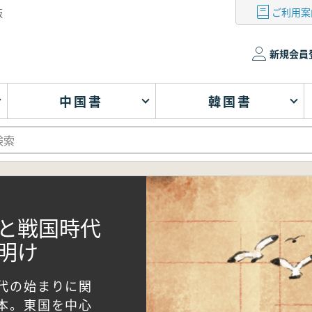
ご利用案
版
新規会員
中国書
韓国書
と戦国時代
明け
代の始まりに関
本。東国を中心