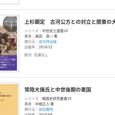
上杉顕定 古河公方との対立と関東の
シリーズ：
中世武士選書24
著者：
森田 真一 著
発行元：
戎光祥出版
出版年：
2014/12
新刊
在庫なし
常陸大掾氏と中世後期の東国
シリーズ：
戦国史研究叢書19
著者：
中根正人 著
発行元：
岩田書院
出版年：
2019/08