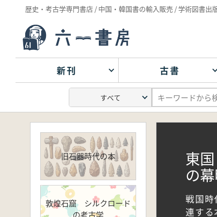
歴史・考古学専門書店 / 中国・韓国書の輸入販売 / 学術図書出
新刊
古書
東国
旧石器時代の本
の幕
戦国時
敦煌石窟 シルクロード
連する
の考古学