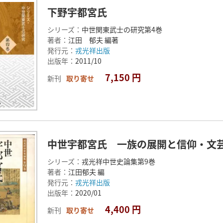
下野宇都宮氏
シリーズ：
中世関東武士の研究第4巻
著者：
江田 郁夫 編著
発行元：
戎光祥出版
出版年：
2011/10
7,150 円
新刊
取り寄せ
中世宇都宮氏 一族の展開と信仰・文
シリーズ：
戎光祥中世史論集第9巻
著者：
江田郁夫 編
発行元：
戎光祥出版
出版年：
2020/01
4,400 円
新刊
取り寄せ