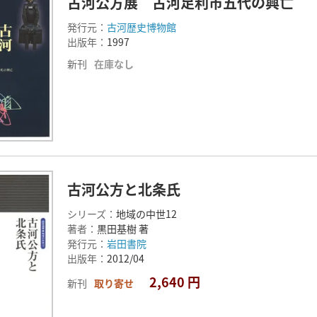
古河公方展 古河足利市五代の興亡
発行元：
古河歴史博物館
出版年：
1997
新刊
在庫なし
古河公方と北条氏
シリーズ：
地域の中世12
著者：
黒田基樹 著
発行元：
岩田書院
出版年：
2012/04
2,640 円
新刊
取り寄せ