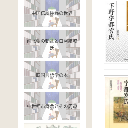
中国伝統装飾の世界
南北朝の動乱と白河結城
氏
韓国言語学の本
中世都市鎌倉とその周辺