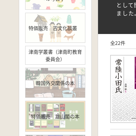
として
ました
特価販売 古文化談叢
全22件
津南学叢書（津南町教育
委員会）
韓国外交関係の本
特価販売 雄山閣の本