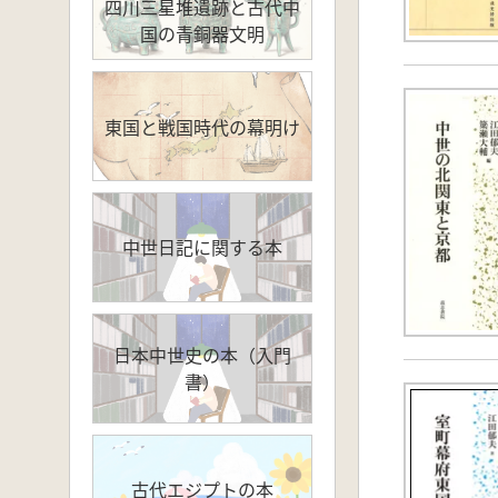
四川三星堆遺跡と古代中
国の青銅器文明
東国と戦国時代の幕明け
中世日記に関する本
日本中世史の本（入門
書）
古代エジプトの本