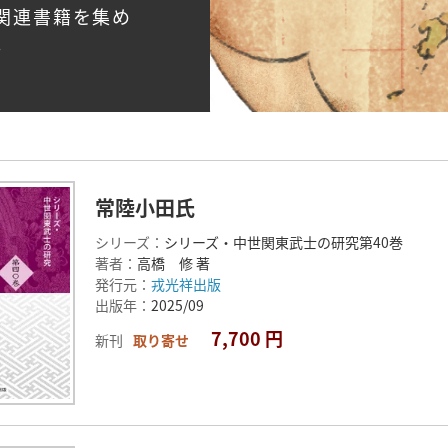
関連書籍を集め
。
常陸小田氏
シリーズ：
シリーズ・中世関東武士の研究第40巻
著者：
高橋 修 著
発行元：
戎光祥出版
出版年：
2025/09
7,700 円
新刊
取り寄せ