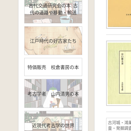
古代交通研究会の本: 古
代の道路や移動・輸送
江戸時代の好古家たち
特価販売 校倉書房の本
考古学者 山内清男の本
古河城・鴻
近現代考古学の世界
査・発掘