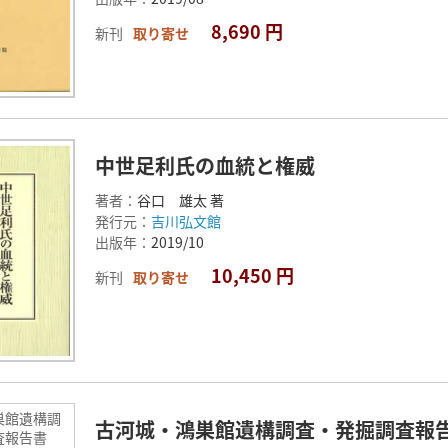
8,690 円
新刊
取り寄せ
中世足利氏の血統と権威
著者：
谷口 雄太 著
発行元：
吉川弘文館
出版年：
2019/10
10,450 円
新刊
取り寄せ
巣館遺構調
古河城・鴻巣館遺構調査・発掘調査報
調査報告書