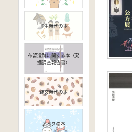
弥生時代の本
布留遺跡に関する本（発
掘調査報告書）
縄文時代の本
アイヌの本