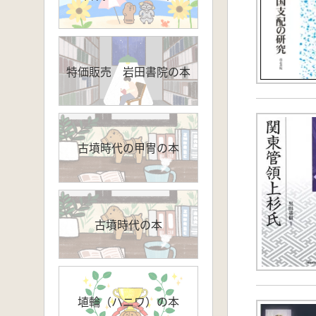
特価販売 岩田書院の本
古墳時代の甲冑の本
古墳時代の本
埴輪（ハニワ）の本