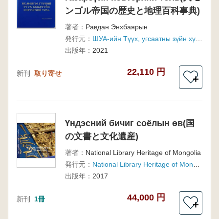
ンゴル帝国の歴史と地理百科事典)
著者：
Равдан Энхбаярын
発行元：
ШУА-ийн Түүх, угсаатны зүйн хүрээлэнгийн Монголын эзэнт гүрэн
出版年：
2021
22,110 円
新刊
取り寄せ
＋
Үндэсний бичиг соёлын өв(国
の文書と文化遺産)
著者：
National Library Heritage of Mongolia
発行元：
National Library Heritage of Mongolia
出版年：
2017
44,000 円
新刊
1冊
＋