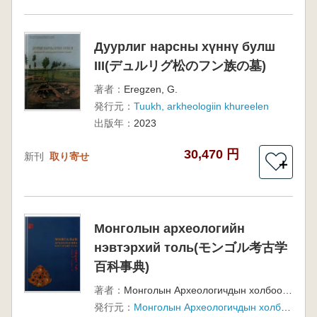
Дуурлиг нарсны хүннү булш
III(デュルリグ松のフン族の墓)
著者：
Eregzen, G.
発行元：
Tuukh, arkheologiin khureelen
出版年：
2023
30,470 円
新刊
取り寄せ
＋
Монголын археологийн
нэвтэрхий толь(モンゴル考古学
百科事典)
著者：
Монголын Археологичдын холбооноос
発行元：
Монголын Археологичдын холбооноос