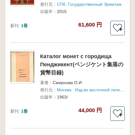
発行元：
СПб. Государственный Эрмитаж
出版年：
2015
61,600 円
新刊
1冊
＋
Каталог монет с городища
Пенджикент(ペンジケント集落の
貨幣目録)
著者：
Смирнова О.И.
発行元：
Москва : Изд-во восточной литературы
出版年：
1963/
44,000 円
新刊
1冊
＋