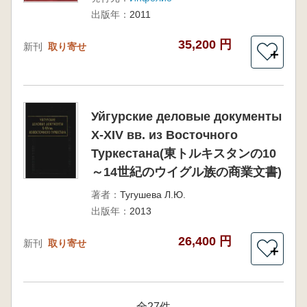
出版年：
2011
35,200 円
新刊
取り寄せ
＋
Уйгурские деловые документы
X-XIV вв. из Восточного
Туркестана(東トルキスタンの10
～14世紀のウイグル族の商業文書)
著者：
Тугушева Л.Ю.
出版年：
2013
26,400 円
新刊
取り寄せ
＋
全27件