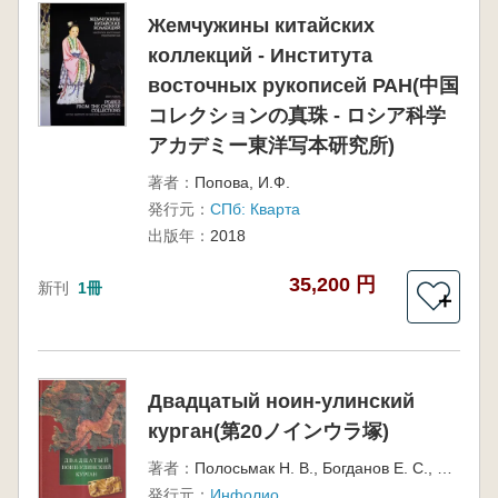
Жемчужины китайских
коллекций - Института
восточных рукописей РАН(中国
コレクションの真珠 - ロシア科学
アカデミー東洋写本研究所)
著者：
Попова, И.Ф.
発行元：
СПб: Кварта
出版年：
2018
35,200 円
新刊
1冊
＋
Двадцатый ноин-улинский
курган(第20ノインウラ塚)
著者：
Полосьмак Н. В., Богданов Е. С., Цэвээндорж Д.
発行元：
Инфолио