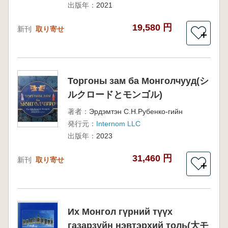
出版年：
2021
19,580 円
新刊
取り寄せ
＋
Торгоны зам ба Монголчууд(シ
ルクロードとモンゴル)
著者：
Эрдэмтэн С.Н.Рубенко-гийн
発行元：
Internom LLC
出版年：
2023
31,460 円
新刊
取り寄せ
＋
Их Монгол гүрний түүх
газарзүйн нэвтэрхий толь(大モ