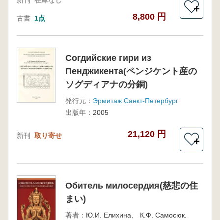
新刊
在庫なし
＋
8,800 円
古書
1点
Согдийские гири из
Пенджикента(ペンジケント産の
ソグディアナの分銅)
発行元：
Эрмитаж Санкт-Петербург
出版年：
2005
21,120 円
新刊
取り寄せ
＋
Обитель милосердия(慈悲の住
まい)
著者：
Ю.И. Елихина、 К.Ф. Самосюк.