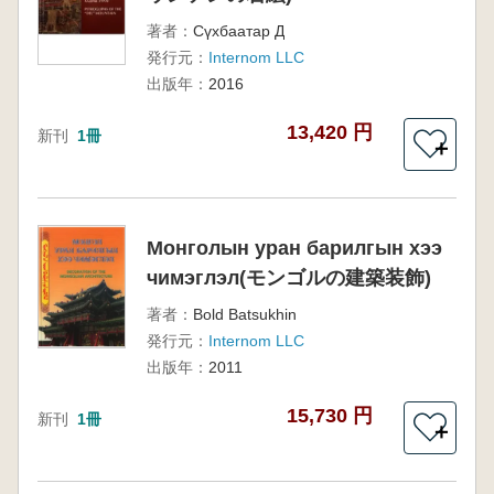
著者：
Сүхбаатар Д
発行元：
Internom LLC
出版年：
2016
13,420 円
新刊
1冊
＋
Монголын уран барилгын хээ
чимэглэл(モンゴルの建築装飾)
著者：
Bold Batsukhin
発行元：
Internom LLC
出版年：
2011
15,730 円
新刊
1冊
＋