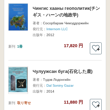
Чингис хааны геополитик(チン
ギス・ハーンの地政学)
著者：
Сосорбарам Чимэддоржийн
発行元：
Internom LLC
出版年：
2012
17,820 円
新刊
1冊
＋
Чулуужсан буга(石化した鹿)
著者：
Түдэв Лодонгийн
発行元：
Dal Soniny Gazar
出版年：
2014
11,880 円
新刊
取り寄せ
＋