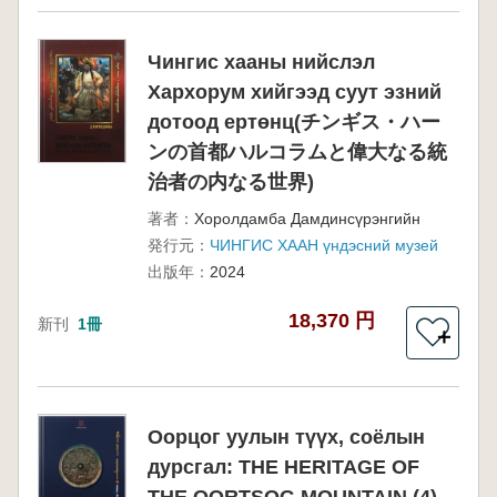
Чингис хааны нийслэл
Хархорум хийгээд суут эзний
дотоод ертөнц(チンギス・ハー
ンの首都ハルコラムと偉大なる統
治者の内なる世界)
著者：
Хоролдамба Дамдинсүрэнгийн
発行元：
ЧИНГИС ХААН үндэсний музей
出版年：
2024
18,370 円
新刊
1冊
＋
Оорцог уулын түүх, соёлын
дурсгал: THE HERITAGE OF