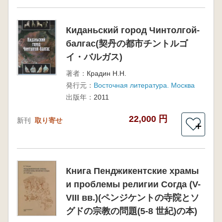
Киданьский город Чинтолгой-
балгас(契丹の都市チントルゴ
イ・バルガス)
著者：
Крадин Н.Н.
発行元：
Восточная литература. Москва
出版年：
2011
22,000 円
新刊
取り寄せ
＋
Книга Пенджикентские храмы
и проблемы религии Согда (V-
VIII вв.)(ペンジケントの寺院とソ
グドの宗教の問題(5-8 世紀)の本)