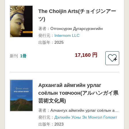
The Choijin Arts(チョイジンアー
ツ)
著者：
Отгонсүрэн Дугарсүрэнгийн
発行元：
Internom LLC
出版年：
2025
17,160 円
新刊
1冊
＋
Архангай аймгийн урлаг
соёлын товчоон(アルハンガイ県
芸術文化局)
著者：
Алчангух аймгийн урлаг соёлын архив
発行元：
Дэлхийн Усны Эх Монгол Голомт
出版年：
2023