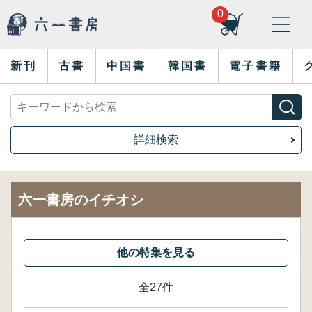
0
新刊
古書
中国書
韓国書
電子書籍
詳細検索
六一書房のイチオシ
全27件