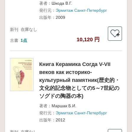
著者：
Шкода В.Г.
発行元：
Эрмитаж Санкт-Петербург
出版年：
2009
新刊
在庫なし
＋
10,120 円
古書
1点
Книга Керамика Согда V-VII
веков как историко-
культурный памятник(歴史的・
文化的記念物としての5～7世紀の
ソグドの陶器の本)
著者：
Маршак Б.И.
発行元：
Эрмитаж Санкт-Петербург
出版年：
2012