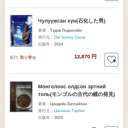
Чулуужсан хүн(石化した男)
著者：
Түдэв Лодонгийн
発行元：
Dal Soniny Gazar
出版年：
2014
12,870 円
新刊
取り寄せ
＋
Монголоос олдсон эртний
толь(モンゴルの古代の鏡の発見)
著者：
Цэндийн Батсайхан
発行元：
Цагааны Төрбат
出版年：
2020