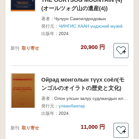
THE OORTSOG MOUNTAIN (4)
(オールツォグ山の遺産(4))
著者：
Чулуун Сампилдондовын
発行元：
ЧИНГИС ХААН үндэсний музей
出版年：
2024
20,900 円
新刊
取り寄せ
＋
Ойрад монголын түүх соёл(モ
ンゴルのオイラトの歴史と文化)
著者：
Олон улсын залуу судлаачдын илтгэл”-ийн эмхэтгэл
発行元：
улаанбаатар
出版年：
2024
11,000 円
新刊
取り寄せ
＋