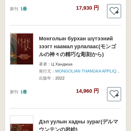
17,930 円
新刊
1冊
＋
Монголын бурхан шүтээний
зээгт наамал урлалаас(モンゴ
ルの神々の精巧な彫刻から)
著者：
Ц Хандмаа
発行元：
MONGOLIAN THANGKA APPLIQUE
出版年：
2022
14,960 円
新刊
1冊
＋
Дэл уулын хадны зураг(デルマ
ウンテンの岩絵)