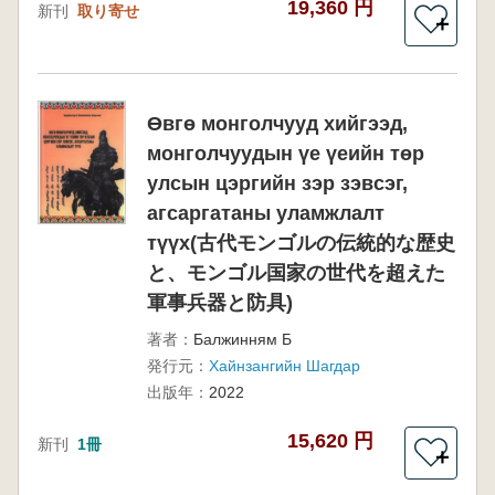
19,360 円
新刊
取り寄せ
＋
Өвгө монголчууд хийгээд,
монголчуудын үе үеийн төр
улсын цэргийн зэр зэвсэг,
агсаргатаны уламжлалт
түүх(古代モンゴルの伝統的な歴史
と、モンゴル国家の世代を超えた
軍事兵器と防具)
著者：
Балжинням Б
発行元：
Хайнзангийн Шагдар
出版年：
2022
15,620 円
新刊
1冊
＋