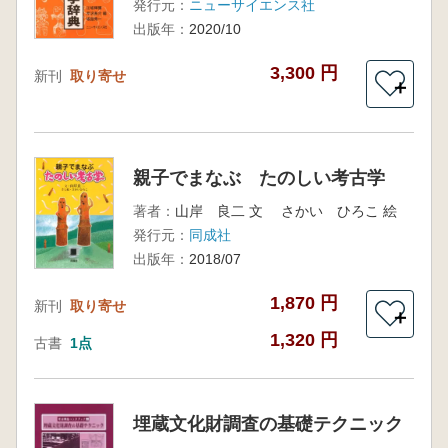
発行元：
ニューサイエンス社
出版年：
2020/10
3,300 円
新刊
取り寄せ
＋
親子でまなぶ たのしい考古学
著者：
山岸 良二 文 さかい ひろこ 絵
発行元：
同成社
出版年：
2018/07
1,870 円
新刊
取り寄せ
＋
1,320 円
古書
1点
埋蔵文化財調査の基礎テクニック