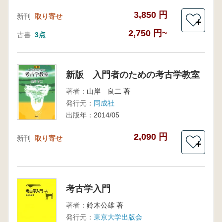
3,850 円
新刊
取り寄せ
＋
2,750 円~
古書
3点
新版 入門者のための考古学教室
著者：
山岸 良二 著
発行元：
同成社
出版年：
2014/05
2,090 円
新刊
取り寄せ
＋
考古学入門
著者：
鈴木公雄 著
発行元：
東京大学出版会