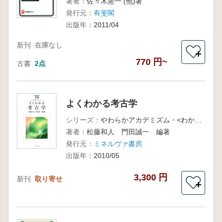
著者：
佐々木憲一 (他)著
発行元：
有斐閣
出版年：
2011/04
新刊
在庫なし
＋
770 円~
古書
2点
よくわかる考古学
シリーズ：
やわらかアカデミズム・<わかる>シリーズ
著者：
松藤和人 門田誠一 編著
発行元：
ミネルヴァ書房
出版年：
2010/05
3,300 円
新刊
取り寄せ
＋