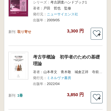
シリーズ：
考古調査ハンドブック1
著者：
戸田 哲也 監修
発行元：
ニューサイエンス社
出版年：
2009/05
3,300 円
新刊
取り寄せ
＋
考古学概論 初学者のための基礎
理論
著者：
山本孝文 青木敬 城倉正祥 寺前直人 浜田晋介 著
発行元：
ミネルヴァ書房
出版年：
2022/04
3,850 円
新刊
1冊
＋