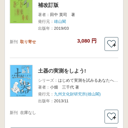
補改訂版
著者：
田中 英司 著
発行元：
雄山閣
出版年：
2019/03
3,080 円
新刊
取り寄せ
＋
土器の実測をしよう!
シリーズ：
はじめて実測を試みるあなたへ第2弾
著者：
小畑 三千代 著
発行元：
九州文化財研究所(雄山閣)
出版年：
2013/11
新刊
在庫なし
＋