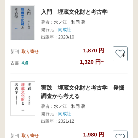
入門 埋蔵文化財と考古学
著者：
水ノ江 和同 著
発行元：
同成社
出版年：
2020/10
1,870 円
新刊
取り寄せ
＋
1,320 円~
古書
4点
実践 埋蔵文化財と考古学 発掘
調査から考える
著者：
水ノ江 和同 著
発行元：
同成社
出版年：
2021/12
1,980 円
新刊
取り寄せ