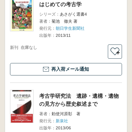
はじめての考古学
シリーズ：
あさがく選書4
著者：
菊池 徹夫 著
発行元：
朝日学生新聞社
出版年：
2013/11
新刊
在庫なし
＋
再入荷メール通知
考古学研究法 遺跡・遺構・遺物
の見方から歴史叙述まで
著者：
勅使河原彰 著
発行元：
新泉社
出版年：
2013/06