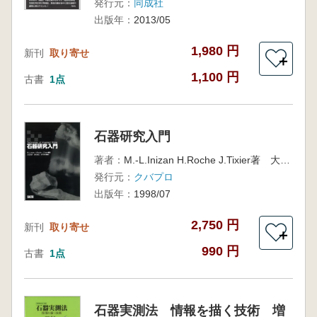
発行元：
同成社
出版年：
2013/05
1,980 円
新刊
取り寄せ
＋
1,100 円
古書
1点
石器研究入門
著者：
M.-L.Inizan H.Roche J.Tixier著 大沼克彦 西秋良宏 鈴木美保訳
発行元：
クバプロ
出版年：
1998/07
2,750 円
新刊
取り寄せ
＋
990 円
古書
1点
石器実測法 情報を描く技術 増