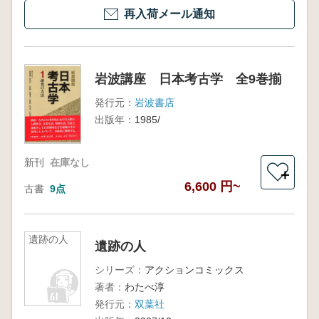
再入荷メール通知
岩波講座 日本考古学 全9巻揃
発行元：
岩波書店
出版年：
1985/
新刊
在庫なし
＋
6,600 円~
古書
9点
遺跡の人
遺跡の人
シリーズ：
アクションコミックス
著者：
わたべ淳
発行元：
双葉社