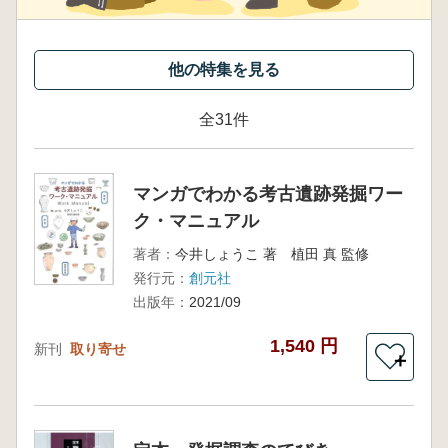
全31件
マンガでわかる考古遺跡発掘ワー
ク・マニュアル
著者：
今井しょうこ 著 植田 真 監修
発行元：
創元社
出版年：
2021/09
1,540 円
新刊
取り寄せ
＋