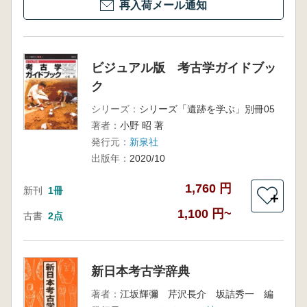
再入荷メール通知
ビジュアル版 考古学ガイドブッ
ク
シリーズ：
シリーズ「遺跡を学ぶ」別冊05
著者：
小野 昭 著
発行元：
新泉社
出版年：
2020/10
1,760 円
新刊
1冊
＋
1,100 円~
古書
2点
新日本考古学辞典
著者：
江坂輝彌 芹沢長介 坂詰秀一 編