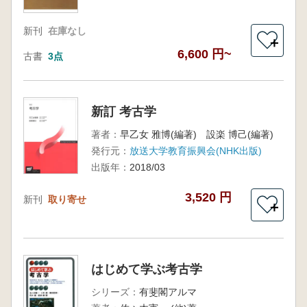
新刊
在庫なし
＋
6,600 円~
古書
3点
新訂 考古学
著者：
早乙女 雅博(編著) 設楽 博己(編著)
発行元：
放送大学教育振興会(NHK出版)
出版年：
2018/03
3,520 円
新刊
取り寄せ
＋
はじめて学ぶ考古学
シリーズ：
有斐閣アルマ