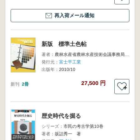
再入荷メール通知
新版 標準土色帖
著者：
農林水産省農林水産技術会議事務局監修
発行元：
富士平工業
出版年：
2010/10
27,500 円
新刊
2冊
＋
歴史時代を掘る
シリーズ：
市民の考古学第10巻
著者：
坂詰秀一 著