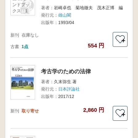
ンドブッ
著者：
岩崎卓也 菊地徹夫 茂木正博 編
クス 1
発行元：
雄山閣
発掘・調
出版年：
1993/04
査法
新刊
在庫なし
＋
554 円
古書
1点
考古学のための法律
著者：
久末弥生 著
発行元：
日本評論社
出版年：
2017/12
2,860 円
新刊
取り寄せ
＋