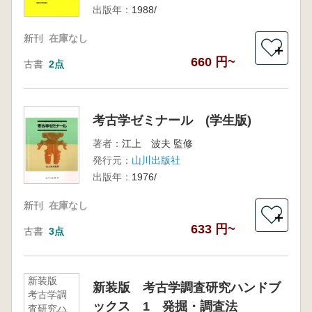
出版年：
1988/
新刊
在庫なし
＋
660 円~
古書
2点
考古学ゼミナール (学生版)
著者：
江上 波夫 監修
発行元：
山川出版社
出版年：
1976/
新刊
在庫なし
＋
633 円~
古書
3点
新装版
新装版 考古学調査研究ハンドブ
考古学調
ックス 1 発掘・調査法
査研究ハ