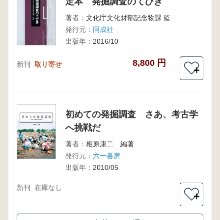
定本 発掘調査のてびき
著者：
文化庁文化財部記念物課 監
発行元：
同成社
出版年：
2016/10
8,800 円
新刊
取り寄せ
＋
初めての発掘調査 さあ、考古学
へ挑戦だ
著者：
相原康二 編著
発行元：
六一書房
出版年：
2010/05
新刊
在庫なし
＋