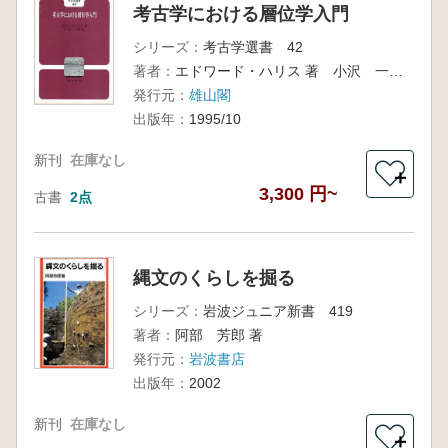
考古学における層位学入門
シリーズ：
考古学選書 42
著者：
エドワード・ハリス 著 小沢 一雅 訳
発行元：
雄山閣
出版年：
1995/10
新刊
在庫なし
＋
3,300 円~
古書
2点
縄文のくらしを掘る
シリーズ：
岩波ジュニア新書 419
著者：
阿部 芳郎 著
発行元：
岩波書店
出版年：
2002
新刊
在庫なし
＋