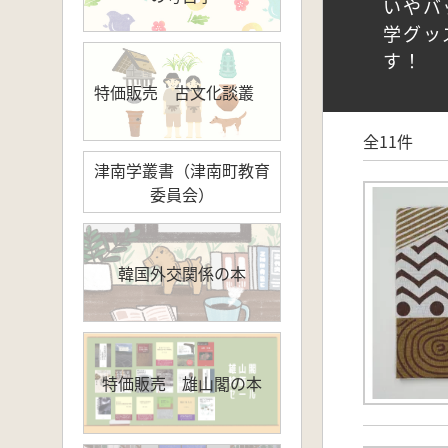
いやバ
学グッ
す！
特価販売 古文化談叢
全11件
津南学叢書（津南町教育
委員会）
韓国外交関係の本
特価販売 雄山閣の本