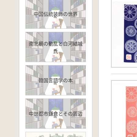
中国伝統装飾の世界
南北朝の動乱と白河結城
氏
韓国言語学の本
中世都市鎌倉とその周辺