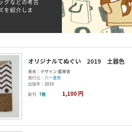
ッグなどの考古
ズを紹介しま
オリジナルてぬぐい 2019 土器色
著者：
デザイン:藍寧舎
発行元：
六一書房
出版年：
2019
1,100 円
新刊
7冊