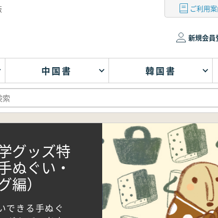
ご利用案
版
新規会員
中国書
韓国書
学グッズ特
手ぬぐい・
グ編）
いできる手ぬぐ