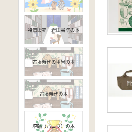
特価販売 岩田書院の本
古墳時代の甲冑の本
古墳時代の本
埴輪（ハニワ）の本