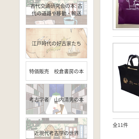
古代交通研究会の本: 古
代の道路や移動・輸送
江戸時代の好古家たち
特価販売 校倉書房の本
考古学者 山内清男の本
全11件
近現代考古学の世界