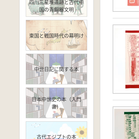
四川三星堆遺跡と古代中
国の青銅器文明
東国と戦国時代の幕明け
中世日記に関する本
日本中世史の本（入門
書）
古代エジプトの本