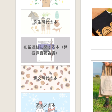
弥生時代の本
布留遺跡に関する本（発
掘調査報告書）
縄文時代の本
アイヌの本