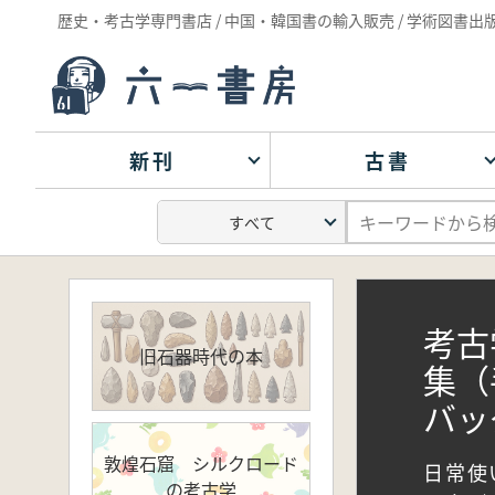
歴史・考古学専門書店 / 中国・韓国書の輸入販売 / 学術図書出
新刊
古書
考古
旧石器時代の本
集（
バッ
敦煌石窟 シルクロード
日常使
の考古学