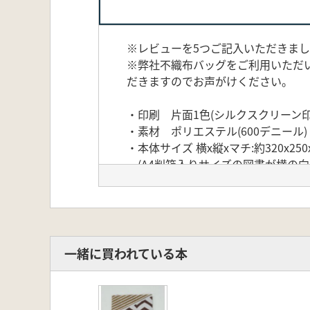
※レビューを5つご記入いただきま
※弊社不織布バッグをご利用いただ
だきますのでお声がけください。
・印刷 片面1色(シルクスクリーン印
・素材 ポリエステル(600デニール)
・本体サイズ 横x縦xマチ:約320x250
(A4判箱入りサイズの図書が横の向
・持ち手サイズ 約25x280mm
・布や不織布に比べて頑丈なため、
<注意点>
バック内側の撥水加工により、はじ
ください。
一緒に買われている本