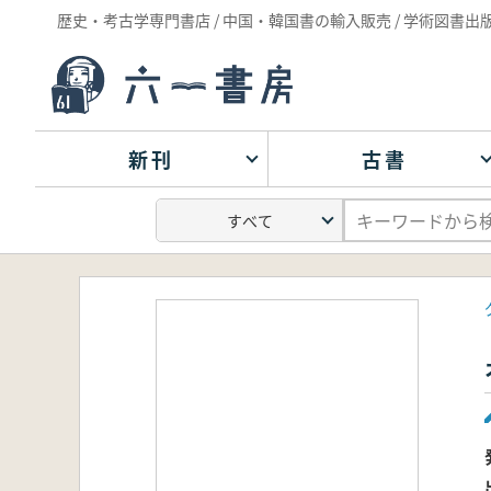
歴史・考古学専門書店 / 中国・韓国書の輸入販売 / 学術図書出
新刊
古書