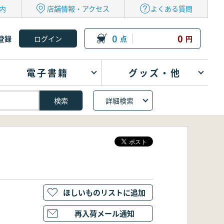
内
店舗情報・アクセス
よくある質問
0
0
登録
点
円
電子書籍
グッズ・他
詳細検索
ほしいものリストに追加
再入荷メール通知