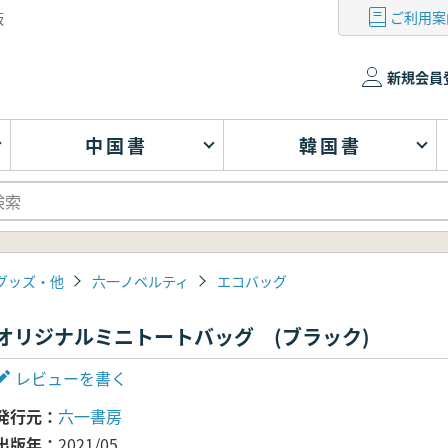
ご利用案
版
新規会員
中国書
韓国書
グッズ・他
六一ノベルティ
エコバッグ
オリジナルミニトートバッグ (ブラック)
レビューを書く
発行元
六一書房
出版年
2021/05