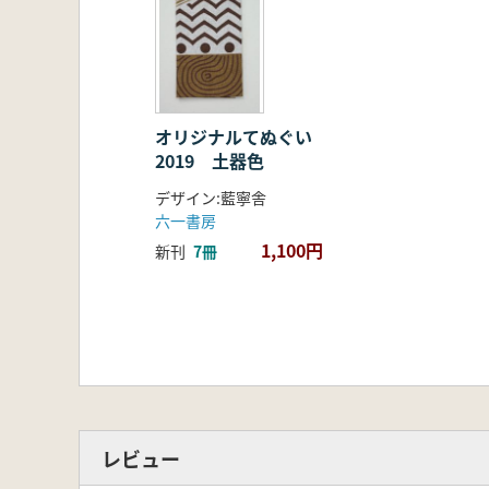
オリジナルてぬぐい
2019 土器色
デザイン:藍寧舎
六一書房
1,100円
新刊
7冊
レビュー