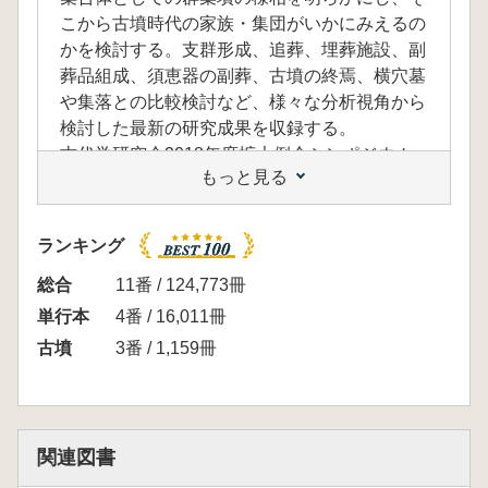
こから古墳時代の家族・集団がいかにみえるの
かを検討する。支群形成、追葬、埋葬施設、副
葬品組成、須恵器の副葬、古墳の終焉、横穴墓
や集落との比較検討など、様々な分析視角から
検討した最新の研究成果を収録する。
古代学研究会2018年度拡大例会シンポジウム
もっと見る
をもとにした成果報告書。
【正誤表】
ランキング
ダウンロードはこちら
(PDF)
総合
11番 / 124,773冊
単行本
4番 / 16,011冊
古墳
3番 / 1,159冊
関連図書