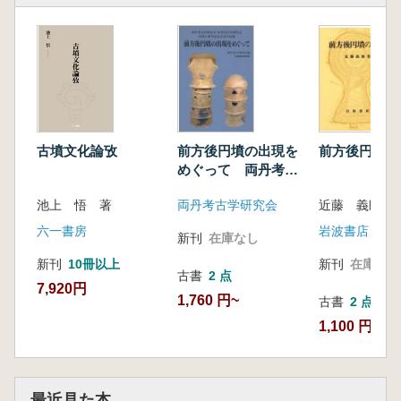
前方後円墳
前方後円墳の出現を
古墳文化論攷
めぐって 両丹考古
学研究会・但馬考古
近藤 義郎 著
両丹考古学研究会
池上 悟 著
学研究会交流十周年
記念大会の記録
岩波書店
六一書房
新刊
在庫なし
新刊
在庫なし
新刊
10冊以上
古書
2 点
7,920円
1,760 円~
古書
2 点
1,100 円~
最近見た本