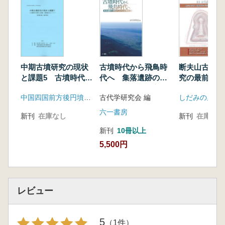
中期古墳研究の現状
古墳時代から飛鳥時
断夫山古墳と
と課題5 古墳時代中
代へ 集落遺跡の分
究の最前線を
期の土師器・須恵器
析からみた社会変化
中国四国前方後円墳研究会
古代学研究会 編
をめぐって
六一書房
新刊
在庫なし
新刊
在庫なし
新刊
10冊以上
5,500円
レビュー
5
（1件）