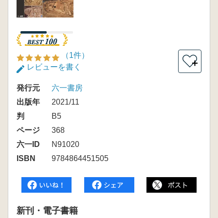
（1件）
＋
レビューを書く
発行元
六一書房
出版年
2021/11
判
B5
ページ
368
六一ID
N91020
ISBN
9784864451505
新刊・電子書籍