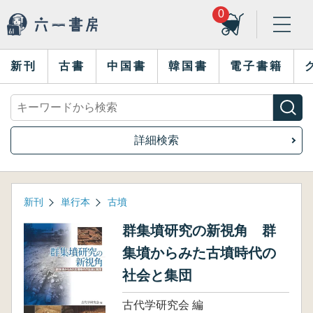
0
新刊
古書
中国書
韓国書
電子書籍
詳細検索
新刊
単行本
古墳
群集墳研究の新視角 群
集墳からみた古墳時代の
社会と集団
古代学研究会 編