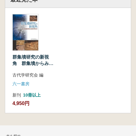
群集墳研究の新視
角 群集墳からみた
古墳時代の社会と集
古代学研究会 編
団
六一書房
新刊
10冊以上
4,950円