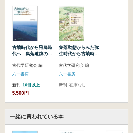
古墳時代から飛鳥時
集落動態からみた弥
代へ 集落遺跡の分
生時代から古墳時代
析からみた社会変化
への社会変化
古代学研究会 編
古代学研究会 編
六一書房
六一書房
新刊
10冊以上
新刊
在庫なし
5,500円
一緒に買われている本