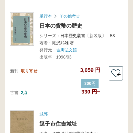
単行本
その他考古
日本の貨幣の歴史
シリーズ：
日本歴史叢書〔新装版〕 53
著者：
滝沢武雄 著
発行元：
吉川弘文館
出版年：
1996/03
3,059 円
新刊
取り寄せ
＋
300円
330 円~
古書
2点
城郭
逗子市住吉城址