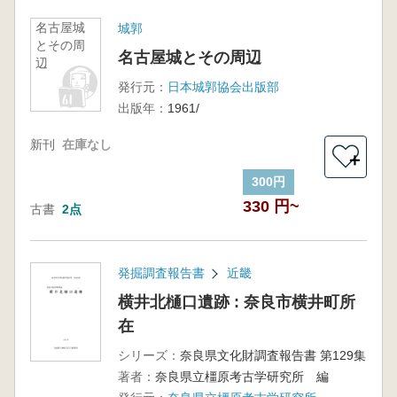
名古屋城
城郭
とその周
名古屋城とその周辺
辺
発行元：
日本城郭協会出版部
出版年：
1961/
新刊
在庫なし
＋
300円
330 円~
古書
2点
発掘調査報告書
近畿
横井北樋口遺跡 : 奈良市横井町所
在
シリーズ：
奈良県文化財調査報告書 第129集
著者：
奈良県立橿原考古学研究所 編