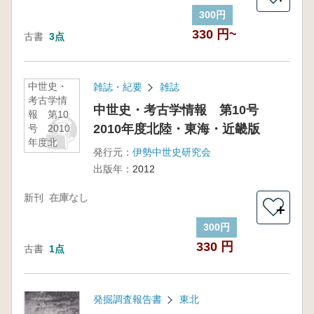
300円
330 円~
古書
3点
中世史・
雑誌・紀要
雑誌
考古学情
中世史・考古学情報 第10号
報 第10
2010年度北陸・東海・近畿版
号 2010
年度北
発行元：
伊勢中世史研究会
陸・東
出版年：
2012
海・近畿
版
新刊
在庫なし
＋
300円
330 円
古書
1点
発掘調査報告書
東北