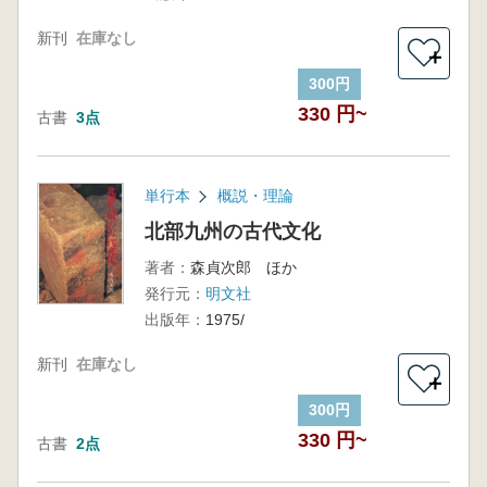
新刊
在庫なし
＋
300円
330 円~
古書
3点
単行本
概説・理論
北部九州の古代文化
著者：
森貞次郎 ほか
発行元：
明文社
出版年：
1975/
新刊
在庫なし
＋
300円
330 円~
古書
2点