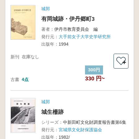
城郭
有岡城跡・伊丹郷町3
著者：
伊丹市教育委員会 編
発行元：
大手前女子大学史学研究所
出版年：
1994
新刊
在庫なし
＋
300円
330 円~
古書
4点
城郭
城生柵跡
シリーズ：
中新田町文化財調査報告書第6集
発行元：
宮城県文化財保護協会
出版年：
1982/