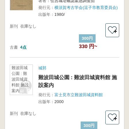
著者：
住吉城址確認緊急調査団
発行元：
横須賀考古学会(逗子市教育委員会)
出版年：
1980/
新刊
在庫なし
＋
300円
330 円~
古書
4点
難波田城
城郭
公園 : 難
難波田城公園 : 難波田城資料館 施
波田城資
設案内
料館 施設
案内
発行元：
富士見市立難波田城資料館
出版年：
2000
新刊
在庫なし
＋
300円