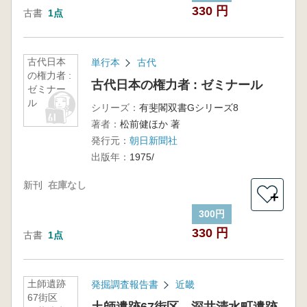
330 円
古書
1点
古代日本
単行本
古代
の権力者 :
古代日本の権力者 : ゼミナール
ゼミナー
ル
シリーズ：
有斐閣双書Gシリーズ8
著者：
松前健ほか 著
発行元：
朝日新聞社
出版年：
1975/
新刊
在庫なし
＋
300円
330 円
古書
1点
土師遺跡
発掘調査報告書
近畿
67街区