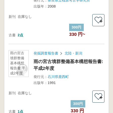
発行元：
奈良県立橿原考古学研究所
出版年：
2008
新刊
在庫なし
＋
300円
330 円~
古書
2点
雨の宮古
発掘調査報告書
北陸・新潟
墳群整備
雨の宮古墳群整備基本構想報告書:
基本構想
平成2年度
報告書:平
成2年度
発行元：
石川県鹿西町
出版年：
1991
新刊
在庫なし
＋
300円
330 円
古書
1点