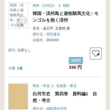
韓国・済
海外（日本語）
朝鮮
州島と遊
韓国・済州島と遊牧騎馬文化 : モ
牧騎馬文
ンゴルを抱く済州
化 : モン
ゴルを抱
著者：
金日宇, 文素然 著
く済州
発行元：
明石書店
出版年：
2015/01
新刊
在庫なし
＋
300円
330 円
古書
1点
県史・市史
北海道・東北
白河市史 第四巻 資料編1 自
然・考古
発行元：
福島県白河市