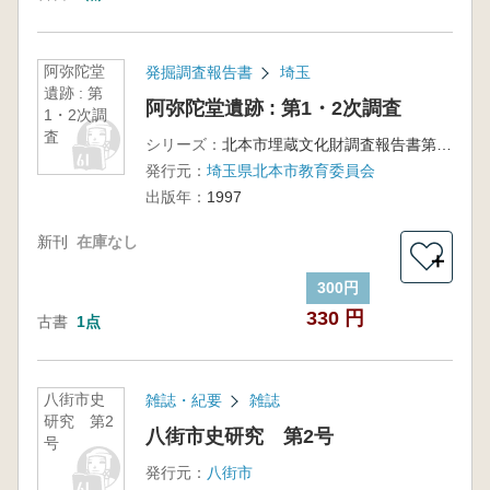
阿弥陀堂
発掘調査報告書
埼玉
遺跡 : 第
阿弥陀堂遺跡 : 第1・2次調査
1・2次調
査
シリーズ：
北本市埋蔵文化財調査報告書第6集
発行元：
埼玉県北本市教育委員会
出版年：
1997
新刊
在庫なし
＋
300円
330 円
古書
1点
八街市史
雑誌・紀要
雑誌
研究 第2
八街市史研究 第2号
号
発行元：
八街市