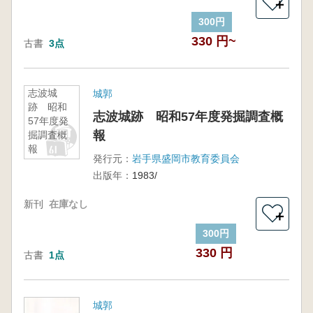
＋
300円
330 円~
古書
3点
志波城
城郭
跡 昭和
志波城跡 昭和57年度発掘調査概
57年度発
報
掘調査概
報
発行元：
岩手県盛岡市教育委員会
出版年：
1983/
新刊
在庫なし
＋
300円
330 円
古書
1点
城郭