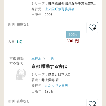
跡、宮の
シリーズ：
町内遺跡発掘調査等事業報告9 遺物編
沢遺跡他
発行元：
上ノ国町教育委員会
出版年：
2006
新刊
在庫なし
＋
300円
330 円
古書
1点
京都 躍動
単行本
古代
する古代
京都 躍動する古代
シリーズ：
歴史と日本人2
著者：
井上満郎 著
発行元：
ミネルヴァ書房
出版年：
1981/
新刊
在庫なし
＋