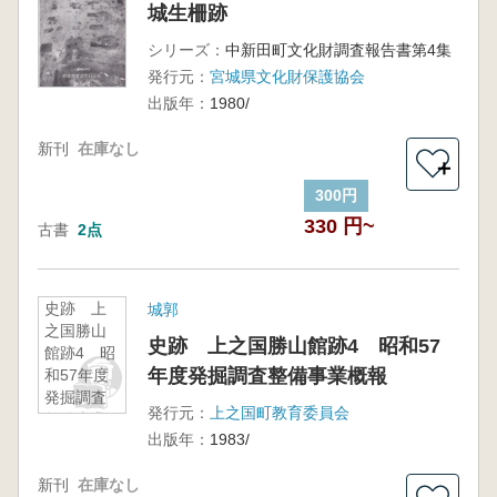
城生柵跡
シリーズ：
中新田町文化財調査報告書第4集
発行元：
宮城県文化財保護協会
出版年：
1980/
新刊
在庫なし
＋
300円
330 円~
古書
2点
史跡 上
城郭
之国勝山
史跡 上之国勝山館跡4 昭和57
館跡4 昭
年度発掘調査整備事業概報
和57年度
発掘調査
発行元：
上之国町教育委員会
整備事業
出版年：
1983/
概報
新刊
在庫なし