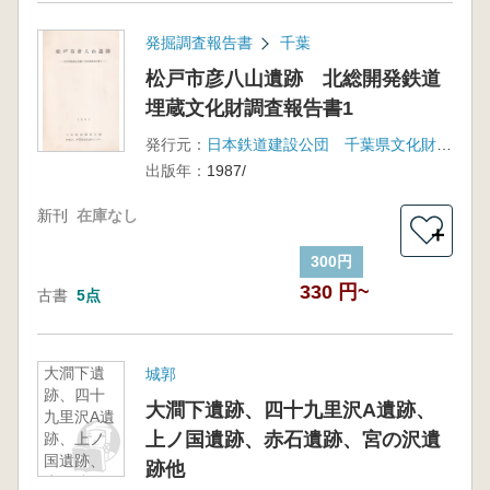
発掘調査報告書
千葉
松戸市彦八山遺跡 北総開発鉄道
埋蔵文化財調査報告書1
発行元：
日本鉄道建設公団 千葉県文化財センター
出版年：
1987/
新刊
在庫なし
＋
300円
330 円~
古書
5点
大澗下遺
城郭
跡、四十
大澗下遺跡、四十九里沢A遺跡、
九里沢A遺
上ノ国遺跡、赤石遺跡、宮の沢遺
跡、上ノ
国遺跡、
跡他
赤石遺