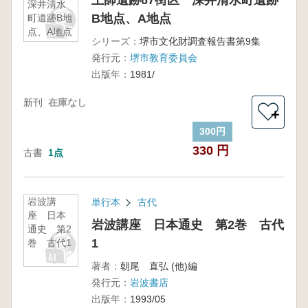
土師遺跡67街区 深井清水町遺跡
深井清水
B地点、A地点
町遺跡B地
点、A地点
シリーズ：
堺市文化財調査報告書第9集
発行元：
堺市教育委員会
出版年：
1981/
新刊
在庫なし
＋
300円
330 円
古書
1点
岩波講
単行本
古代
座 日本
岩波講座 日本通史 第2巻 古代
通史 第2
1
巻 古代1
著者：
朝尾 直弘 (他)編
発行元：
岩波書店
出版年：
1993/05