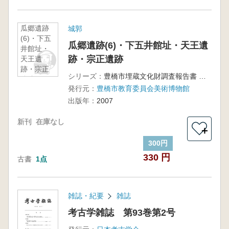
瓜郷遺跡
城郭
(6)・下五
瓜郷遺跡(6)・下五井館址・天王遺
井館址・
跡・宗正遺跡
天王遺
跡・宗正
シリーズ：
豊橋市埋蔵文化財調査報告書 第88集
遺跡
発行元：
豊橋市教育委員会美術博物館
出版年：
2007
新刊
在庫なし
＋
300円
330 円
古書
1点
雑誌・紀要
雑誌
考古学雑誌 第93巻第2号