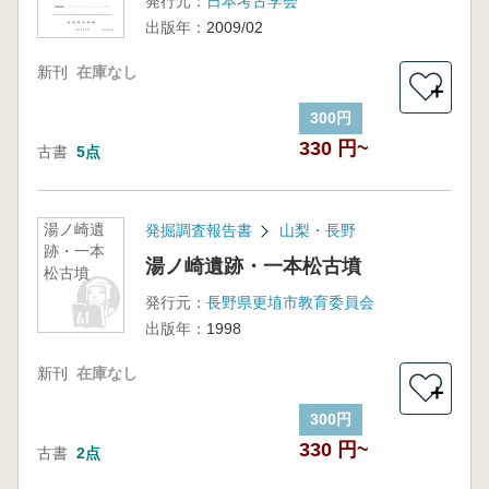
発行元：
日本考古学会
出版年：
2009/02
新刊
在庫なし
＋
300円
330 円~
古書
5点
湯ノ崎遺
発掘調査報告書
山梨・長野
跡・一本
湯ノ崎遺跡・一本松古墳
松古墳
発行元：
長野県更埴市教育委員会
出版年：
1998
新刊
在庫なし
＋
300円
330 円~
古書
2点