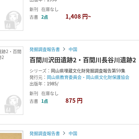
新刊
在庫なし
1,408 円~
古書
2点
発掘調査報告書
中国
遺跡2・百間
2
百間川沢田遺跡2・百間川長谷川遺跡2
シリーズ：
岡山県埋蔵文化財発掘調査報告第59集
発行元：
岡山県教育委員会・岡山県文化財保護協会
出版年：
1985/
新刊
在庫なし
875 円
古書
1点
発掘調査報告書
中国