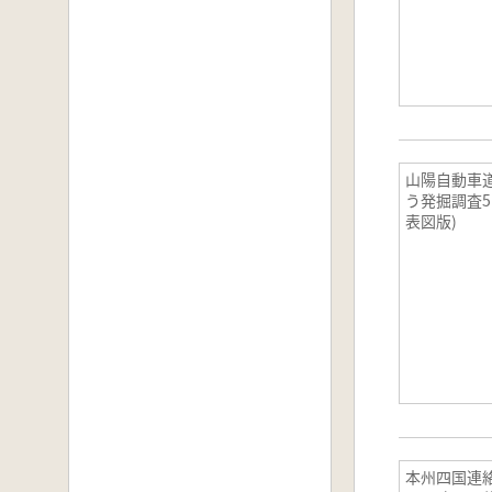
山陽自動車
う発掘調査5
表図版)
本州四国連