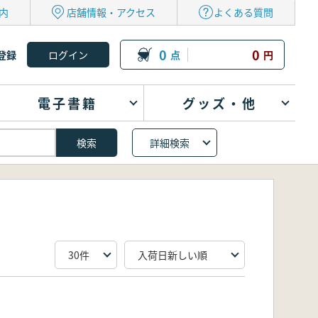
内
店舗情報・アクセス
よくある質問
0
0
登録
点
円
電子書籍
グッズ・他
詳細検索