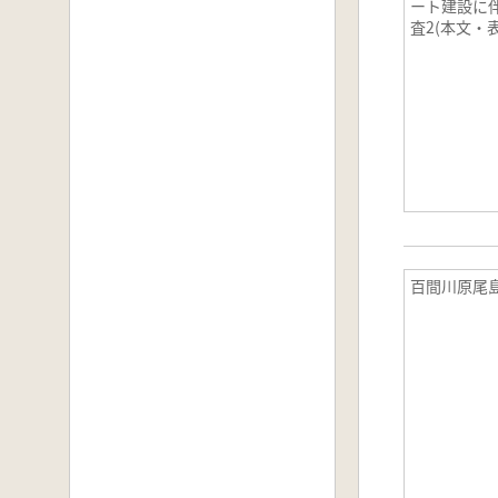
ート建設に
査2(本文・
百間川原尾