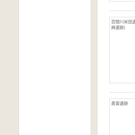
百間川米田遺
麻遺跡)
斎富遺跡