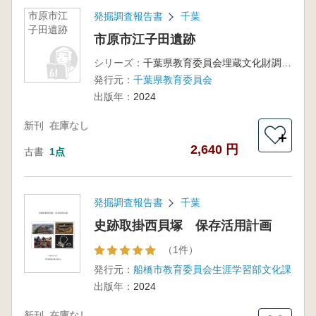
市原市江
発掘調査報告書
千葉
子田遺跡
市原市江子田遺跡
シリーズ：
千葉県教育委員会埋蔵文化財調査報告第49集
発行元：
千葉県教育委員会
出版年：
2024
新刊
在庫なし
＋
2,640 円
古書
1点
発掘調査報告書
千葉
史跡取掛西貝塚 保存活用計画
（1件）
発行元：
船橋市教育委員会生涯学習部文化課
出版年：
2024
新刊
在庫なし