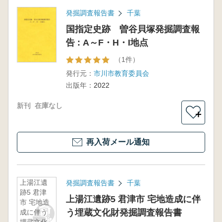
発掘調査報告書
千葉
国指定史跡 曽谷貝塚発掘調査報
告 : A～F・H・I地点
（1件）
発行元：
市川市教育委員会
出版年：
2022
新刊
在庫なし
＋
再入荷メール通知
上湯江遺
発掘調査報告書
千葉
跡5 君津
上湯江遺跡5 君津市 宅地造成に伴
市 宅地造
う埋蔵文化財発掘調査報告書
成に伴う