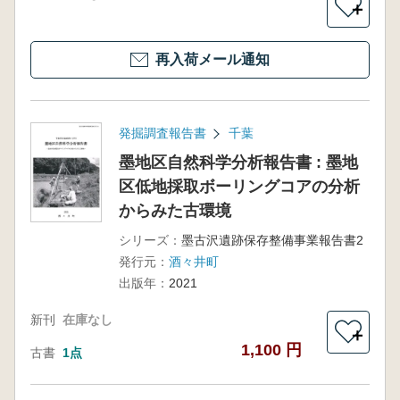
＋
再入荷メール通知
発掘調査報告書
千葉
墨地区自然科学分析報告書 : 墨地
区低地採取ボーリングコアの分析
からみた古環境
シリーズ：
墨古沢遺跡保存整備事業報告書2
発行元：
酒々井町
出版年：
2021
新刊
在庫なし
＋
1,100 円
古書
1点