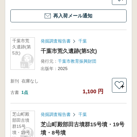
再入荷メール通知
千葉市荒
発掘調査報告書
千葉
久遺跡(第
千葉市荒久遺跡(第5次)
5次)
発行元：
千葉市教育振興財団
出版年：
2025
新刊
在庫なし
＋
1,100 円
古書
1点
芝山町殿
発掘調査報告書
千葉
部田古墳
芝山町殿部田古墳群15号墳・19号
群15号
墳・8号墳
墳・19号