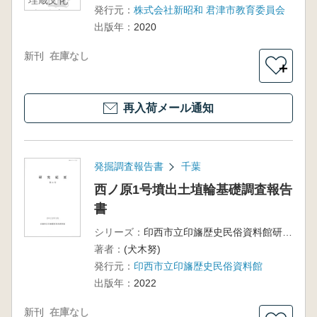
埋蔵文化
発行元：
株式会社新昭和 君津市教育委員会
財発掘調
出版年：
2020
査報告書
新刊
在庫なし
＋
再入荷メール通知
発掘調査報告書
千葉
西ノ原1号墳出土埴輪基礎調査報告
書
シリーズ：
印西市立印旛歴史民俗資料館研究紀要第4号
著者：
(犬木努)
発行元：
印西市立印旛歴史民俗資料館
出版年：
2022
新刊
在庫なし