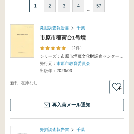
1
2
3
4
57
...
発掘調査報告書
千葉
市原市稲荷台1号墳
（2件）
シリーズ：
市原市埋蔵文化財調査センター調査報告書第69集
発行元：
市原市教育委員会
出版年：
2026/03
新刊
在庫なし
＋
再入荷メール通知
発掘調査報告書
千葉