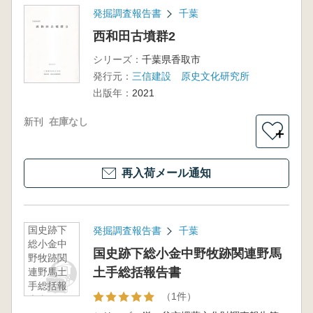
発掘調査報告書
千葉
西和田古墳群2
シリーズ：
千葉県香取市
発行元：
三信建設 原史文化研究所
出版年：
2021
新刊
在庫なし
＋
再入荷メール通知
国史跡下
発掘調査報告書
千葉
総小金中
国史跡下総小金中野牧跡関連野馬
野牧跡関
土手総括報告書
連野馬土
手総括報
（1件）
告書