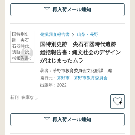
再入荷メール通知
国特別史
発掘調査報告書
山梨・長野
跡 尖石
国特別史跡 尖石石器時代遺跡
石器時代
総括報告書 : 縄文社会のデザイン
遺跡 総
括報告書 :
がはじまったムラ
縄文社会
のデザイ
著者：
茅野市教育委員会文化財課 編
ンがはじ
発行元：
茅野市 茅野市教育委員会
まったム
出版年：
2022
ラ
新刊
在庫なし
＋
再入荷メール通知