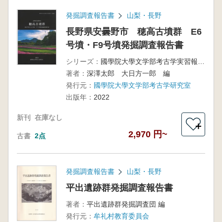
発掘調査報告書
山梨・長野
長野県安曇野市 穂高古墳群 E6
号墳・F9号墳発掘調査報告書
シリーズ：
國學院大學文学部考古学実習報告第58集
著者：
深澤太郎 大日方一郎 編
発行元：
國學院大學文学部考古学研究室
出版年：
2022
新刊
在庫なし
＋
2,970 円~
古書
2点
発掘調査報告書
山梨・長野
平出遺跡群発掘調査報告書
著者：
平出遺跡群発掘調査団 編
発行元：
牟礼村教育委員会