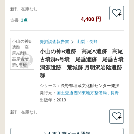
新刊
在庫なし
＋
4,400 円
古書
1点
小山の神B
発掘調査報告書
山梨・長野
遺跡 高
小山の神B遺跡 高尾A遺跡 高尾
尾A遺跡
古墳群5号墳 尾垂遺跡 尾垂古墳
高尾古墳
群5号墳
洞源遺跡 荒城跡 月明沢岩陰遺跡
尾垂遺
群
跡 尾垂
古墳 洞源
シリーズ：
長野県埋蔵文化財センター発掘調査報告書122
遺跡 荒
発行元：
国土交通省関東地方整備局 , 長野県埋蔵文化財センター
城跡 月明
出版年：
2019
沢岩陰遺
跡群
新刊
在庫なし
＋