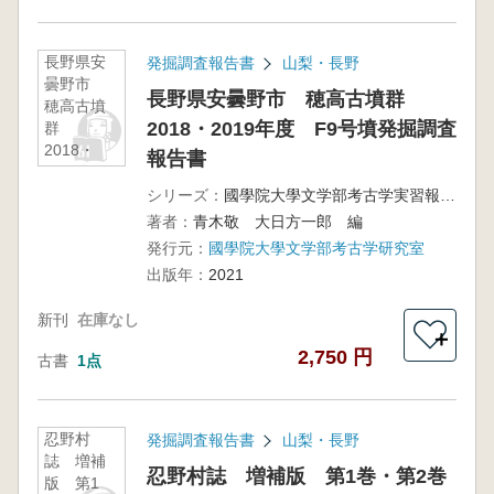
長野県安
発掘調査報告書
山梨・長野
曇野市
長野県安曇野市 穂高古墳群
穂高古墳
2018・2019年度 F9号墳発掘調査
群
2018・
報告書
2019年
度 F9号
シリーズ：
國學院大學文学部考古学実習報告第57集
墳発掘調
著者：
青木敬 大日方一郎 編
査報告書
発行元：
國學院大學文学部考古学研究室
出版年：
2021
新刊
在庫なし
＋
2,750 円
古書
1点
忍野村
発掘調査報告書
山梨・長野
誌 増補
忍野村誌 増補版 第1巻・第2巻
版 第1