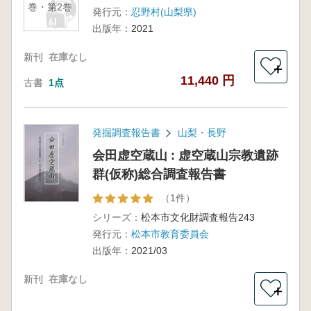
巻・第2巻
発行元：
忍野村(山梨県)
出版年：
2021
新刊
在庫なし
＋
11,440 円
古書
1点
発掘調査報告書
山梨・長野
会田虚空蔵山 : 虚空蔵山宗教遺跡
群(仮称)総合調査報告書
（1件）
シリーズ：
松本市文化財調査報告243
発行元：
松本市教育委員会
出版年：
2021/03
新刊
在庫なし
＋