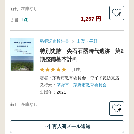
新刊
在庫なし
＋
1,267 円
古書
1点
発掘調査報告書
山梨・長野
特別史跡 尖石石器時代遺跡 第2
期整備基本計画
（1件）
著者：
茅野市教育委員会 ワイド諏訪支店 編
発行元：
茅野市 茅野市教育委員会
出版年：
2021
新刊
在庫なし
＋
再入荷メール通知