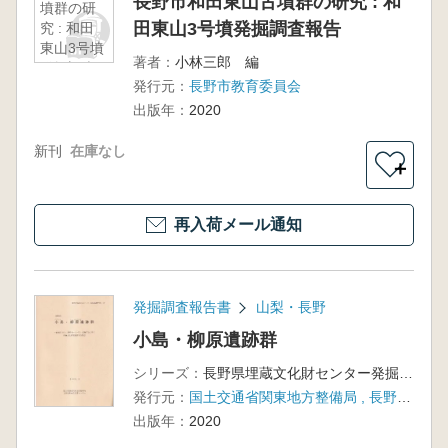
長野市和田東山古墳群の研究 : 和
墳群の研
田東山3号墳発掘調査報告
究 : 和田
東山3号墳
著者：
小林三郎 編
発掘調査
発行元：
長野市教育委員会
報告
出版年：
2020
新刊
在庫なし
＋
再入荷メール通知
発掘調査報告書
山梨・長野
小島・柳原遺跡群
シリーズ：
長野県埋蔵文化財センター発掘調査報告書 第127集
発行元：
国土交通省関東地方整備局 , 長野県文化振興事業団長野県埋蔵文化財センター
出版年：
2020