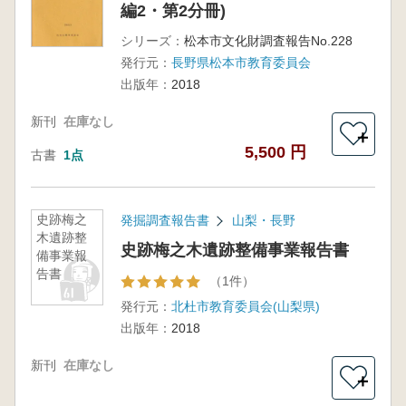
編2・第2分冊)
シリーズ：
松本市文化財調査報告No.228
発行元：
長野県松本市教育委員会
出版年：
2018
新刊
在庫なし
＋
5,500 円
古書
1点
史跡梅之
発掘調査報告書
山梨・長野
木遺跡整
史跡梅之木遺跡整備事業報告書
備事業報
告書
（1件）
発行元：
北杜市教育委員会(山梨県)
出版年：
2018
新刊
在庫なし
＋