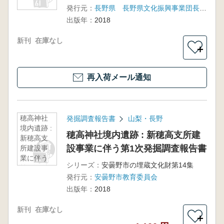
発行元：
長野県 長野県文化振興事業団長野県埋蔵文化財センター
出版年：
2018
新刊
在庫なし
＋
再入荷メール通知
穂高神社
発掘調査報告書
山梨・長野
境内遺跡 :
穂高神社境内遺跡 : 新穂高支所建
新穂高支
設事業に伴う第1次発掘調査報告書
所建設事
業に伴う
シリーズ：
安曇野市の埋蔵文化財第14集
第1次発掘
発行元：
安曇野市教育委員会
調査報告
書
出版年：
2018
新刊
在庫なし
＋