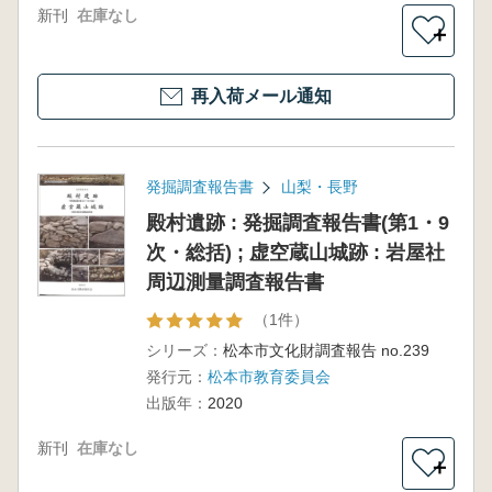
新刊
在庫なし
＋
再入荷メール通知
発掘調査報告書
山梨・長野
殿村遺跡 : 発掘調査報告書(第1・9
次・総括) ; 虚空蔵山城跡 : 岩屋社
周辺測量調査報告書
（1件）
シリーズ：
松本市文化財調査報告 no.239
発行元：
松本市教育委員会
出版年：
2020
新刊
在庫なし
＋