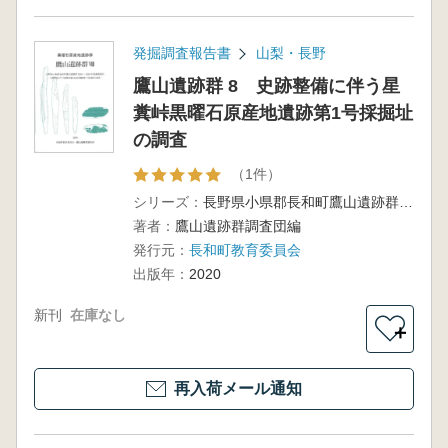
発掘調査報告書
山梨・長野
鷹山遺跡群 8 史跡整備に伴う星
糞峠黒曜石原産地遺跡第1号採掘址
の調査
（1件）
シリーズ：
長野県小県郡長和町鷹山遺跡群2016～2019年度調査報告
著者：
鷹山遺跡群調査団編
発行元：
長和町教育委員会
出版年：
2020
新刊
在庫なし
＋
再入荷メール通知