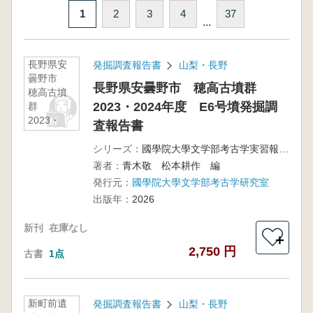
1
2
3
4
37
...
長野県安
発掘調査報告書
山梨・長野
曇野市
長野県安曇野市 穂高古墳群
穂高古墳
2023・2024年度 E6号墳発掘調
群
2023・
査報告書
2024年
度 E6号
シリーズ：
國學院大學文学部考古学実習報告第62集
墳発掘調
著者：
青木敬 松本耕作 編
査報告書
発行元：
國學院大學文学部考古学研究室
出版年：
2026
新刊
在庫なし
＋
2,750 円
古書
1点
新町前遺
発掘調査報告書
山梨・長野