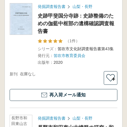
発掘調査報告書
山梨・長野
史跡甲斐国分寺跡 : 史跡整備のた
めの伽藍中枢部の遺構確認調査報
告書
（1件）
シリーズ：
笛吹市文化財調査報告書第43集
発行元：
笛吹市教育委員会
出版年：
2020
新刊
在庫なし
＋
再入荷メール通知
長野市和
発掘調査報告書
山梨・長野
田東山古