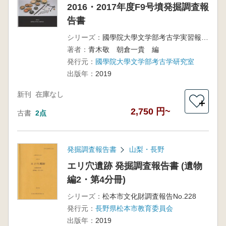
2016・2017年度F9号墳発掘調査報
告書
シリーズ：
國學院大學文学部考古学実習報告第55集
著者：
青木敬 朝倉一貴 編
発行元：
國學院大學文学部考古学研究室
出版年：
2019
新刊
在庫なし
＋
2,750 円~
古書
2点
発掘調査報告書
山梨・長野
エリ穴遺跡 発掘調査報告書 (遺物
編2・第4分冊)
シリーズ：
松本市文化財調査報告No.228
発行元：
長野県松本市教育委員会
出版年：
2019