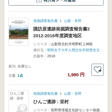
再入荷メール通知
発掘調査報告書
山梨・長野
諏訪原遺跡発掘調査報告書2
2012-2016年度調査地区
シリーズ：
山梨県北杜市明野町上神取
発行元：
昭和女子大学人間文化学部歴史文化学科
出版年：
2018
新刊
在庫なし
＋
1,980 円
古書
1点
ひんご遺
発掘調査報告書
山梨・長野
跡 : 栄村
ひんご遺跡 : 栄村
シリーズ：
長野県埋蔵文化財センター発掘調査報告書118