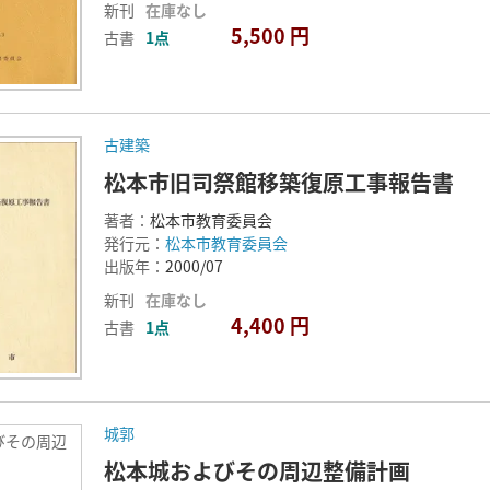
新刊
在庫なし
5,500 円
古書
1点
古建築
松本市旧司祭館移築復原工事報告書
著者：
松本市教育委員会
発行元：
松本市教育委員会
出版年：
2000/07
新刊
在庫なし
4,400 円
古書
1点
城郭
びその周辺
松本城およびその周辺整備計画