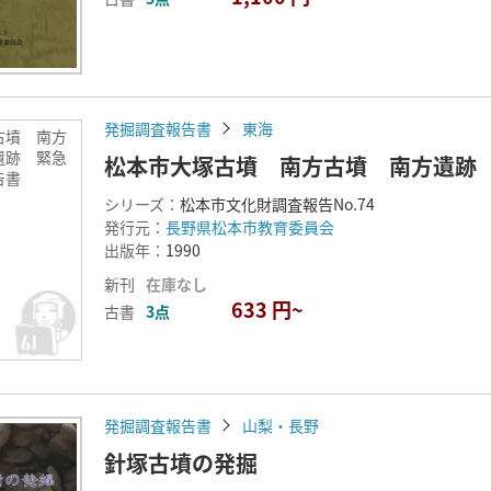
発掘調査報告書
東海
古墳 南方
遺跡 緊急
松本市大塚古墳 南方古墳 南方遺跡
告書
シリーズ：
松本市文化財調査報告No.74
発行元：
長野県松本市教育委員会
出版年：
1990
新刊
在庫なし
633 円~
古書
3点
発掘調査報告書
山梨・長野
針塚古墳の発掘