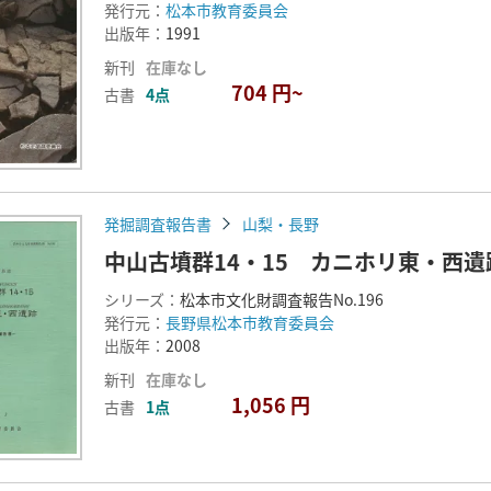
発行元：
松本市教育委員会
出版年：
1991
新刊
在庫なし
704 円~
古書
4点
発掘調査報告書
山梨・長野
中山古墳群14・15 カニホリ東・西
シリーズ：
松本市文化財調査報告No.196
発行元：
長野県松本市教育委員会
出版年：
2008
新刊
在庫なし
1,056 円
古書
1点