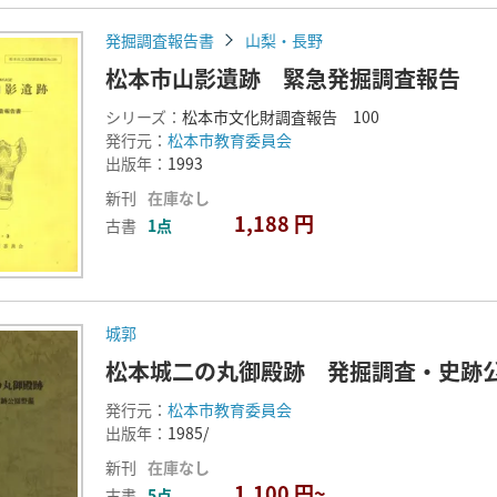
発掘調査報告書
山梨・長野
松本市山影遺跡 緊急発掘調査報告
シリーズ：
松本市文化財調査報告 100
発行元：
松本市教育委員会
出版年：
1993
新刊
在庫なし
1,188 円
古書
1点
城郭
松本城二の丸御殿跡 発掘調査・史跡
発行元：
松本市教育委員会
出版年：
1985/
新刊
在庫なし
1,100 円~
古書
5点