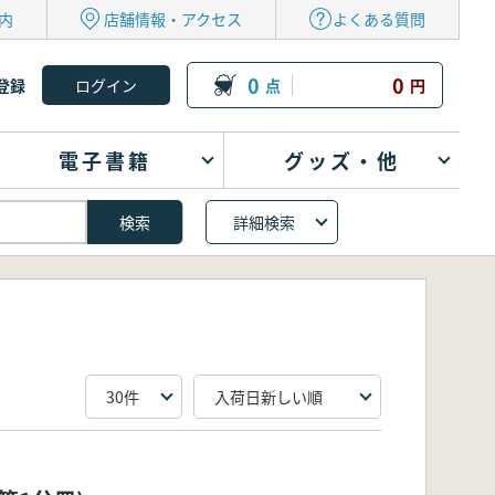
内
店舗情報・アクセス
よくある質問
0
0
登録
点
円
電子書籍
グッズ・他
詳細検索