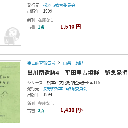
発行元：
松本市教育委員会
出版年：
1999
新刊
在庫なし
1,540 円
古書
1点
発掘調査報告書
山梨・長野
出川南遺跡4 平田里古墳群 緊急発
シリーズ：
松本市文化財調査報告No.115
発行元：
長野県松本市教育委員会
出版年：
1994
新刊
在庫なし
1,430 円~
古書
2点