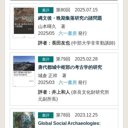
第80回 2025.07.15
書評
縄文後・晩期集落研究の諸問題
山本暉久 著
2025/05
六一書房
発行
評者：長田友也
(中部大学非常勤講師)
第79回 2025.02.28
書評
唐代都城中枢部の考古学的研究
城倉 正祥 著
2025/03
六一書房
発行
評者：井上和人
(奈良文化財研究所
元副所長)
第78回 2023.12.25
書評
Global Social Archaeologies: