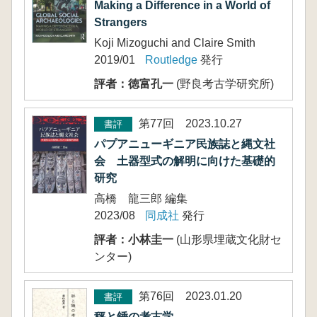
Making a Difference in a World of
Strangers
Koji Mizoguchi and Claire Smith
2019/01
Routledge
発行
評者：徳富孔一
(野良考古学研究所)
第77回 2023.10.27
書評
パプアニューギニア民族誌と縄文社
会 土器型式の解明に向けた基礎的
研究
高橋 龍三郎 編集
2023/08
同成社
発行
評者：小林圭一
(山形県埋蔵文化財セ
ンター)
第76回 2023.01.20
書評
秤と錘の考古学