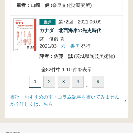
筆者：山崎 健
(奈良文化財研究所)
第72回 2021.06.09
書評
カナダ 北西海岸の先史時代
関 俊彦 著
2021/03
六一書房
発行
評者：佐藤 誠
(茨城県陶芸美術館)
全82件中 1-10 件を表示
1
2
3
4
9
...
書評・おすすめの本・コラム記事を書いてみません
か？詳しくはこちら