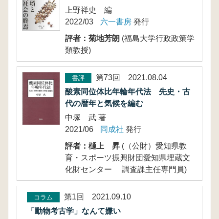
上野祥史 編
2022/03
六一書房
発行
評者：菊地芳朗
(福島大学行政政策学
類教授)
第73回 2021.08.04
書評
酸素同位体比年輪年代法 先史・古
代の暦年と気候を編む
中塚 武 著
2021/06
同成社
発行
評者：樋上 昇
(（公財）愛知県教
育・スポーツ振興財団愛知県埋蔵文
化財センター 調査課主任専門員)
第1回 2021.09.10
コラム
「動物考古学」なんて嫌い