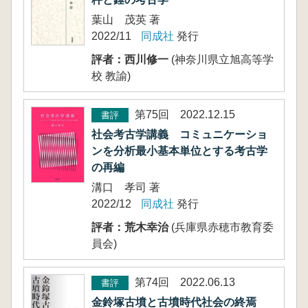
葉山 茂英 著
2022/11
同成社
発行
評者：西川修一
(神奈川県立旭高等学
校 教諭)
第75回 2022.12.15
書評
社会考古学講義 コミュニケーショ
ンを分析最小基本単位とする考古学
の再編
溝口 孝司 著
2022/12
同成社
発行
評者：荒木幸治
(兵庫県赤穂市教育委
員会)
第74回 2022.06.13
書評
金鈴塚古墳と古墳時代社会の終焉