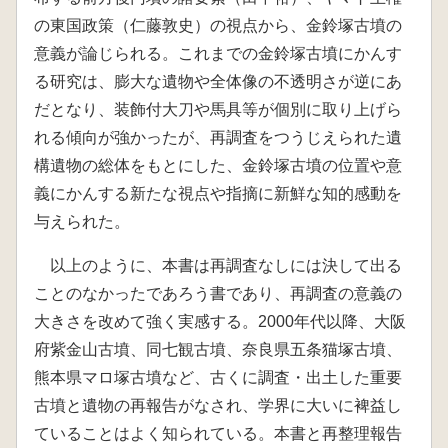
の東国政策（仁藤敦史）の視点から、金鈴塚古墳の
意義が論じられる。これまでの金鈴塚古墳にかんす
る研究は、膨大な遺物や全体像の不透明さが逆にあ
だとなり、装飾付大刀や馬具等が個別に取り上げら
れる傾向が強かったが、再調査をつうじえられた遺
構遺物の総体をもとにした、金鈴塚古墳の位置や意
義にかんする新たな視点や指摘に新鮮な知的感動を
与えられた。
以上のように、本書は再調査なしには決して出る
ことのなかったであろう書であり、再調査の意義の
大きさを改めて強く実感する。2000年代以降、大阪
府紫金山古墳、同七観古墳、奈良県五条猫塚古墳、
熊本県マロ塚古墳など、古くに調査・出土した重要
古墳と遺物の再報告がなされ、学界に大いに裨益し
ていることはよく知られている。本書と再整理報告