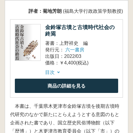
評者：菊地芳朗
(福島大学行政政策学類教授)
金鈴塚古墳と古墳時代社会の
終焉
著書：上野祥史 編
発行元：
六一書房
出版日：2022/03
価格：￥4,400(税込)
目次
商品の詳細を見る
本書は、千葉県木更津市金鈴塚古墳を後期古墳時
代研究のなかで新たにとらえようとする意図のもと
企画された書であり、国立歴史民俗博物館（以下
「歴博」）と木更津市教育委員会（以下「市」）の