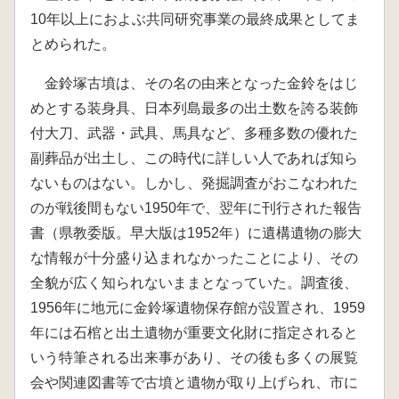
10年以上におよぶ共同研究事業の最終成果としてま
とめられた。
金鈴塚古墳は、その名の由来となった金鈴をはじ
めとする装身具、日本列島最多の出土数を誇る装飾
付大刀、武器・武具、馬具など、多種多数の優れた
副葬品が出土し、この時代に詳しい人であれば知ら
ないものはない。しかし、発掘調査がおこなわれた
のが戦後間もない1950年で、翌年に刊行された報告
書（県教委版。早大版は1952年）に遺構遺物の膨大
な情報が十分盛り込まれなかったことにより、その
全貌が広く知られないままとなっていた。調査後、
1956年に地元に金鈴塚遺物保存館が設置され、1959
年には石棺と出土遺物が重要文化財に指定されると
いう特筆される出来事があり、その後も多くの展覧
会や関連図書等で古墳と遺物が取り上げられ、市に