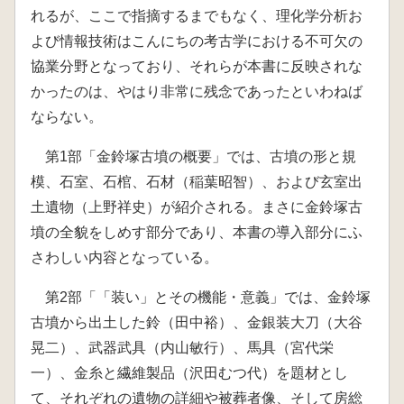
れるが、ここで指摘するまでもなく、理化学分析お
よび情報技術はこんにちの考古学における不可欠の
協業分野となっており、それらが本書に反映されな
かったのは、やはり非常に残念であったといわねば
ならない。
第1部「金鈴塚古墳の概要」では、古墳の形と規
模、石室、石棺、石材（稲葉昭智）、および玄室出
土遺物（上野祥史）が紹介される。まさに金鈴塚古
墳の全貌をしめす部分であり、本書の導入部分にふ
さわしい内容となっている。
第2部「「装い」とその機能・意義」では、金鈴塚
古墳から出土した鈴（田中裕）、金銀装大刀（大谷
晃二）、武器武具（内山敏行）、馬具（宮代栄
一）、金糸と繊維製品（沢田むつ代）を題材とし
て、それぞれの遺物の詳細や被葬者像、そして房総