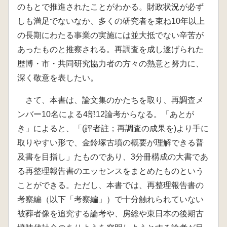
のもとで推進されたことがわかる。財政状況が必ず
しも満足でないなか、多くの研究者を束ね10年以上
の長期にわたる事業の実施には並大抵でない辛苦が
あったものと推察される。再調査を成し遂げられた
歴博・市・共同研究協力者の方々の熱意と努力に、
深く敬意を表したい。
さて、本書は、論文集のかたちを取り、再調査メ
ンバー10名による4部12論考からなる。「あとが
き」によると、「(評者註；再調査の成果を)より手に
取りやすい形で、金鈴塚古墳の概要が理解できる普
及書を目指し」たものであり、3分冊構成の大書であ
る再整理報告書のエッセンスをまとめたものという
ことができる。ただし、本書では、再整理報告書の
考察編（以下「考察編」）で十分触れられていない
被葬者像を追究する論考や、房総や東日本の後期古