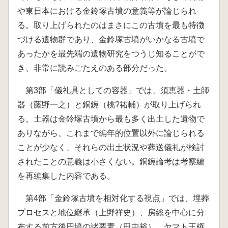
や東日本における金鈴塚古墳の意義等が論じられ
る。取り上げられたのはまさにこの古墳を最も特徴
づける遺物群であり、金鈴塚古墳がいかなる古墳で
あったかを最先端の遺物研究をつうじ知ることがで
き、非常に読みごたえのある部分だった。
第3部「儀礼具としての容器」では、須恵器・土師
器（藤野一之）と銅鋺（桃?祐輔）が取り上げられ
る。土器は金鈴塚古墳から最も多く出土した遺物で
ありながら、これまで編年的位置以外に論じられる
ことが少なく、それらの出土状況や葬送儀礼が検討
されたことの意義は小さくない。銅鋺論考は考察編
を再編集した内容である。
第4部「金鈴塚古墳を相対化する視点」では、埋葬
プロセスと地位継承（上野祥史）、房総を中心に分
布する前方後円墳の諸要素（田中裕）、ヤマト王権