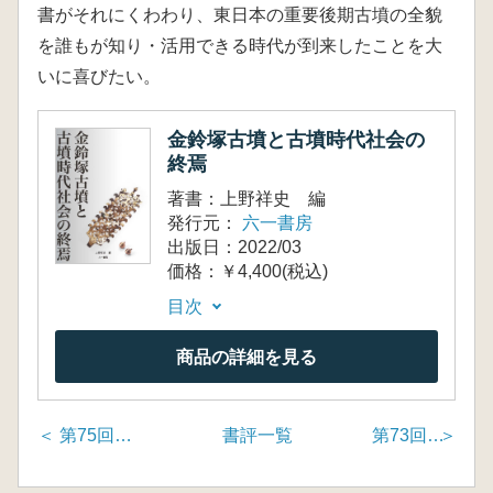
書がそれにくわわり、東日本の重要後期古墳の全貌
を誰もが知り・活用できる時代が到来したことを大
いに喜びたい。
金鈴塚古墳と古墳時代社会の
終焉
著書：上野祥史 編
発行元：
六一書房
出版日：2022/03
価格：￥4,400(税込)
目次
商品の詳細を見る
＜ 第75回「社会考古学講義 コミュニケーションを分析最小基本単位とする考古学の再編」
書評一覧
第73回「酸素同位体比年輪年代法 先史・古代の暦年と気候を編む」