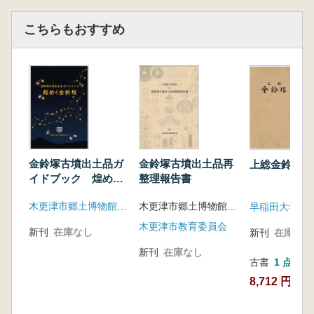
こちらもおすすめ
金鈴塚古墳出土品ガ
金鈴塚古墳出土品再
上総金鈴塚古
イドブック 煌めく
整理報告書
金鈴塚
木更津市郷土博物館金のすず
木更津市郷土博物館金のすず 編
木更津市教育委員会
新刊
在庫なし
新刊
在庫なし
新刊
在庫なし
古書
1 点
8,712 円