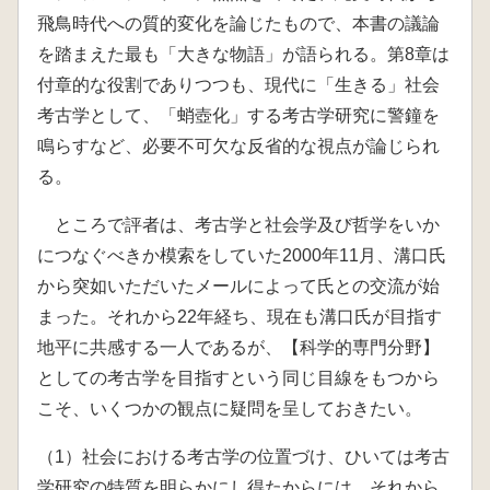
飛鳥時代への質的変化を論じたもので、本書の議論
を踏まえた最も「大きな物語」が語られる。第8章は
付章的な役割でありつつも、現代に「生きる」社会
考古学として、「蛸壺化」する考古学研究に警鐘を
鳴らすなど、必要不可欠な反省的な視点が論じられ
る。
ところで評者は、考古学と社会学及び哲学をいか
につなぐべきか模索をしていた2000年11月、溝口氏
から突如いただいたメールによって氏との交流が始
まった。それから22年経ち、現在も溝口氏が目指す
地平に共感する一人であるが、【科学的専門分野】
としての考古学を目指すという同じ目線をもつから
こそ、いくつかの観点に疑問を呈しておきたい。
（1）社会における考古学の位置づけ、ひいては考古
学研究の特質を明らかにし得たからには、それから