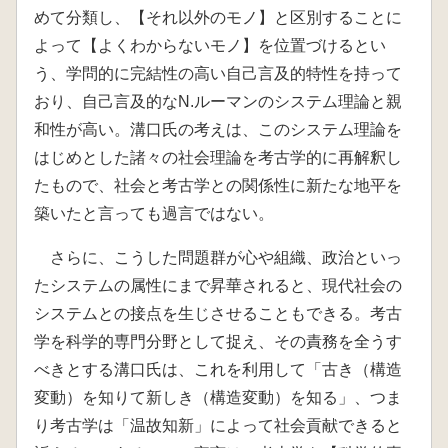
めて分類し、【それ以外のモノ】と区別することに
よって【よくわからないモノ】を位置づけるとい
う、学問的に完結性の高い自己言及的特性を持って
おり、自己言及的なN.ルーマンのシステム理論と親
和性が高い。溝口氏の考えは、このシステム理論を
はじめとした諸々の社会理論を考古学的に再解釈し
たもので、社会と考古学との関係性に新たな地平を
築いたと言っても過言ではない。
さらに、こうした問題群が心や組織、政治といっ
たシステムの属性にまで昇華されると、現代社会の
システムとの接点を生じさせることもできる。考古
学を科学的専門分野として捉え、その責務を全うす
べきとする溝口氏は、これを利用して「古き（構造
変動）を知りて新しき（構造変動）を知る」、つま
り考古学は「温故知新」によって社会貢献できると