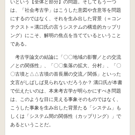
いという【全体と部分】の問題。そしてもう一つ
は、「社会考古学」はこうした意図や含意等を問題
にするのではなく、それを生み出した背景（＝コン
テクスト＝溝口氏の言うシステムの構造的カップリ
ング）にこそ、解明の焦点を当てているということ
である。
考古学論文の結論に「〇〇地域の影響／との交流
／との関係性」、「〇〇集落の拡大、分村」、「〇
〇古墳と△△古墳の首長層の交流／関係」といった
文言がしばしば見られないだろうか？ 溝口氏が本書
で伝えたいのは、本来考古学が明らかにすべき問題
は、このような目に見える事象そのものではなく、
こうした事象を生み出した背景たる「システム」も
しくは「システム間の関係性（カップリング）」で
あるということだ。