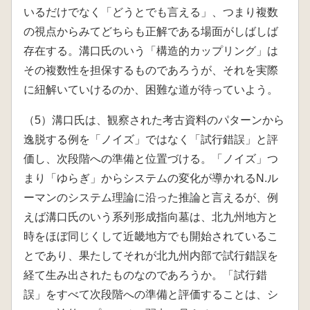
いるだけでなく「どうとでも言える」、つまり複数
の視点からみてどちらも正解である場面がしばしば
存在する。溝口氏のいう「構造的カップリング」は
その複数性を担保するものであろうが、それを実際
に紐解いていけるのか、困難な道が待っていよう。
（5）溝口氏は、観察された考古資料のパターンから
逸脱する例を「ノイズ」ではなく「試行錯誤」と評
価し、次段階への準備と位置づける。「ノイズ」つ
まり「ゆらぎ」からシステムの変化が導かれるN.ル
ーマンのシステム理論に沿った推論と言えるが、例
えば溝口氏のいう系列形成指向墓は、北九州地方と
時をほぼ同じくして近畿地方でも開始されているこ
とであり、果たしてそれが北九州内部で試行錯誤を
経て生み出されたものなのであろうか。「試行錯
誤」をすべて次段階への準備と評価することは、シ