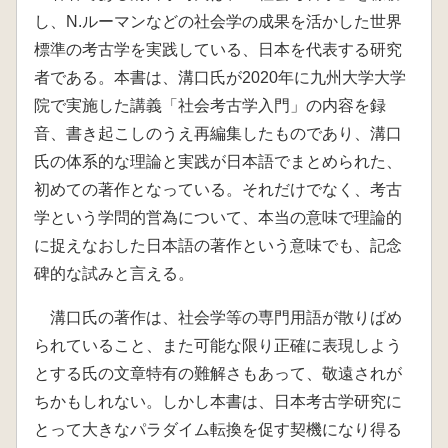
し、N.ルーマンなどの社会学の成果を活かした世界
標準の考古学を実践している、日本を代表する研究
者である。本書は、溝口氏が2020年に九州大学大学
院で実施した講義「社会考古学入門」の内容を録
音、書き起こしのうえ再編集したものであり、溝口
氏の体系的な理論と実践が日本語でまとめられた、
初めての著作となっている。それだけでなく、考古
学という学問的営為について、本当の意味で理論的
に捉えなおした日本語の著作という意味でも、記念
碑的な試みと言える。
溝口氏の著作は、社会学等の専門用語が散りばめ
られていること、また可能な限り正確に表現しよう
とする氏の文章特有の難解さもあって、敬遠されが
ちかもしれない。しかし本書は、日本考古学研究に
とって大きなパラダイム転換を促す契機になり得る