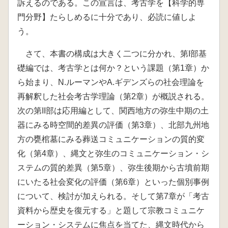
訴えるのである。この宣言は、考古学を【科学的専
門分野】たらしめるに十分であり、必読に値しよ
う。
さて、本書の構成は大きく二つに分かれ、第I部基
礎編では、考古学とは何か？という課題（第1章）か
ら始まり、N.ルーマンやA.ギデンズらの社会理論を
再解釈した社会考古学理論（第2章）が概説される。
次の第II部は応用編として、関西地方の弥生中期の土
器にみる時空間的差異の評価（第3章）、北部九州地
方の甕棺墓にみる葬送コミュニケーションの質的変
化（第4章）、縄文と弥生のコミュニケーション・シ
ステムの質的差異（第5章）、弥生後期から古墳前期
にいたる社会変化の評価（第6章）といった個別事例
について、検討が加えられる。そして第7章が「考古
資料から歴史を復元する」と題して宗教コミュニケ
ーション・システムに焦点を当てた、縄文時代から