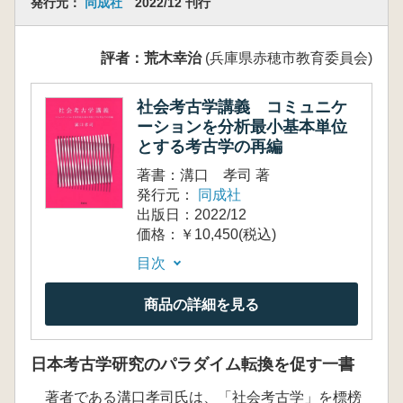
発行元：
同成社
2022/12 刊行
評者：荒木幸治
(兵庫県赤穂市教育委員会)
社会考古学講義 コミュニケ
ーションを分析最小基本単位
とする考古学の再編
著書：溝口 孝司 著
発行元：
同成社
出版日：2022/12
価格：￥10,450(税込)
目次
商品の詳細を見る
日本考古学研究のパラダイム転換を促す一書
著者である溝口孝司氏は、「社会考古学」を標榜