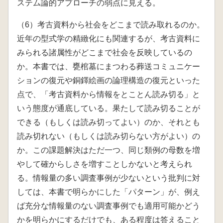
ステム論的アプローチの弱点に見える。
（6）考古資料から社会をどこまで読み取れるのか。
近年の型式学の精緻化にも関連するが、考古資料に
みられる諸属性がどこまで社会を反映しているの
か。本書では、甕棺墓にまつわる葬送コミュニケー
ションの復元や銅鐸絵画の論理構造の復元といった
点で、「考古資料から情報をとことん読み切る」と
いう態度が通底している。果たして読み切ることが
できる（もしくは読み切ってよい）のか、それとも
読み切れない（もしくは読み切らない方がよい）の
か。この課題解決はただ一つ、同じ類例の母数を増
やして確からしさを増すことしかないと考えられ
る。情報量の多い調査事例が少ないという批判に対
しては、本書で明らかにした「パターン」が、例え
ば充分な情報量のない調査事例でも適用可能かどう
かを明らかにするだけでも、ある程度は答えること