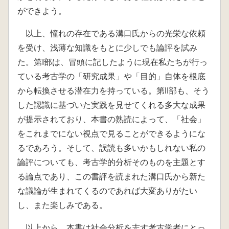
ができよう。
以上、憧れの存在である溝口氏からの光栄な依頼
を受け、浅薄な知識をもとに少しでも論評を試み
た。第I部は、冒頭に記したように現在私たちが行っ
ている考古学の「研究成果」や「目的」自体を根底
から転換させる潜在力を持っている。第II部も、そう
した認識に基づいた実践を見せてくれる多大な成果
が提示されており、本書の熟読によって、「社会」
をこれまでにない視点で見ることができるようにな
るであろう。そして、誤読も多いかもしれない私の
論評についても、考古学的分析そのものを主題とす
る論点であり、この書評を読まれた溝口氏から新た
な議論が生まれてくるのであれば大変ありがたい
し、また楽しみである。
以上から、本書は社会分析を志す考古学者にとっ