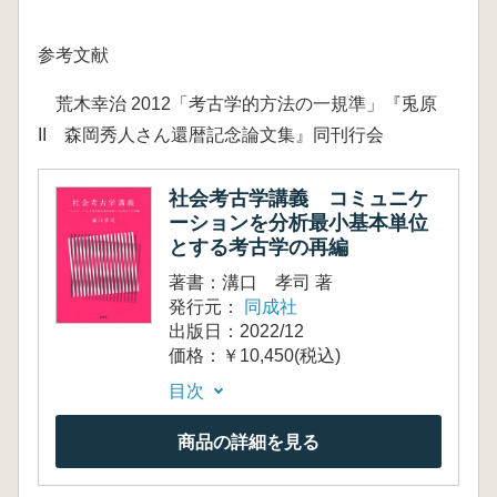
参考文献
荒木幸治 2012「考古学的方法の一規準」『兎原
II 森岡秀人さん還暦記念論文集』同刊行会
社会考古学講義 コミュニケ
ーションを分析最小基本単位
とする考古学の再編
著書：溝口 孝司 著
発行元：
同成社
出版日：2022/12
価格：￥10,450(税込)
目次
商品の詳細を見る