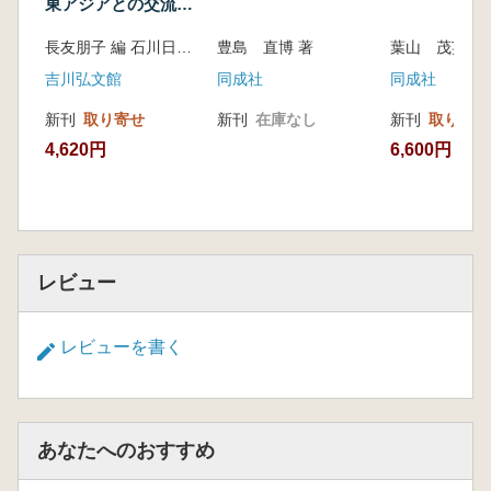
東アジアとの交流と
農耕化
長友朋子 編 石川日出志 編 深澤芳樹 編
豊島 直博 著
葉山 茂英 著
吉川弘文館
同成社
同成社
新刊
取り寄せ
新刊
在庫なし
新刊
取り寄せ
4,620円
6,600円
レビュー
レビューを書く
あなたへのおすすめ