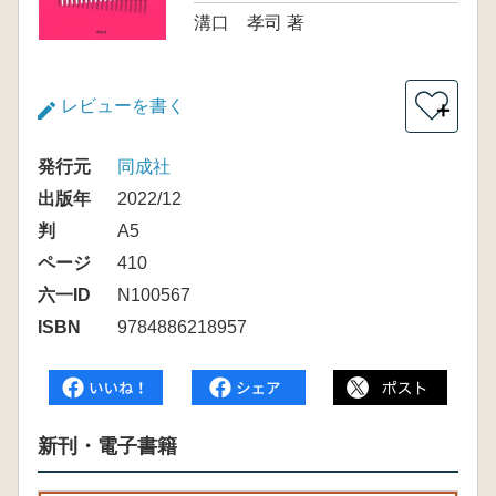
溝口 孝司 著
レビューを書く
＋
発行元
同成社
出版年
2022/12
判
A5
ページ
410
六一ID
N100567
ISBN
9784886218957
新刊・電子書籍