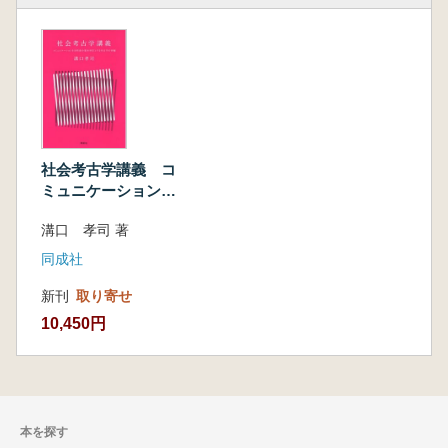
社会考古学講義 コ
ミュニケーションを
分析最小基本単位と
溝口 孝司 著
する考古学の再編
同成社
新刊
取り寄せ
10,450円
本を探す