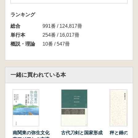
ランキング
総合
991番 / 124,817冊
単行本
254番 / 16,017冊
概説・理論
10番 / 547冊
一緒に買われている本
南関東の弥生文化
古代刀剣と国家形成
秤と錘の考古