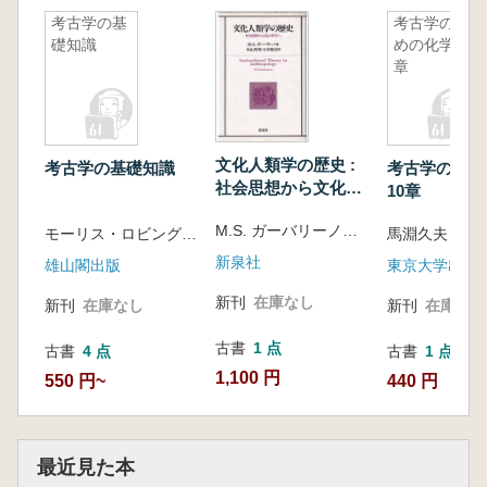
考古学の基
考古学のた
礎知識
めの化学10
章
文化人類学の歴史 :
考古学の基礎知識
考古学のため
社会思想から文化の
10章
科学へ
M.S. ガーバリーノ著 ; 木山英明, 大平裕司訳
モーリス・ロビング マリー・B・イラビング著 関俊彦訳
馬淵久夫 富
新泉社
雄山閣出版
東京大学出版
新刊
在庫なし
新刊
在庫なし
新刊
在庫なし
古書
1 点
古書
4 点
古書
1 点
1,100 円
550 円~
440 円
最近見た本