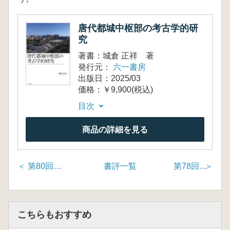
唐代都城中枢部の考古学的研
究
著書：城倉 正祥 著
発行元：
六一書房
出版日：2025/03
価格：￥9,900(税込)
目次
商品の詳細を見る
＜ 第80回「縄文後・晩期集落研究の諸問題」
書評一覧
第78回「Global Social Archaeologies: Making a Difference in a World of Strangers」
こちらもおすすめ