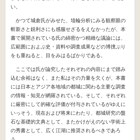
い。
かつて城倉氏がみせた、埴輪分析にみる観察眼の
斬新さと鋭利さにも感服せざるをえなかったが、本
書で展開されている氏の綿密かつ精緻な議論には、
広範囲におよぶ史・資料や調査成果などの博捜ぶり
をも重ねると、目をみはるばかりである。
ここでは氏が論究したそれぞれの内容にまで踏み
込む余裕はなく、また私はその力量を欠くが、本書
には日本とアジア各地域の都城に関わる主要な調査
の情報・知見が網羅されている。そして、それぞれ
に厳密にして的確な評価が付与されているがゆえに
いっそう、現在および将来にわたり、都城研究の盤
石な基礎的文典として、またかけがえのない学術上
の秀書として、広く江湖に推奨されるべきであろ
う。