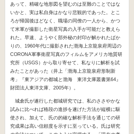
あって、精確な地形図を望むのは至難のことではな
いかと、実は私自身はかなり悲観的であった。とこ
ろが帰国後ほどなく、職場の同僚の一人から、かつ
て米軍が撮影した衛星写真の入手が可能だと教えら
れた。早速、ようやく部外秘の封印が解かれたばか
りの、1960年代に撮影された渤海上京龍泉府周辺の
CORONA軍事衛星写真のフィルムをアメリカ地質研
究所（USGS）から取り寄せて、私なりに解析を試
みたことがあった（井上「渤海上京龍泉府形制新
考」『東アジアの都城と渤海 東洋文庫叢書第64』
財団法人東洋文庫、2005年）。
城倉氏が遂行した都城研究では、私のささやかな
試みに比べれば格段の進捗を遂げた方法が縦横に駆
使され、加えて、氏の的確な解析手法を通じての研
究成果は高い信頼度を示すに至っている。氏は研究