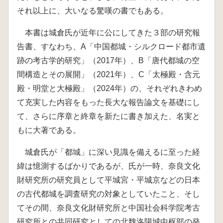
それ以上に、大いなる驚嘆の書でもある。
本書は城倉氏が近年に公にしてきた３部の研究報
告書、すなわち、A「中国都城・シルクロード都市遺
跡の考古学的研究」（2017年）、B「唐代都城の空
間構造とその展開」（2021年）、C「太極殿・含元
殿・明堂と大極殿」（2024年）の、それぞれきわめ
て充実した内容をもった長大な報告論文を基礎にし
て、さらに序章と終章を新たに書き加えた、名実と
もに大著である。
城倉氏が「都城」に深い見識を備えるに至った経
緯は憶測するばかりであるが、氏が一時、奈良文化
財研究所の研究員として平城宮・平城京などの日本
の古代都城を調査研究の対象としていたこと、そし
てその間、奈良文化財研究所と中国社会科学院考古
研究所との共同研究としての北魏洛陽城中枢部の発