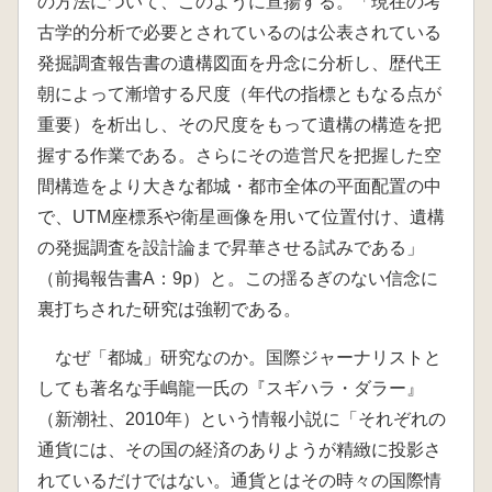
の方法について、このように宣揚する。「現在の考
古学的分析で必要とされているのは公表されている
発掘調査報告書の遺構図面を丹念に分析し、歴代王
朝によって漸増する尺度（年代の指標ともなる点が
重要）を析出し、その尺度をもって遺構の構造を把
握する作業である。さらにその造営尺を把握した空
間構造をより大きな都城・都市全体の平面配置の中
で、UTM座標系や衛星画像を用いて位置付け、遺構
の発掘調査を設計論まで昇華させる試みである」
（前掲報告書A：9p）と。この揺るぎのない信念に
裏打ちされた研究は強靭である。
なぜ「都城」研究なのか。国際ジャーナリストと
しても著名な手嶋龍一氏の『スギハラ・ダラー』
（新潮社、2010年）という情報小説に「それぞれの
通貨には、その国の経済のありようが精緻に投影さ
れているだけではない。通貨とはその時々の国際情