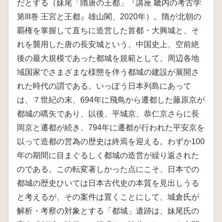
だとする（妹尾「隋唐の王都」『講座 畿内の考古学
第III巻 王宮と王都』雄山閣、2020年）。隋が北朝の
覇権を掌握して直ちに造営した首都・大興城と、そ
れを襲用した唐の長安城という、中国史上、空前絶
後の最大規模であった都城を規範として、周辺各地
域国家でさまざまな様態を伴う都城の建設が展開さ
れた時代の謂である。いっぽう日本列島にあって
は、７世紀の末、694年に飛鳥から遷都した藤原京が
都城の嚆矢であり、以後、平城京、恭仁京さらに長
岡京と遷都が続き、794年に遷都が行われた平安京を
以って造都の営為の歴史は終焉を迎える。わずか100
年の期間に目まぐるしく都城の造営が繰り返された
のである。この転変著しかった点にこそ、日本での
都城の歴史ひいては日本古代史の本質を見出しうる
と考えるが、その案件は置くことにして、城倉氏が
解析・考察の対象とする「都城」遺跡は、妹尾氏の