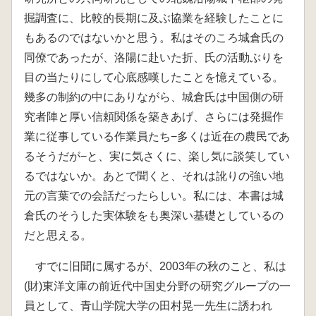
掘調査に、比較的長期に及ぶ協業を経験したことに
もあるのではないかと思う。私はそのころ城倉氏の
同僚であったが、洛陽に赴いた折、氏の活動ぶりを
目の当たりにして心底感嘆したことを憶えている。
幾多の制約の中にありながら、城倉氏は中国側の研
究者陣と厚い信頼関係を築きあげ、さらには発掘作
業に従事している作業員たち−多くは近在の農民であ
るそうだが−と、実に気さくに、楽し気に談笑してい
るではないか。あとで聞くと、それは訛りの強い地
元の言葉での会話だったらしい。私には、本書は城
倉氏のそうした実体験をも奥深い基礎としているの
だと思える。
すでに旧聞に属するが、2003年の秋のこと、私は
(財)東洋文庫の前近代中国史分野の研究グループの一
員として、青山学院大学の田村晃一先生に誘われ