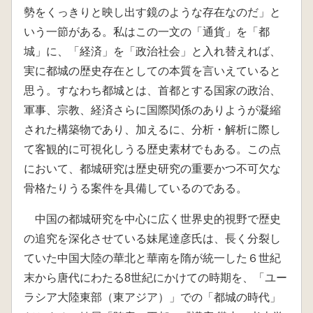
勢をくっきりと映し出す鏡のような存在なのだ」と
いう一節がある。私はこの一文の「通貨」を「都
城」に、「経済」を「政治社会」と入れ替えれば、
実に都城の歴史存在としての本質を言いえていると
思う。すなわち都城とは、首都とする国家の政治、
軍事、宗教、経済さらに国際関係のありようが凝縮
された構築物であり、加えるに、分析・解析に際し
て客観的に可視化しうる歴史素材でもある。この点
において、都城研究は歴史研究の重要かつ不可欠な
骨格たりうる案件を具備しているのである。
中国の都城研究を中心に広く世界史的視野で歴史
の追究を深化させている妹尾達彦氏は、長く分裂し
ていた中国大陸の華北と華南を隋が統一した６世紀
末から唐代にわたる8世紀にかけての時期を、「ユー
ラシア大陸東部（東アジア）」での「都城の時代」