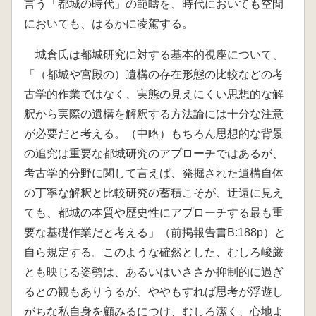
言う「都城の時代」の範疇を、時代においても空間
においても、はるかに凌駕する。
城倉氏は都城研究に対する基本的視座について、
「（都城や宮殿の）遺構の存在形態の比較などの考
古学的作業ではなく、実態の見えにくい思想的な解
釈から実際の遺構を解釈する方法論には十分な注意
が必要だと考える。（中略）もちろん思想的な背景
の追究は重要な都城研究のアプローチではあるが、
考古学的分野に関して言えば、発掘された遺構自体
の丁寧な解釈と比較研究の蓄積こそが、迂遠に見え
ても、都城の本質や歴史性にアプローチする最も重
要な基礎作業だと考える」（前掲報告書B:188p）と
自ら規定する。このような確然とした、むしろ峻厳
とも映じる姿勢は、あるいはいささか抑制的に過ぎ
るとの観もありうるが、ややもすれば思考が浮遊し
がちな私自身を顧みるにつけ、むしろ潔く、心地よ