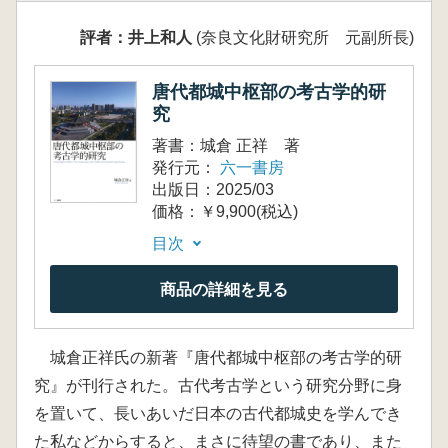
評者：井上和人
(奈良文化財研究所 元副所長)
唐代都城中枢部の考古学的研
究
著書：城倉 正祥 著
発行元：
六一書房
出版日：2025/03
価格：￥9,900(税込)
目次
商品の詳細を見る
城倉正祥氏の新著『唐代都城中枢部の考古学的研
究』が刊行された。古代考古学という研究分野に身
を置いて、長いあいだ日本の古代都城史を学んでき
た私などからすると、まさに待望の書であり、また