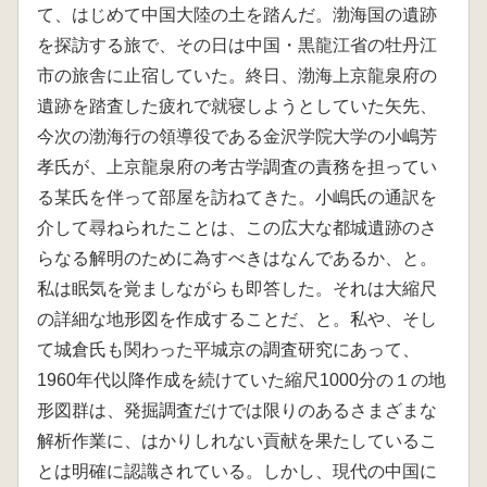
て、はじめて中国大陸の土を踏んだ。渤海国の遺跡
を探訪する旅で、その日は中国・黒龍江省の牡丹江
市の旅舎に止宿していた。終日、渤海上京龍泉府の
遺跡を踏査した疲れで就寝しようとしていた矢先、
今次の渤海行の領導役である金沢学院大学の小嶋芳
孝氏が、上京龍泉府の考古学調査の責務を担ってい
る某氏を伴って部屋を訪ねてきた。小嶋氏の通訳を
介して尋ねられたことは、この広大な都城遺跡のさ
らなる解明のために為すべきはなんであるか、と。
私は眠気を覚ましながらも即答した。それは大縮尺
の詳細な地形図を作成することだ、と。私や、そし
て城倉氏も関わった平城京の調査研究にあって、
1960年代以降作成を続けていた縮尺1000分の１の地
形図群は、発掘調査だけでは限りのあるさまざまな
解析作業に、はかりしれない貢献を果たしているこ
とは明確に認識されている。しかし、現代の中国に