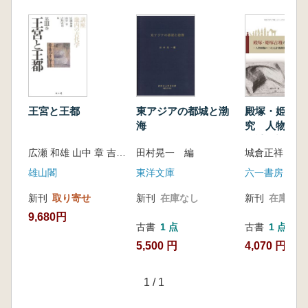
王宮と王都
東アジアの都城と渤
殿塚・姫塚古
海
究 人物埴輪
元計測調査報
広瀬 和雄 山中 章 吉川 真司 編著
田村晃一 編
城倉正祥 編
雄山閣
東洋文庫
六一書房
新刊
取り寄せ
新刊
在庫なし
新刊
在庫なし
9,680円
古書
1 点
古書
1 点
5,500 円
4,070 円
1
/
1