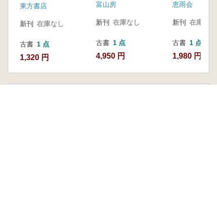
第3 · 4章分别着眼于正门和正殿遗址,对唐
富山房
恵雨会
東方書店
代都城和渤海· 日本等周边诸国的都城进行了国
新刊
在庫なし
新刊
在庫なし
新刊
在庫なし
际性比较研究。分析表明,唐王朝举办国家礼仪
的场所,即宫城正门· 正殿的建筑和空#38388;结
古書
1 点
古書
1 点
古書
1 点
构对周边各国产生强烈影响。各国使节通过参加
4,950 円
1,980 円
1,320 円
唐朝皇帝主办的国家礼仪,获悉正门和正殿所在
空间的信息,并将之作为各自都城的仿造对象。
唐王朝为了明确国内外秩序,一年举行一度“元会”,
最近見た本
其仪式场所成为最主要的模仿对象。周边诸国根
据各自的政治体制,将举行元会的空间在各自的
国土上重现。本书称之为“礼仪(空间)的连锁现
象”。都城制度在东亚地区的传播,实际上就是各
国根据外交使节带回来的信息仿造都城时,进行
取舍选择的结果。
通过上述分析,本书考察了唐代都城的历史
意义。有别于文献史,建筑史等相关领域,基于发
唐代都城中枢部の考
掘遗址进行东亚都城的考古学研究,可以从另外
古学的研究
一个视角把握都城的历史意义。
城倉 正祥 著