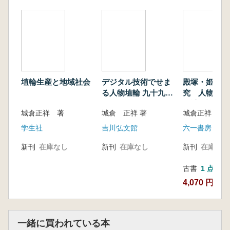
が、国内において後世の都城に強い影響を与え
たのは、北宋東京開封城で成立した新しい様式
だった。
第2章では、唐の安西四鎮の1つである砕葉城
を分析対象とし、西域シルクロード都市の特徴
を明らかにした。唐の国内においては、皇帝権
力の中枢である京師・陪京を頂点とし、東では
埴輪生産と地域社会
デジタル技術でせま
殿塚・姫塚古
揚州城などの海港型、西では砕葉城など内陸型
る人物埴輪 九十九里
究 人物埴輪
の交易商業都市が、それぞれ異なる機能と構造
の古墳と出土遺物
元計測調査報
城倉正祥 著
城倉 正祥 著
城倉正祥 編
を持って展開した点を論じた。
第3章では正門、第4章では正殿の遺構に注目
学生社
吉川弘文館
六一書房
し、唐王朝が造営した都城と渤海・日本などの
新刊
在庫なし
新刊
在庫なし
新刊
在庫なし
周辺国が造営した都城との国際的な比較を行っ
た。分析によって、唐王朝の国家的儀礼の舞台
古書
1 点
であった宮城正門、正殿の構造が周辺国に強い
4,070 円
影響を与えた点が明らかになった。これは、唐
皇帝の主催する国家的儀礼に各国使節が参加す
ることで得た情報に基づき、その舞台空間が模
一緒に買われている本
倣対象となった点を示唆している。特に、唐帝