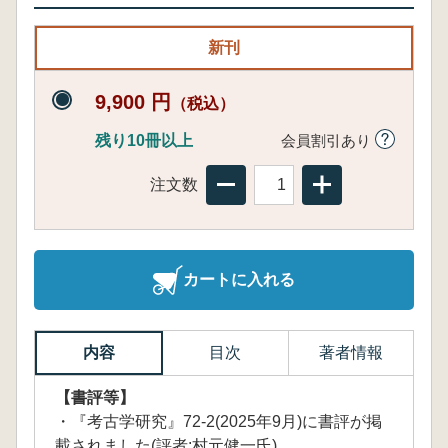
新刊
9,900 円
（税込）
残り10冊以上
会員割引あり
注文数
カートに入れる
内容
目次
著者情報
【書評等】
・『考古学研究』72-2(2025年9月)に書評が掲
載されました(評者:村元健一氏)