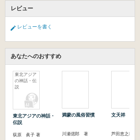
城的历史意义时,需要在宏观的视野下进行考察,
レビュー
通过多方面的比较研究来揭示其真面目。本书首
先将唐长安城· 洛阳城置于中国都城的发展脉络
レビューを書く
中(第1章),然后试图将之与同一时期的地方城市
(第2章)、以及东亚周边诸国的都城(第3 · 4章)进
行比较研究。以下是本书的研究成果。
第1章把握唐长安城· 洛阳城在秦～清代都城
あなたへのおすすめ
发展史上的位置。从横向比较来看,唐王朝建造
的都城在7世纪中叶～ 8世纪中叶有着强大的国
际影响力。然而,从纵向比较来看,对中国后世都
東北アジア
の神話・伝
城产生强烈影响的则是北宋东京开封城所确立的
説
新样式。
第2章以唐代安西四镇之一的碎叶城为分析
对象,阐明了西域丝绸之路城市的特点。唐朝疆
域内以皇权中枢所在的京师与陪京为核心,东部
満蒙の風俗習慣
文天祥
東北アジアの神話・
有扬州城等海湾型城市,西部有碎叶城等内陆型
伝説
商业城市。这些城市都有着各自的功能、结构和
川瀬偲郎 著
发展脉络。
荻原 眞子 著