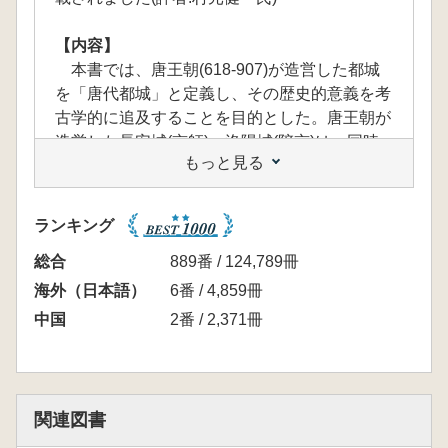
【内容】
本書では、唐王朝(618-907)が造営した都城
を「唐代都城」と定義し、その歴史的意義を考
古学的に追及することを目的とした。唐王朝が
造営した長安城(京師)・洛陽城(陪京)は、同時
もっと見る
代の東アジア諸国に大きな影響を与えたが、そ
の歴史性を考究するには、広い視野で唐代都城
を相対化する作業が不可欠である。そのため、
ランキング
唐長安城・洛陽城を中国都城の通時的発展史の
中に位置付ける(第1章)とともに、同時代の地
総合
889番 / 124,789冊
方都市との比較(第2章)、東アジア周辺国の都
海外（日本語）
6番 / 4,859冊
城との比較(第3・4章)を試みた。
中国
2番 / 2,371冊
その成果は、以下の通りである。
第1章では、秦～清までの都城の変遷・発展
の中で、唐長安城・洛陽城を位置付けた。唐王
朝の造営した都城は、7世紀中葉～ 8世紀中葉
関連図書
にかけて国際的に高い影響力を保持していた