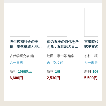
国の国内支配や国際秩序が1年に1度更新される
儀礼、すなわち「元会」の舞台が主要な模倣対
象となり、各国の支配体制に合致する形でその
空間が二次的に再現された点が重要である。本
書では、この現象を「儀礼(空間)の連鎖」と呼
称した。外交使節を通じて取得した情報に基づ
く各国独自の選択的な模倣こそが、東アジアに
弥生後期社会の実
倭の五王の時代を考
古墳時代にお
おける都城の伝播の実態だと考える。
像 集落構造と地域
える : 五世紀の日本
式甲冑の導入
以上の分析を通じて、唐代都城の歴史性を考
社会
と東アジア
とその背景
究した。発掘された遺構の考古学的な分析に基
古代学研究会 編
辻田 淳一郎 編集
初村 武寛 
づく東アジア都城の研究は、文献史学・建築史
六一書房
吉川弘文館
六一書房
学などの隣接分野とは異なる角度から、都城の
歴史性を浮かび上がらせる作業に他ならない。
新刊
10冊以上
新刊
1冊
新刊
10冊以
6,600円
2,530円
5,500円
【内容】
(中文)
本书将唐王朝(618-907)所营造的都城定义
为“唐代都城”,并从考古学的角度探讨其历史意
义。唐代长安城(京师)· 洛阳城(陪京)对同一时期
的东亚各国带来了极大的影响,所以考察唐代都