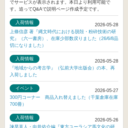
でサービスが表示されます。本日より利用可能で
す。追ってQ&Aで説明ページ作成予定です。
入荷情報
2026-05-28
上條信彦 著『縄文時代における脱殻・粉砕技術の研
究』（六一書房）、在庫少部数戻りました（26/6/8品
切になりました）
入荷情報
2026-05-28
『地域からの考古学』（弘前大学出版会）の本、再
入荷しました
イベント
2026-05-27
300円コーナー 商品入れ替えました（千葉倉庫在庫
700冊）
入荷情報
2026-05-26
諫早直人・向井佑介編『東方ユーラシア馬文化の研