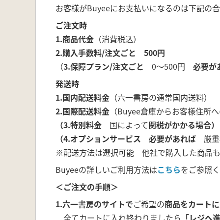
お客様がBuyeeにお支払いになるのは下記の
ご注文時
1.商品代金
（消費税込）
2.購入手数料/注文ごと 500円
（
3.保障プラン/注文ごと
0～500円
必要が
発送時
1.国内配送料金
（六一書房の通常国内送料）
2.国際配送料金
（Buyee倉庫からお客様住所
（3.特別料金
国によって
関税がかかる場合）
（4.オプションサービス 必要があれば
厳重
※配送方法は選択可能 他社で購入した商品も
Buyeeの詳しいご利用方法は
こちら
をご参照く
＜ご注文の手順＞
1.六一書房のサイトで
ご希望の
商品をカートに
全てカートに入れ終わりましたら
「レジへ