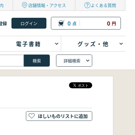
内
店舗情報・アクセス
よくある質問
0
0
登録
点
円
電子書籍
グッズ・他
詳細検索
ほしいものリストに追加