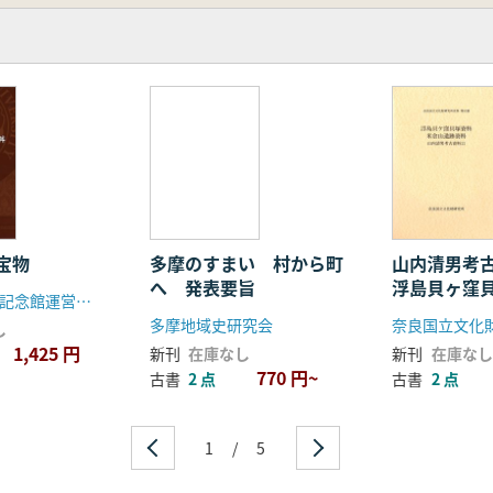
宝物
多摩のすまい 村から町
山内清男考
へ 発表要旨
浮島貝ヶ窪
奈良女子大学記念館運営委員会
倉山遺跡資
多摩地域史研究会
奈良国立文化
し
1,425 円
新刊
在庫なし
新刊
在庫なし
770 円~
古書
2 点
古書
2 点
1
/
5