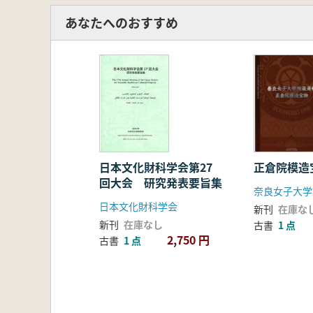
あなたへのおすすめ
正倉院模造
日本文化財科学会第27
回大会 研究発表要旨集
日本文化財科学会
新刊
在庫な
新刊
在庫なし
古書
1 点
2,750 円
古書
1 点