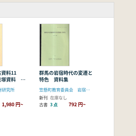
古資料11
群馬の岩宿時代の変遷と
貝塚資料 米
特色 資料集
料
財研究所
笠懸町教育委員会 岩宿フォーラム実行委員会
新刊
在庫なし
1,980 円~
792 円~
古書
3 点