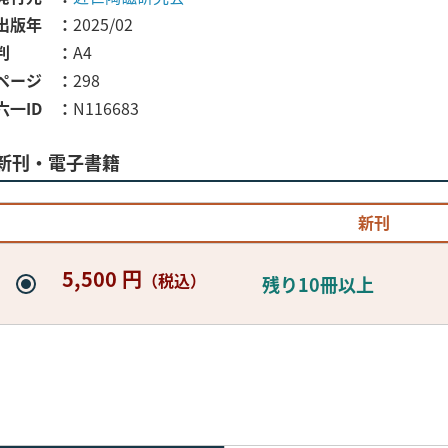
出版年
2025/02
判
A4
ページ
298
六一ID
N116683
新刊・電子書籍
新刊
5,500 円
（税込）
残り10冊以上