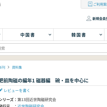
ご利用案
版
新規会員
中国書
韓国書
新刊
資料集
肥前陶磁の編年1 磁器編 碗・皿を中心に
レビューを書く
シリーズ
第13回近世陶磁研究会
発行元
近世陶磁研究会