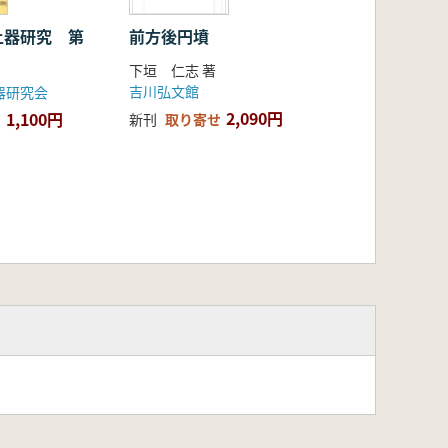
土器研究 第
前方後円墳
下垣 仁志 著
吉川弘文館
器研究会
2,090円
1,100円
新刊
取り寄せ