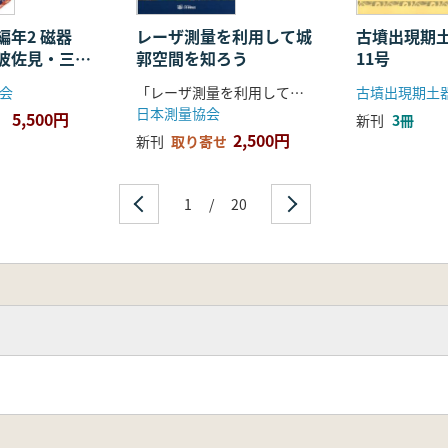
編年2 磁器
レーザ測量を利用して城
古墳出現期
波佐見・三川
郭空間を知ろう
11号
会
「レーザ測量を利用して城郭空間をみる」編集小委員会 企画・編集
古墳出現期土
日本測量協会
5,500円
新刊
3冊
2,500円
新刊
取り寄せ
1
/
20