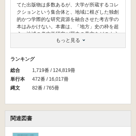
てた出版物は多数あるが、大学が所蔵するコレ
クションという集合体と、地域に根ざした独創
的かつ学際的な研究資源を融合させた考古学の
本はみかけない。本書は、「地方」史の枠を超
え、地域の考古学研究が歴史の見方をどのよう
もっと見る
に変え、さらにどのように変わり続けるのかを
探る。
前半では、大学が所蔵する貴重なコレクショ
ランキング
ンと、これまで調査してきた遺跡を紹介する。
総合
先人たちの研究に対する挑戦や視点を振り返る
1,719番 / 124,819冊
ことで、弘前大学の考古学研究が地域に果たし
単行本
472番 / 16,017冊
てきた重要な役割を知ることが出来るだろう。
縄文
82番 / 765冊
後半では、現在と未来の研究に焦点を当て、地
域に根差した大学ならではの学際的かつ創造的
な研究を紹介する。地理学、民具学、地学、文
化財科学、分子化学、農学など多様な分野から
関連図書
のアプローチに加え、災害や気候変動、地域活
性化といった地域発の世界的課題に挑む研究の
姿を描く。