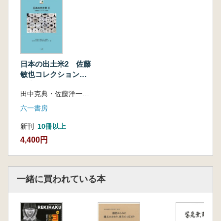
最先端の分析技術の紹介にとどまらず、遺物
や遺跡そのものが持つ美的な価値を豊富なグラ
フィックで紹介し、その歴史的価値にも深く迫
っている。新しい考古学の世界を是非楽しんで
いただきたい。
日本の出土米2 佐藤
敏也コレクションの
研究
田中克典・佐藤洋一郎・上條信彦 弘前大学人文学部北日本考古学研究センター 編
六一書房
新刊
10冊以上
4,400円
一緒に買われている本