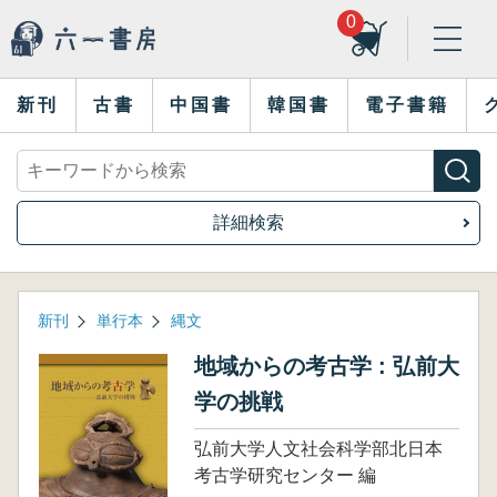
0
新刊
古書
中国書
韓国書
電子書籍
詳細検索
新刊
単行本
縄文
地域からの考古学 : 弘前大
学の挑戦
弘前大学人文社会科学部北日本
考古学研究センター 編