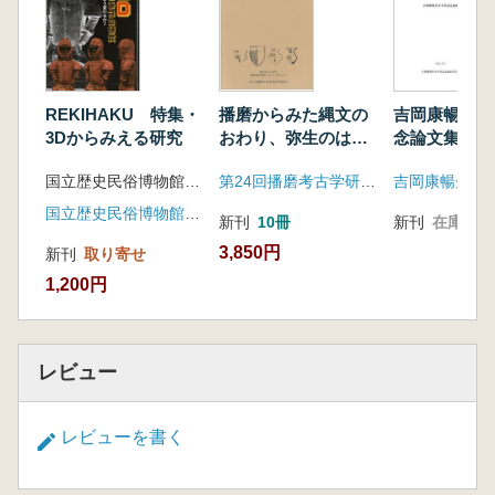
REKIHAKU 特集・
播磨からみた縄文の
吉岡康暢先生
3Dからみえる研究
おわり、弥生のはじ
念論文集 学
まり
国立歴史民俗博物館 編集
第24回播磨考古学研究集会実行委員会
国立歴史民俗博物館(文学通信)
新刊
10冊
新刊
在庫なし
3,850円
新刊
取り寄せ
1,200円
レビュー
レビューを書く