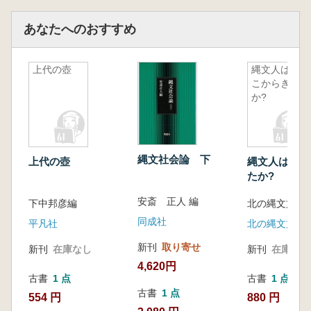
あなたへのおすすめ
上代の壺
縄文人はど
こからきた
か?
縄文社会論 下
上代の壺
縄文人はどこ
たか?
安斎 正人 編
下中邦彦編
同成社
平凡社
新刊
取り寄せ
新刊
在庫なし
新刊
在庫なし
4,620円
古書
1 点
古書
1 点
古書
1 点
554 円
880 円