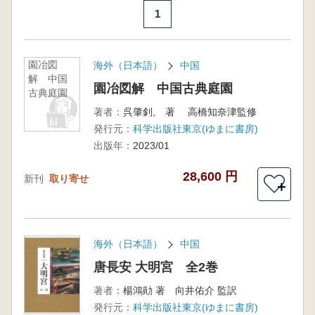
1
園冶図
海外（日本語）
中国
解 中国
園冶図解 中国古典庭園
古典庭園
著者：
呉肇釗, 著 高橋知奈津監修
発行元：
科学出版社東京(ゆまに書房)
出版年：
2023/01
28,600 円
新刊
取り寄せ
＋
海外（日本語）
中国
唐長安 大明宮 全2巻
著者：
楊鴻勛 著 向井佑介 監訳
発行元：
科学出版社東京(ゆまに書房)