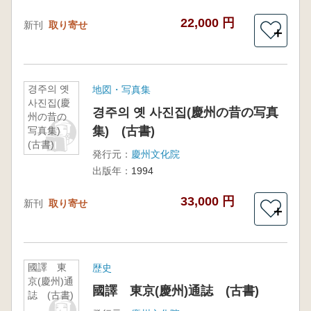
22,000 円
新刊
取り寄せ
＋
경주의 옛
地図・写真集
사진집(慶
경주의 옛 사진집(慶州の昔の写真
州の昔の
集) (古書)
写真集)
(古書)
発行元：
慶州文化院
出版年：
1994
33,000 円
新刊
取り寄せ
＋
國譯 東
歴史
京(慶州)通
國譯 東京(慶州)通誌 (古書)
誌 (古書)