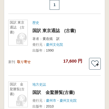
1
国訳 東京
歴史
通誌 (古
国訳 東京通誌 (古書)
書)
著者：
黄在炫 訳
発行元：
慶州文化院
出版年：
1990
17,600 円
新刊
取り寄せ
＋
国訳 金
地方史誌
鰲勝覧(古
国訳 金鰲勝覧(古書)
書)
発行元：
慶州市・慶州文化院
出版年：
2010