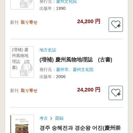
発行元：
慶州文化院
出版年：
1990
24,200 円
新刊
取り寄せ
＋
(増補) 慶
地方史誌
州風物地
(増補) 慶州風物地理誌 (古書)
理誌 (古
書)
発行元：
慶州市、慶州文化院
出版年：
2006
24,200 円
新刊
取り寄せ
＋
考古
図録
경주 숭혜전과 경순왕 어진(慶州崇