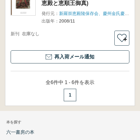
恵殿と恵順王御真)
発行元：
新羅崇恵殿陵保存会、慶州金氏慶州鄭氏親会、慶州文化院附設鄕土文化硏究所
出版年：
2008/11
新刊
在庫なし
＋
再入荷メール通知
全6件中 1 - 6件を表示
1
本を探す
六一書房の本