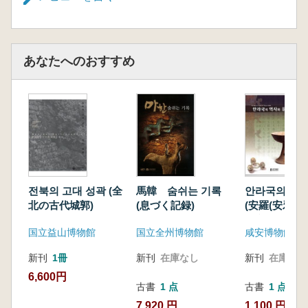
あなたへのおすすめ
전북의 고대 성곽 (全
馬韓 숨쉬는 기록
안라국의 역사
北の古代城郭)
(息づく記録)
(安羅(安邪)
と文化)
国立益山博物館
国立全州博物館
咸安博物館
新刊
1冊
新刊
在庫なし
新刊
在庫なし
6,600円
古書
1 点
古書
1 点
7,920 円
1,100 円