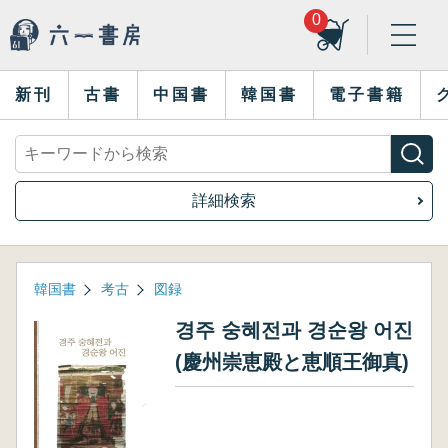
0
新刊
古書
中国書
韓国書
電子書籍
詳細検索
韓国書
考古
図録
경주 숭혜전과 경순왕 어진
(慶州崇恵殿と恵順王御真)