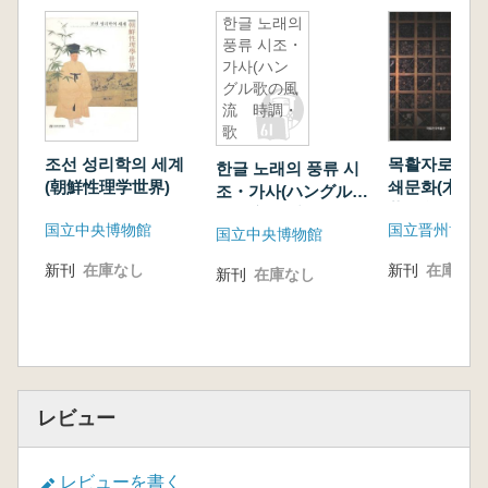
한글 노래의
풍류 시조・
가사(ハン
グル歌の風
流 時調・
歌
詞)
조선 성리학의 세계
목활자로 보는
한글 노래의 풍류 시
(朝鮮性理学世界)
쇄문화(木活
조・가사(ハングル歌
昔の印刷文化
の風流 時調・歌
国立中央博物館
国立晋州博物
国立中央博物館
詞)
新刊
在庫なし
新刊
在庫なし
新刊
在庫なし
レビュー
レビューを書く