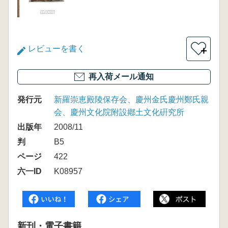
レビューを書く
＋
再入荷メール通知
発行元
新羅崇恵殿陵保存会、慶州金氏慶州鄭氏親
会、慶州文化院附設鄕土文化硏究所
出版年
2008/11
判
B5
ページ
422
六一ID
K08957
新刊・電子書籍