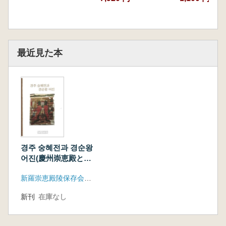
最近見た本
경주 숭혜전과 경순왕
어진(慶州崇恵殿と恵
順王御真)
新羅崇恵殿陵保存会、慶州金氏慶州鄭氏親会、慶州文化院附設?土文化硏究所
新刊
在庫なし