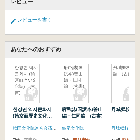
レビュー
レビューを書く
あなたへのおすすめ
한경면 역사
府邑誌(国
丹城郷校
문화지 (翰
訳本)善山
誌 (古書)
京面歴史文
編・仁同
化誌) (古
編 (古書)
書)
한경면 역사문화지
府邑誌(国訳本)善山
丹城郷校誌 (
(翰京面歴史文化
編・仁同編 (古書)
誌) (古書)
韓国文化院連合会済州特別自治道支会
亀尾文化院
丹城郷校
新刊
在庫なし
新刊
取り寄せ
新刊
取り寄せ