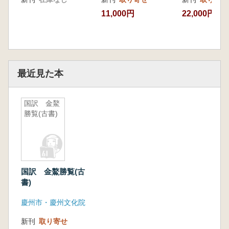
11,000円
22,000円
最近見た本
国訳 金鰲
勝覧(古書)
国訳 金鰲勝覧(古
書)
慶州市・慶州文化院
新刊
取り寄せ