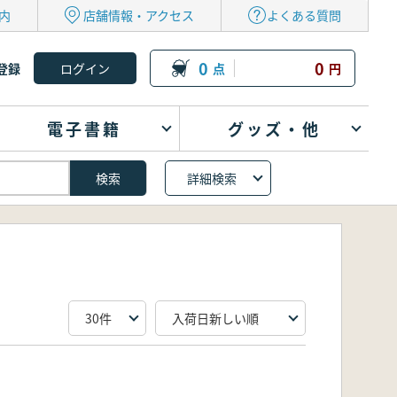
内
店舗情報・アクセス
よくある質問
0
0
登録
点
円
電子書籍
グッズ・他
詳細検索