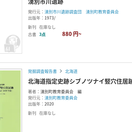
湧別市川遺跡
発行元：
湧別市川遺跡調査団 湧別町教育委員会
出版年：
1973/
新刊
在庫なし
880 円~
古書
3点
発掘調査報告書
北海道
北海道指定史跡シブノツナイ竪穴住居跡発
著者：
湧別町教育委員会 編
発行元：
湧別町教育委員会
出版年：
2020
新刊
在庫なし