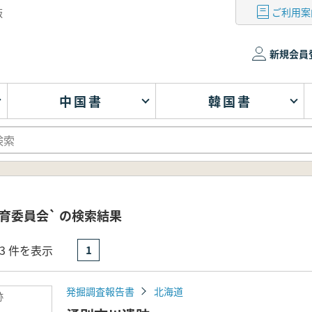
ご利用案
版
新規会員
中国書
韓国書
育委員会` の検索結果
- 3 件を表示
1
発掘調査報告書
北海道
跡