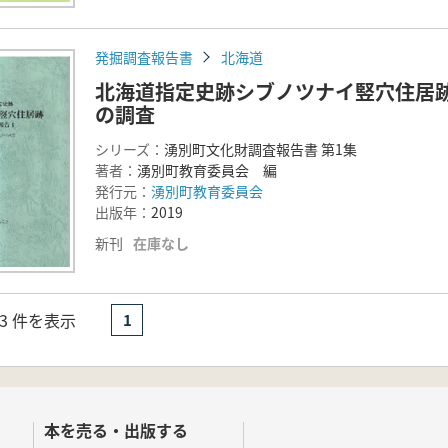
発掘調査報告書
北海道
北海道指定史跡シブノツナイ竪穴住居跡
の調査
シリーズ：
湧別町文化財調査報告書 第1集
著者：
湧別町教育委員会 編
発行元：
湧別町教育委員会
出版年：
2019
新刊
在庫なし
- 3 件を表示
1
本を売る・出版する