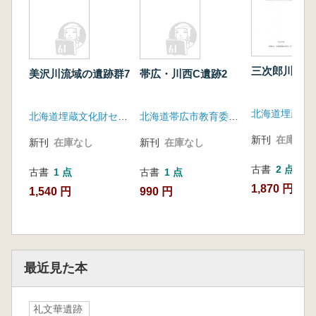
三次郎川右岸
美沢川流域の遺跡群7
帯広・川西C遺跡2
北海道埋蔵文化財センター
北海道帯広市教育委員会
新刊
在庫なし
新刊
在庫なし
新刊
在庫なし
古書
2 点
古書
1 点
古書
1 点
1,870 円~
1,540 円
990 円
最近見た本
礼文華遺跡