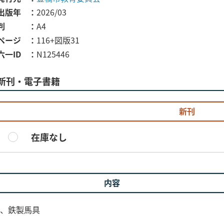
出版年
2026/03
判
A4
ページ
116+図版31
六一ID
N125446
新刊・電子書籍
新刊
在庫なし
内容
器、鉄製馬具