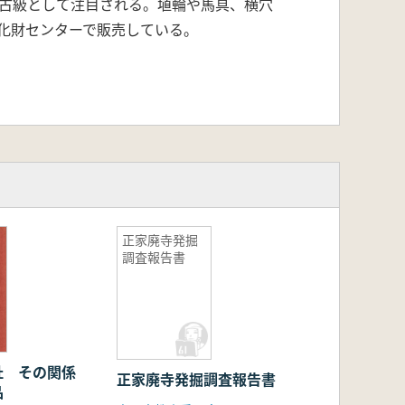
古級として注目される。埴輪や馬具、横穴
化財センターで販売している。
正家廃寺発掘
調査報告書
址 その関係
正家廃寺発掘調査報告書
品