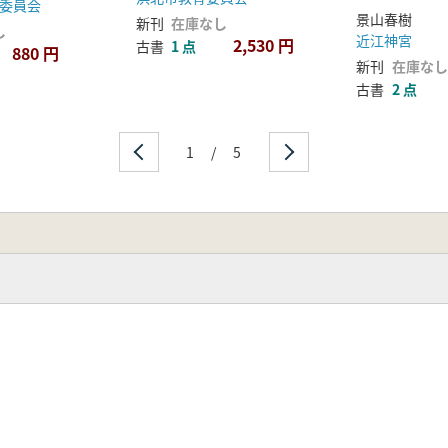
委員会
景山春樹
新刊
在庫なし
し
近江神宮
2,530 円
古書
1 点
880 円
新刊
在庫なし
古書
2 点
1
/
5