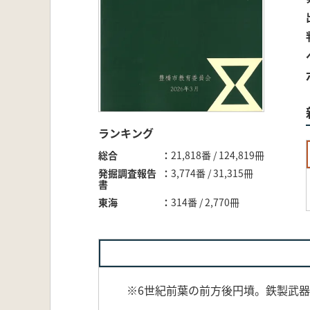
ランキング
総合
21,818番 / 124,819冊
発掘調査報告
3,774番 / 31,315冊
書
東海
314番 / 2,770冊
※6世紀前葉の前方後円墳。鉄製武