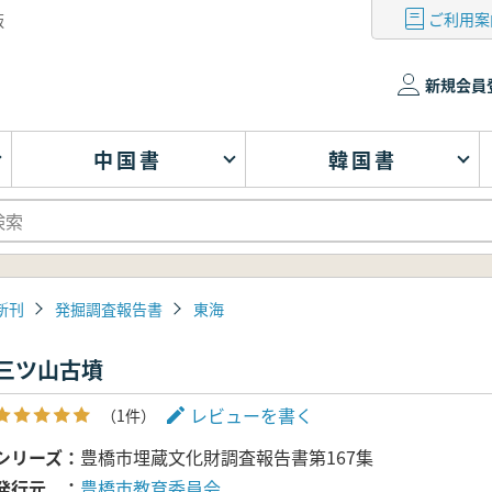
ご利用案
版
新規会員
中国書
韓国書
新刊
発掘調査報告書
東海
三ツ山古墳
レビューを書く
（1件）
シリーズ
豊橋市埋蔵文化財調査報告書第167集
発行元
豊橋市教育委員会