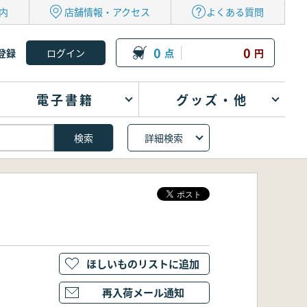
内
店舗情報・アクセス
よくある質問
0
0
登録
点
円
電子書籍
グッズ・他
詳細検索
ほしいものリストに追加
再入荷メール通知