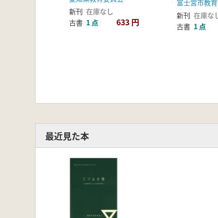
富士宮市教育
新刊
在庫なし
新刊
在庫な
633 円
古書
1 点
古書
1 点
最近見た本