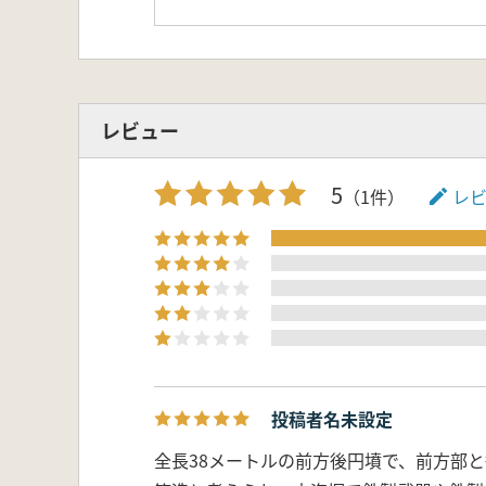
レビュー
5
（1件）
レ
投稿者名未設定
全長38メートルの前方後円墳で、前方部