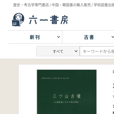
歴史・考古学専門書店 / 中国・韓国書の輸入販売 / 学術図書出
新刊
古書