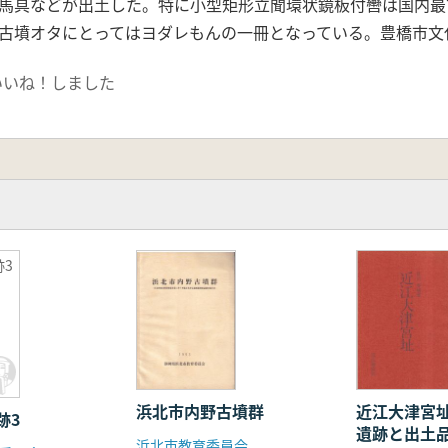
馬具などが出土した。特に小型矩形立聞環状鏡板付轡は国内最
古墳オタにとってはヨダレもんの一冊となっている。豊橋市文
いいね！しました
3
浜北市内野古墳群
近江大津宮
跡3
遺跡と出土
浜北市教育委員会