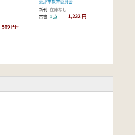
恵那市教育委員会
新刊
在庫なし
1,232 円
古書
1 点
569 円~