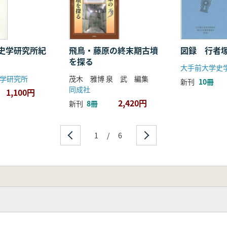
史学研究所紀
飛鳥・藤原の終末期古墳
図録 行者
を探る
学研究所
茂木 雅博 泉 武 編集
新刊
10冊
同成社
1,100円
2,420円
新刊
8冊
1
/
6