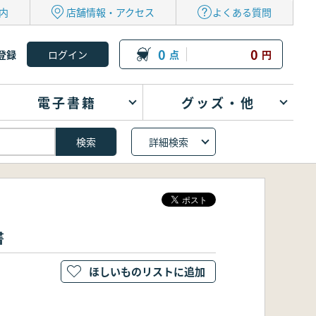
内
店舗情報・アクセス
よくある質問
0
0
登録
点
円
電子書籍
グッズ・他
詳細検索
書
ほしいものリストに追加