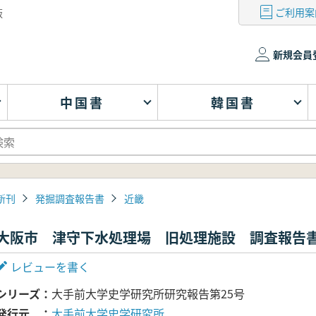
ご利用案
版
新規会員
中国書
韓国書
新刊
発掘調査報告書
近畿
大阪市 津守下水処理場 旧処理施設 調査報告
レビューを書く
シリーズ
大手前大学史学研究所研究報告第25号
発行元
大手前大学史学研究所