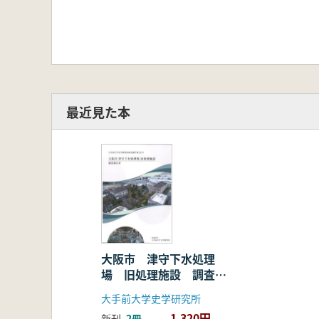
最近見た本
大阪市 津守下水処理
場 旧処理施設 調査報
告書
大手前大学史学研究所
1,320円
新刊
2冊