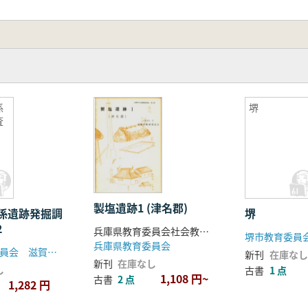
係
堺
査
製塩遺跡1 (津名郡)
係遺跡発掘調
堺
2
兵庫県教育委員会社会教育・文化財課編
堺市教育委員
兵庫県教育委員会
滋賀県教育委員会 滋賀県文化財保護協会
新刊
在庫なし
新刊
在庫なし
し
古書
1 点
1,108 円~
古書
2 点
1,282 円