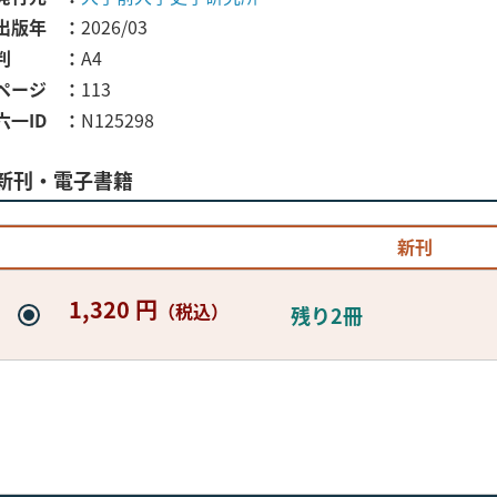
出版年
2026/03
判
A4
ページ
113
六一ID
N125298
新刊・電子書籍
新刊
1,320 円
（税込）
残り2冊