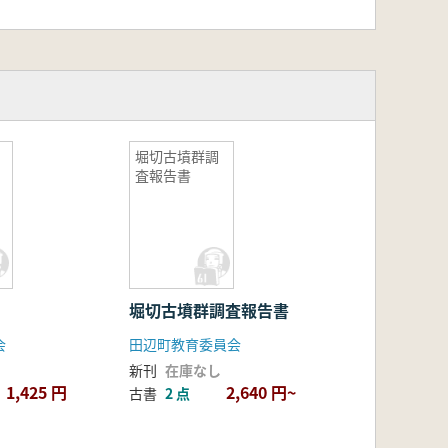
堀切古墳群調
査報告書
堀切古墳群調査報告書
会
田辺町教育委員会
新刊
在庫なし
1,425 円
2,640 円~
古書
2 点