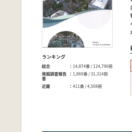
ランキング
総合
14,874番 / 124,790冊
発掘調査報告
1,869番 / 31,314冊
書
近畿
411番 / 4,508冊