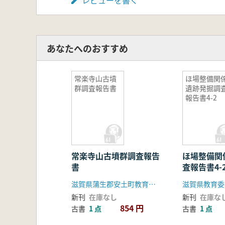
レビューを書く
あなたへのおすすめ
常楽寺山古墳
ほ場整備関
群調査報告書
遺跡発掘調
報告書4-2
常楽寺山古墳群調査報告
ほ場整備関
書
査報告書4-
滋賀県蒲生郡安土町教育委員会
新刊
在庫なし
新刊
在庫な
854 円
古書
1 点
古書
1 点