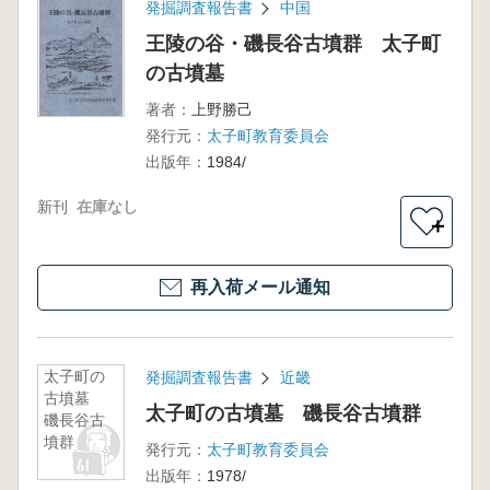
発掘調査報告書
中国
王陵の谷・磯長谷古墳群 太子町
の古墳墓
著者：
上野勝己
発行元：
太子町教育委員会
出版年：
1984/
新刊
在庫なし
＋
再入荷メール通知
太子町の
発掘調査報告書
近畿
古墳墓
太子町の古墳墓 磯長谷古墳群
磯長谷古
墳群
発行元：
太子町教育委員会
出版年：
1978/