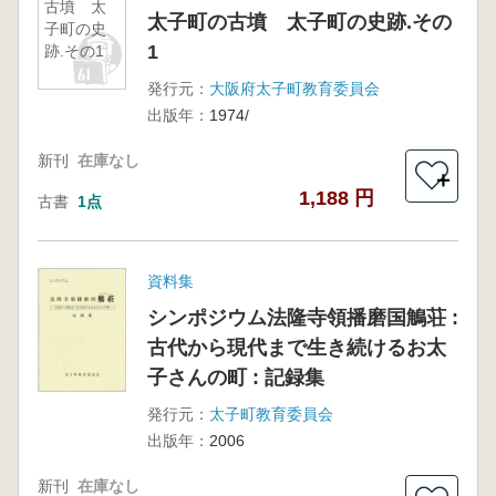
古墳 太
太子町の古墳 太子町の史跡.その
子町の史
1
跡.その1
発行元：
大阪府太子町教育委員会
出版年：
1974/
新刊
在庫なし
＋
1,188 円
古書
1点
資料集
シンポジウム法隆寺領播磨国鵤荘 :
古代から現代まで生き続けるお太
子さんの町 : 記録集
発行元：
太子町教育委員会
出版年：
2006
新刊
在庫なし