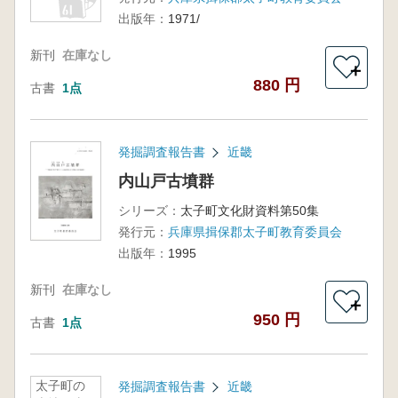
出版年：
1971/
新刊
在庫なし
＋
880 円
古書
1点
発掘調査報告書
近畿
内山戸古墳群
シリーズ：
太子町文化財資料第50集
発行元：
兵庫県揖保郡太子町教育委員会
出版年：
1995
新刊
在庫なし
＋
950 円
古書
1点
太子町の
発掘調査報告書
近畿