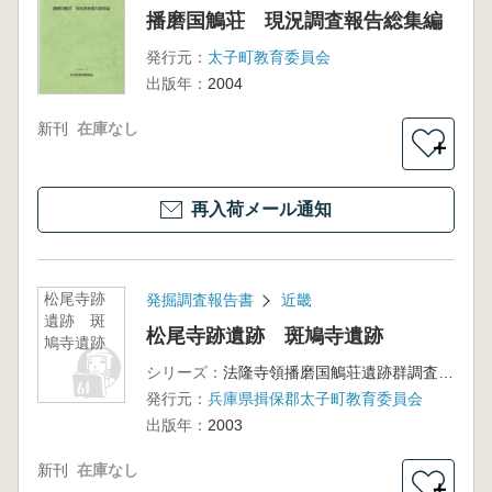
播磨国鵤荘 現況調査報告総集編
発行元：
太子町教育委員会
出版年：
2004
新刊
在庫なし
＋
再入荷メール通知
松尾寺跡
発掘調査報告書
近畿
遺跡 斑
松尾寺跡遺跡 斑鳩寺遺跡
鳩寺遺跡
シリーズ：
法隆寺領播磨国鵤荘遺跡群調査報告1 太子町文化財資料第68集
発行元：
兵庫県揖保郡太子町教育委員会
出版年：
2003
新刊
在庫なし
＋