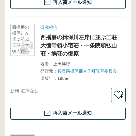
再入荷メール通知
西播磨の
研究報告
揖保川左
西播磨の揖保川左岸に並ぶ三荘
岸に並ぶ
大徳寺領小宅荘・一条院領弘山
三荘 大
徳寺領小
荘・鵤荘の復原
宅荘・一
条院領弘
著者：
上田洋行
山荘・鵤
発行元：
兵庫県揖保郡太子町教育委員会
荘の復原
出版年：
1985/
新刊
在庫なし
＋
再入荷メール通知