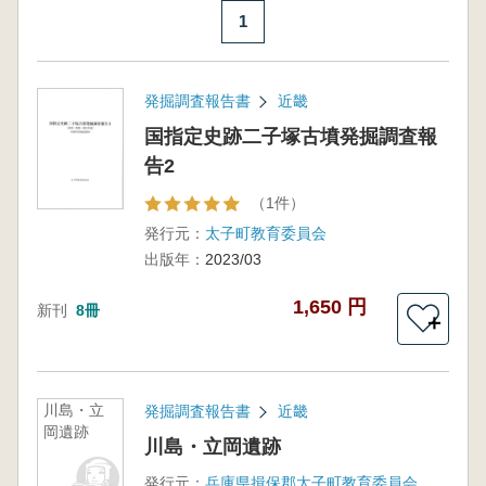
1
発掘調査報告書
近畿
国指定史跡二子塚古墳発掘調査報
告2
（1件）
発行元：
太子町教育委員会
出版年：
2023/03
1,650 円
新刊
8冊
＋
川島・立
発掘調査報告書
近畿
岡遺跡
川島・立岡遺跡
発行元：
兵庫県揖保郡太子町教育委員会