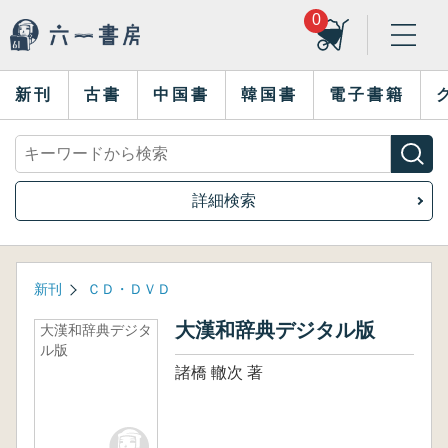
0
新刊
古書
中国書
韓国書
電子書籍
詳細検索
新刊
ＣＤ・ＤＶＤ
大漢和辞典デジタル版
大漢和辞典デジタ
ル版
諸橋 轍次 著