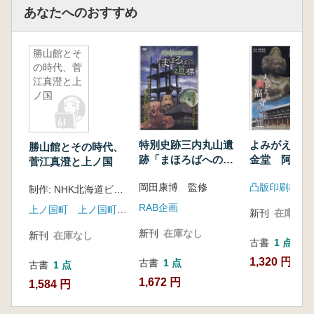
あなたへのおすすめ
勝山館とそ
の時代、菅
江真澄と上
ノ国
特別史跡三内丸山遺
よみがえる興
勝山館とその時代、
跡「まほろばへの道
金堂 阿修羅
菅江真澄と上ノ国
標」
岡田康博 監修
凸版印刷株式
制作: NHK北海道ビジョン
RAB企画
上ノ国町 上ノ国町教育委員会
新刊
在庫なし
新刊
在庫なし
新刊
在庫なし
古書
1 点
1,320 円
古書
1 点
古書
1 点
1,672 円
1,584 円