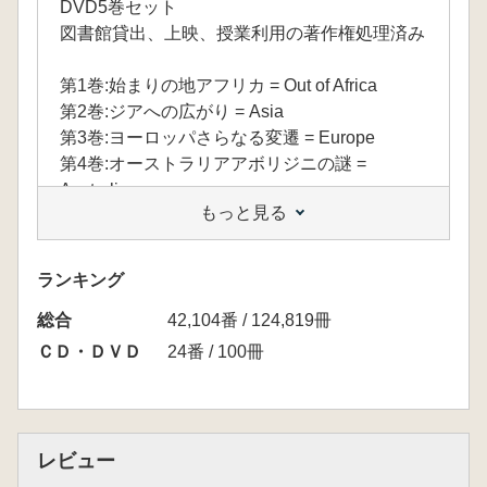
DVD5巻セット
図書館貸出、上映、授業利用の著作権処理済み
第1巻:始まりの地アフリカ = Out of Africa
第2巻:ジアへの広がり = Asia
第3巻:ヨーロッパさらなる変遷 = Europe
第4巻:オーストラリアアボリジニの謎 =
Australia
もっと見る
第5巻:アメリカ最後のフロンティア = The
Americas
ランキング
総合
42,104番 / 124,819冊
ＣＤ・ＤＶＤ
24番 / 100冊
レビュー