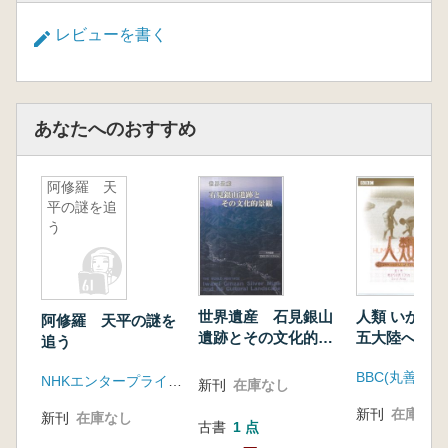
レビューを書く
あなたへのおすすめ
阿修羅 天
平の謎を追
う
世界遺産 石見銀山
人類 いかに
阿修羅 天平の謎を
遺跡とその文化的景
五大陸へ渡っ
追う
観
か 全5巻
BBC(丸善出版
NHKエンタープライズ(コロムビアミュージックエンタテインメント)
新刊
在庫なし
新刊
在庫なし
新刊
在庫なし
古書
1 点