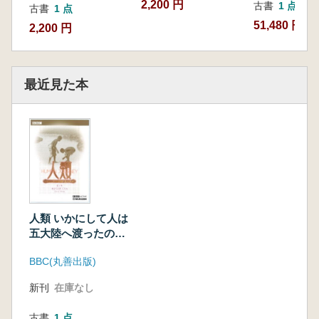
2,200 円
古書
1 点
古書
1 点
51,480 円
2,200 円
最近見た本
人類 いかにして人は
五大陸へ渡ったの
か 全5巻
BBC(丸善出版)
新刊
在庫なし
古書
1 点