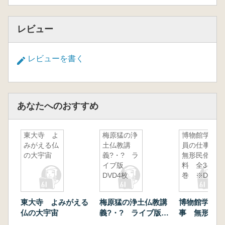
代化産業遺産として、人が造った島=軍艦島の
芸術的な姿を感じてください。
レビュー
レビューを書く
あなたへのおすすめ
東大寺 よ
梅原猛の浄
博物館学芸
みがえる仏
土仏教講
員の仕事
の大宇宙
義?・? ラ
無形民俗資
イブ版
料 全3
DVD4枚
巻 ※DVD
東大寺 よみがえる
梅原猛の浄土仏教講
博物館学芸員
仏の大宇宙
義?・? ライブ版
事 無形民
DVD4枚
全3巻 ※DV