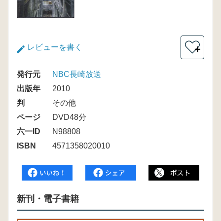
レビューを書く
＋
発行元
NBC長崎放送
出版年
2010
判
その他
ページ
DVD48分
六一ID
N98808
ISBN
4571358020010
新刊・電子書籍