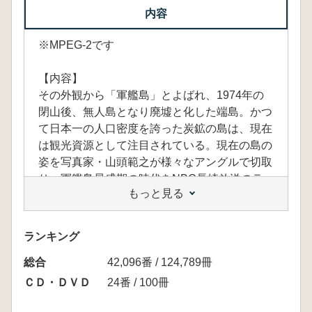
内容
※MPEG-2です
【内容】
その外観から「軍艦島」とよばれ、1974年の
閉山後、無人島となり廃墟と化した端島。かつ
て日本一の人口密度を誇った炭鉱の島は、現在
は観光資源として注目されている。現在の島の
姿を写真家・山頭範之が様々なアングルで切取
り、軍艦島最盛期の時代をNBC長崎放送のラ
もっと見る
イブラリー映像などを絡めて紹介します。本編
ではCGをふんだんに使い、軍艦島の全容に迫
ります。 スペシャル・エディットは、画面ス
ランキング
ーパーなし、ナレーションなしで、音楽と映像
総合
のみで紹介する軍艦島。後半では、廃墟となっ
42,096番 / 124,789冊
た島に刻まれた記憶が蘇ったように、そこに暮
ＣＤ・ＤＶＤ
24番 / 100冊
らしていた人々が過去の映像で登場します。近