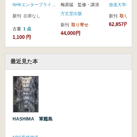
NHKエンタープライズ(日本コロムビア)
梅原猛 監修・講演
方丈堂出版
新刊
在庫なし
新刊
取り寄せ
62,857円
新刊
取り寄せ
古書
1 点
44,000円
1,100 円
最近見た本
HASHIMA 軍艦島