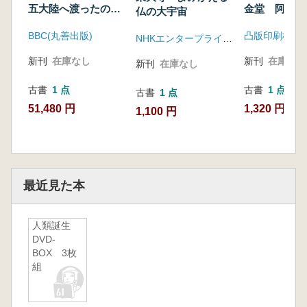
五大陸へ渡ったの
金堂 阿修羅
仏の大宇宙
か 全5巻
BBC(丸善出版)
凸版印刷株式
NHKエンタープライズ(日本コロムビア)
新刊
在庫なし
新刊
在庫なし
新刊
在庫なし
古書
1 点
古書
1 点
古書
1 点
51,480 円
1,320 円
1,100 円
最近見た本
人類誕生
DVD-
BOX 3枚
組