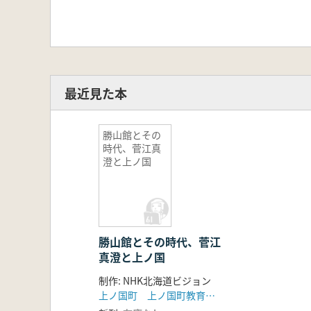
最近見た本
勝山館とその
時代、菅江真
澄と上ノ国
勝山館とその時代、菅江
真澄と上ノ国
制作: NHK北海道ビジョン
上ノ国町 上ノ国町教育委員会