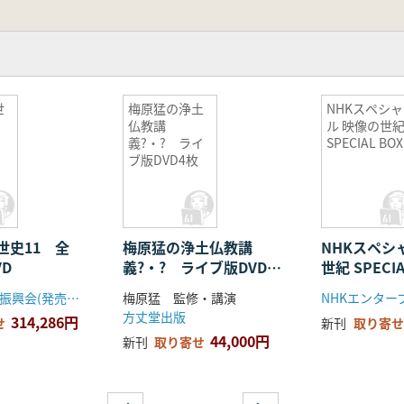
世
梅原猛の浄土
NHKスペシャ
仏教講
ル 映像の世
義?・? ライ
SPECIAL BOX
ブ版DVD4枚
世史11 全
梅原猛の浄土仏教講
NHKスペシ
VD
義?・? ライブ版DVD4
世紀 SPECIA
枚
放送大学教育振興会(発売元丸善)
梅原猛 監修・講演
NHKエンター
方丈堂出版
314,286円
せ
新刊
取り寄せ
44,000円
新刊
取り寄せ