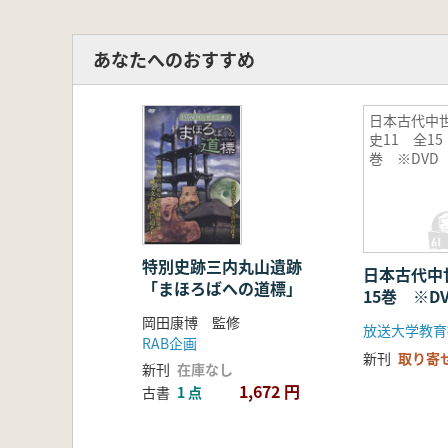
あなたへのおすすめ
日本古代中
史11 全15
巻 ※DVD
特別史跡三内丸山遺跡
日本古代中
「まほろばへの道標」
15巻 ※D
岡田康博 監修
RAB企画
新刊
取り寄
新刊
在庫なし
1,672 円
古書
1 点