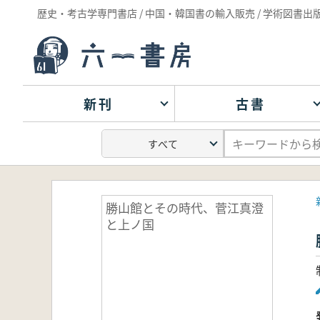
歴史・考古学専門書店 / 中国・韓国書の輸入販売 / 学術図書出
新刊
古書
勝山館とその時代、菅江真澄
と上ノ国