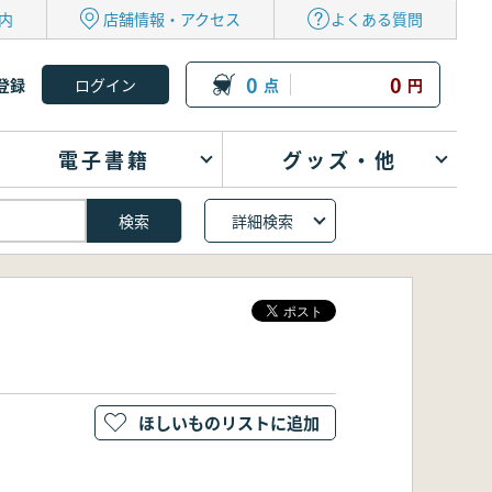
内
店舗情報・アクセス
よくある質問
0
0
登録
点
円
電子書籍
グッズ・他
詳細検索
ほしいものリストに追加