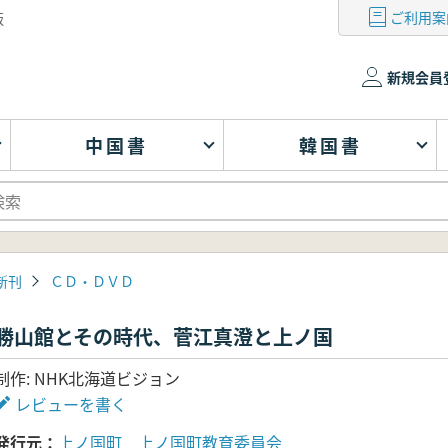
ご利用案
版
新規会員
中国書
韓国書
新刊
ＣＤ・ＤＶＤ
勝山館とその時代、菅江真澄と上ノ国
制作: NHK北海道ビジョン
レビューを書く
発行元
上ノ国町 上ノ国町教育委員会