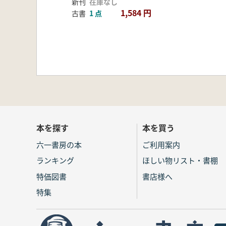
新刊
在庫なし
1,584 円
古書
1 点
本を探す
本を買う
六一書房の本
ご利用案内
ランキング
ほしい物リスト・書棚
特価図書
書店様へ
特集