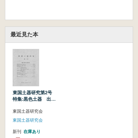
最近見た本
東国土器研究第2号
特集:黒色土器 出現
と背景(無料サンプ
東国土器研究会
ル)
東国土器研究会
新刊
在庫あり