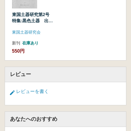
原明芳 長野県における「黒色土器」の出現と
その背景 5世紀末の食膳具様式の成立との関
東国土器研究第2号
連で
特集:黒色土器 出現
坂本美夫 「黒色土器の出現と展開」 山梨県
と背景
地域
東国土器研究会
山本恵一 静岡県下の6～8世紀の黒色土器につ
新刊
在庫あり
いて 主に東部地方を中心として
坂井秀弥 新潟県の黒色土器 6～8世紀を中心
550円
に
田嶋明人 北陸の黒色( 赤彩) 土器
長谷川厚 神奈川・千葉県地域の赤彩土器・黒
レビュー
色処理土器について
水口由紀子 古墳時代後期における土師器の一
レビューを書く
分析
東国土器研究会 討論 1988年「黒色土器
出現と背景」の成果と課題
あなたへのおすすめ