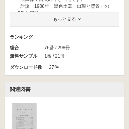
討論 1988年「黒色土器 出現と背景」の
成果と課題
もっと見る
電子化日: 2012年 5月30日
印 刷: 不 可
目 次: あ り(しおりもあり)
ランキング
文字検索: 可能(コピーは不可)
総合
元データ: 図書現物から
76番 / 298冊
利用可能台数:合計2台
無料サンプル
1番 / 21冊
<目次>
ダウンロード数
27件
伊藤博幸 陸奥国の黒色土師器 岩手・宮城地
域
阿部明彦 山形県における黒色土器出現の様相
関連図書
と展開
木本元治 福島県内の黒色土器(古墳時代～奈
良時代)
梁木誠・田熊清彦 栃木県の彩色土器について
田中広明 上毛野・北武蔵の古墳時代後期の土
器生産 土器生産の転換と在地首長制