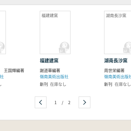
福建建窯
湖南長沙窯
福建建窯
湖南長沙窯
 王国輝編著
謝道華編著
周世栄編著
社
嶺南美術出版社
嶺南美術出版
し
新刊
在庫なし
新刊
在庫なし
1
/
2