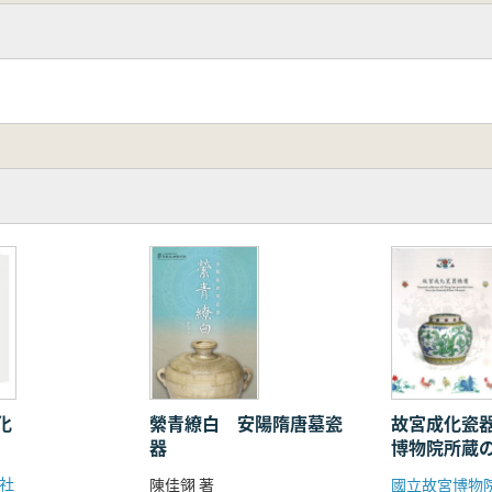
化
縈青繚白 安陽隋唐墓瓷
故宮成化瓷器
器
博物院所蔵の
社
陳佳翎 著
國立故宮博物