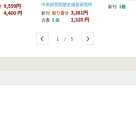
中央研究院歴史語言研究所
9,559円
せ
新刊
1冊
3,381円
4,400 円
新刊
取り寄せ
1,320 円
古書
1 点
1
/
5