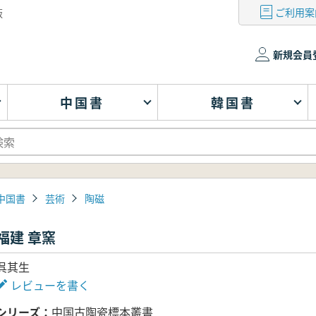
ご利用案
版
新規会員
中国書
韓国書
中国書
芸術
陶磁
福建 章窯
呉其生
レビューを書く
シリーズ
中国古陶瓷標本叢書