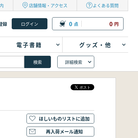
内
店舗情報・アクセス
よくある質問
0
0
登録
点
円
電子書籍
グッズ・他
詳細検索
ほしいものリストに追加
再入荷メール通知