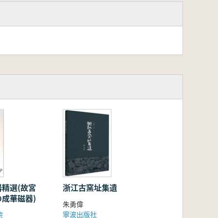
精選(故宮
浙江古窯址集遺
成華磁器)
朱勇偉
寧波出版社
院