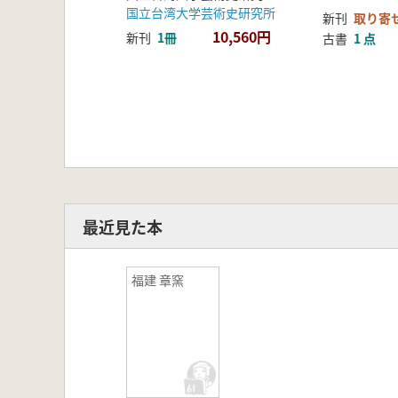
国立台湾大学芸術史研究所
新刊
取り寄
10,560円
新刊
1冊
古書
1 点
最近見た本
福建 章窯