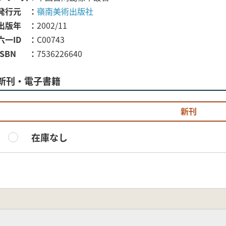
発行元
嶺南美術出版社
出版年
2002/11
六一ID
C00743
ISBN
7536226640
新刊・電子書籍
新刊
在庫なし