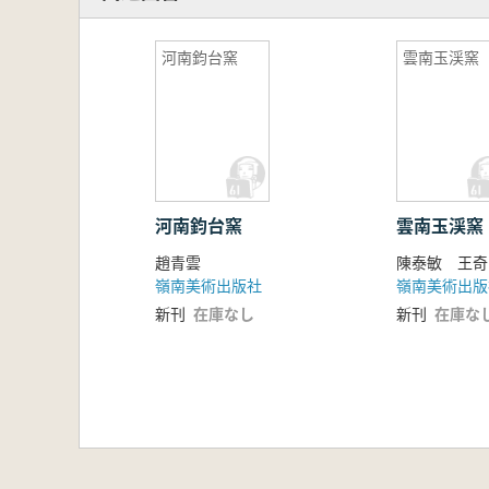
河南鈞台窯
雲南玉渓窯
河南鈞台窯
雲南玉渓窯
趙青雲
陳泰敏 王奇
嶺南美術出版社
嶺南美術出版
新刊
在庫なし
新刊
在庫な