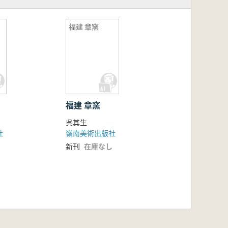
福建 章窯
福建 章窯
呉其生
社
嶺南美術出版社
新刊
在庫なし