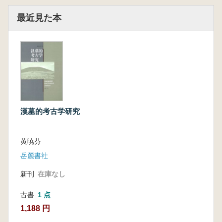
最近見た本
漢墓的考古学研究
黄暁芬
岳麓書社
新刊
在庫なし
古書
1 点
1,188 円