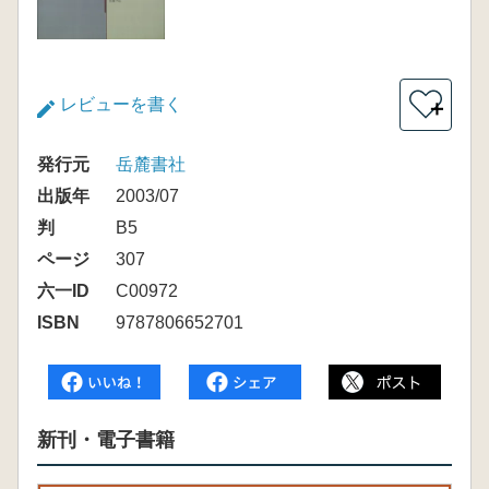
レビューを書く
＋
発行元
岳麓書社
出版年
2003/07
判
B5
ページ
307
六一ID
C00972
ISBN
9787806652701
新刊・電子書籍