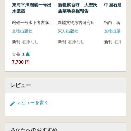
東海平潭碗礁一号出
新疆察吾呼 大型氏
中国石窟寺研
水瓷器
族墓地発掘報告
碗礁一号水下考古隊 編著
新疆文物考古研究所
宿白 著
文物出版社
東方出版社
文物出版社
新刊
在庫なし
新刊
在庫なし
新刊
在庫なし
古書
1 点
7,700 円
レビュー
レビューを書く
あなたへのおすすめ