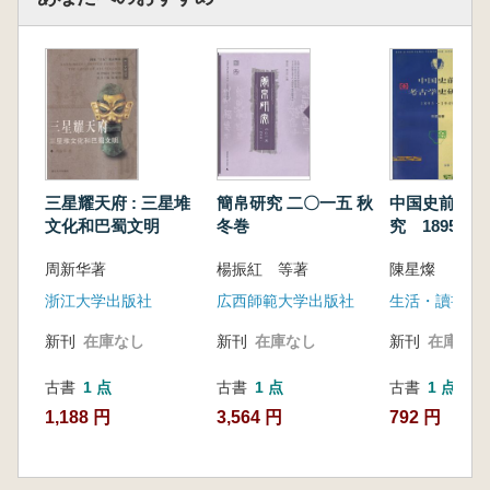
三星耀天府 : 三星堆
中国史前考古
簡帛研究 二〇一五 秋
文化和巴蜀文明
究 1895-194
冬巻
周新华著
陳星燦
楊振紅 等著
浙江大学出版社
広西師範大学出版社
新刊
在庫なし
新刊
在庫なし
新刊
在庫なし
古書
1 点
古書
1 点
古書
1 点
1,188 円
792 円
3,564 円