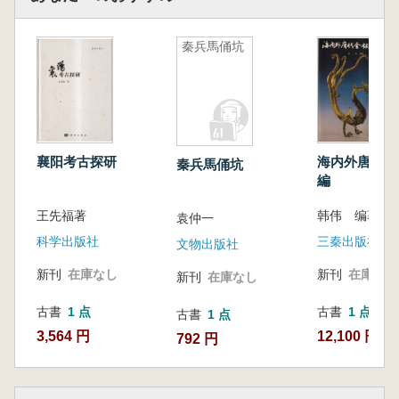
秦兵馬俑坑
襄阳考古探研
海内外唐代金
秦兵馬俑坑
編
王先福著
韩伟 编著
袁仲一
科学出版社
三秦出版社
文物出版社
新刊
在庫なし
新刊
在庫なし
新刊
在庫なし
古書
1 点
古書
1 点
古書
1 点
3,564 円
12,100 円
792 円