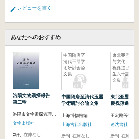
レビューを書く
あなたへのおすすめ
中国隋唐至
東北亜歴史
清代玉器学
与文化 慶
術研討会論
祝孫進己先
文集
生六十誕辰
文集
洛陽文物鑽探報告
中国隋唐至清代玉器
東北亜歴史
第二輯
学術研討会論文集
慶祝孫進己先
誕辰文集
洛陽市文物鑽探管理協公室編
上海博物館編
王宏剛等主編
文物出版社
上海古籍出版社
遼沈書社
新刊
在庫なし
新刊
在庫なし
新刊
在庫なし