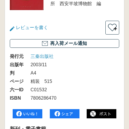
所 西安半坡博物館 編
レビューを書く
＋
再入荷メール通知
発行元
三秦出版社
出版年
2003/11
判
A4
ページ
精装 515
六一ID
C01532
ISBN
7806286470