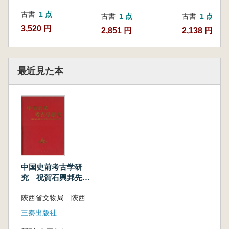
古書
1 点
古書
1 点
古書
1 点
3,520 円
2,851 円
2,138 円
最近見た本
中国史前考古学研
究 祝賀石興邦先生
考古半世紀曁八秩華
陝西省文物局 陝西省考古研究所 西安半坡博物館 編
誕文集
三秦出版社