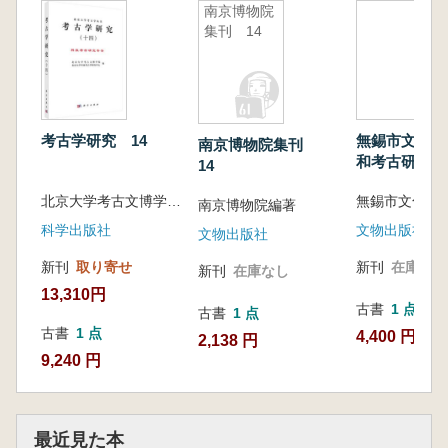
南京博物院
集刊 14
考古学研究 14
無錫市文化遺
南京博物院集刊
和考古研究所
14
集 早期文明
北京大学考古文博学院 北京大学中国考古学研究中心 編
無錫市文化遺
漢墓研究
南京博物院編著
科学出版社
文物出版社
文物出版社
新刊
取り寄せ
新刊
在庫なし
新刊
在庫なし
13,310円
古書
1 点
古書
1 点
古書
1 点
4,400 円
2,138 円
9,240 円
最近見た本