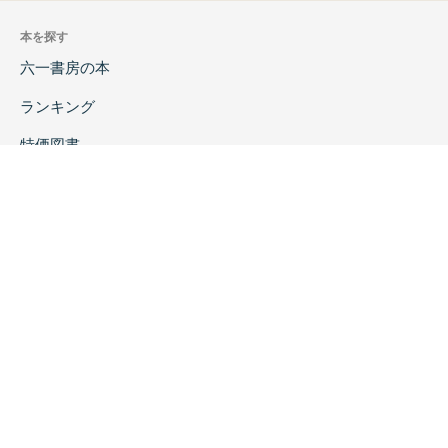
本を探す
六一書房の本
ランキング
特価図書
特集
書店様へ
著者ログイン
会社案内
お問い合わせ
リンク
採用情報