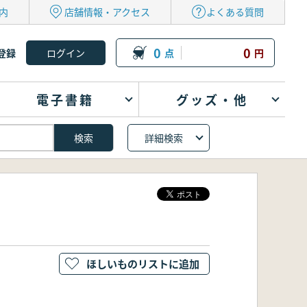
内
店舗情報・アクセス
よくある質問
0
0
登録
点
円
電子書籍
グッズ・他
詳細検索
ほしいものリストに追加