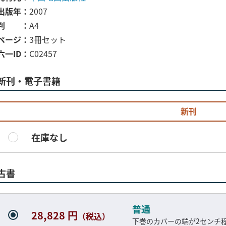
出版年
2007
判
A4
ページ
3冊セット
六一ID
C02457
新刊・電子書籍
新刊
在庫なし
古書
普通
28,828 円
（税込）
下巻のカバーの端が2センチ