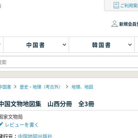
ご利用案
版
新規会員
中国書
韓国書
中国書
歴史・地理（考古外）
地理、地図
中国文物地図集 山西分冊 全3冊
国家文物局
レビューを書く
発行元
中国地図出版社