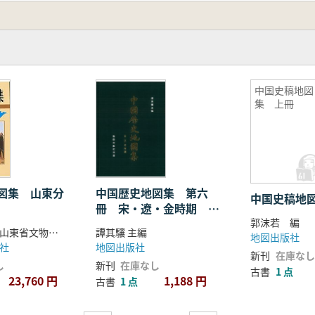
中国史稿地図
集 上冊
中国歴史地図集 第六
図集 山東分
中国史稿地
冊 宋・遼・金時期
郭沫若 編
(精)
譚其驤 主編
国家文物局 山東省文物局編
地図出版社
地図出版社
社
新刊
在庫なし
新刊
在庫なし
し
古書
1 点
1,188 円
23,760 円
古書
1 点