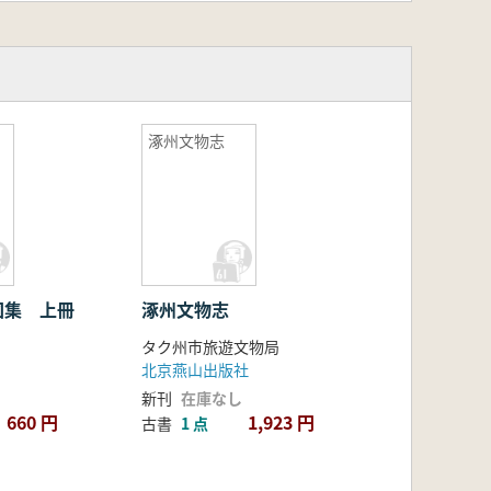
涿州文物志
図集 上冊
涿州文物志
タク州市旅遊文物局
北京燕山出版社
新刊
在庫なし
660 円
1,923 円
古書
1 点