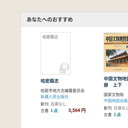
あなたへのおすすめ
哈密縣志
中国文物地
哈密縣志
册 上下
哈密市地方志编纂委员会
新疆人民出版社
中国地図出版
新刊
在庫なし
新刊
在庫な
3,564 円
古書
1 点
古書
1 点