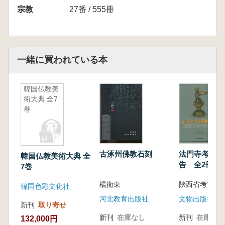
宗教
27番 / 555冊
一緒に買われている本
韓国仏教美
術大典 全7
巻
古涿州佛教石刻
法門寺考古発
韓国仏教美術大典 全
告 全2冊
7巻
楊衛東
韓国色彩文化社
河北教育出版社
文物出版社
新刊
取り寄せ
新刊
在庫なし
新刊
在庫なし
132,000円