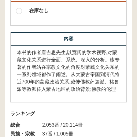
在庫なし
内容
本书的作者唐吉思先生,以宽阔的学术视野,对蒙
藏文化关系进行全面、系统、深入的分析。该专
著的作者站在宗教文化的角度对蒙藏文化关系的
一系列领域都作了阐述。从大蒙古帝国到清代将
近700年的蒙藏政治关系,藏传佛教萨迦派、格鲁
派等教派传入蒙古地区的政治背景;佛教的伦理
ランキング
総合
2,053番 / 20,114冊
民族・宗教
37番 / 1,005冊