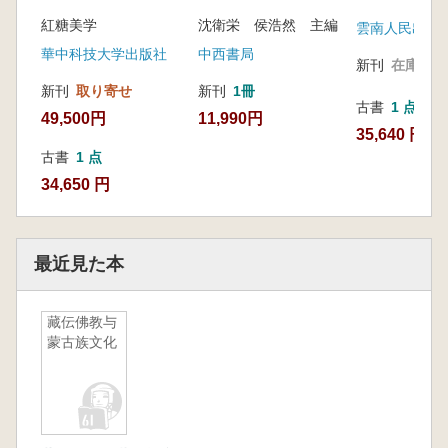
与仏教語文学研究文
紅糖美学
沈衛栄 侯浩然 主編
集
雲南人民出版
華中科技大学出版社
中西書局
新刊
在庫なし
新刊
取り寄せ
新刊
1冊
古書
1 点
49,500円
11,990円
35,640 円
古書
1 点
34,650 円
最近見た本
藏伝佛教与
蒙古族文化