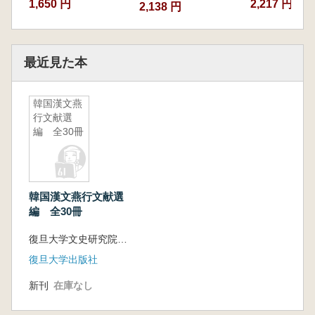
1,650 円
2,217 円
2,138 円
最近見た本
韓国漢文燕
行文献選
編 全30冊
韓国漢文燕行文献選
編 全30冊
復旦大学文史研究院 韓国成均館大学東亜学術院 主編
復旦大学出版社
新刊
在庫なし