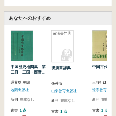
あなたへのおすすめ
後漢書辞典
中国歴史地図集 第
中国古代歴史
後漢書辞典
三冊 三国・西晋時
期 (平装版)
譚其驤 主編
王雅軒ほか 
張舜徴
地図出版社
遼寧教育出版
山東教育出版社
新刊
在庫なし
新刊
在庫なし
新刊
在庫なし
古書
1 点
古書
1 点
古書
1 点