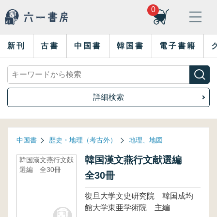
0
新刊
古書
中国書
韓国書
電子書籍
詳細検索
中国書
歴史・地理（考古外）
地理、地図
韓国漢文燕行文献選編
韓国漢文燕行文献
選編 全30冊
全30冊
復旦大学文史研究院 韓国成均
館大学東亜学術院 主編