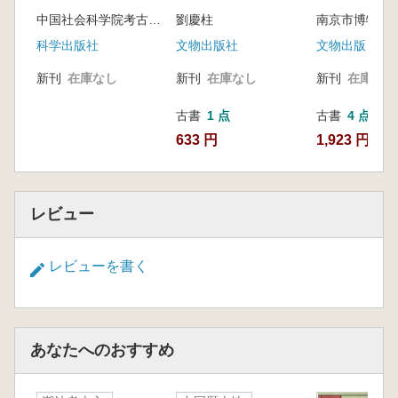
徐家碾発掘報告
中国社会科学院考古研究所
劉慶柱
科学出版社
文物出版社
文物出版
新刊
在庫なし
新刊
在庫なし
新刊
在庫なし
古書
1 点
古書
4 点
633 円
1,923 円~
レビュー
レビューを書く
あなたへのおすすめ