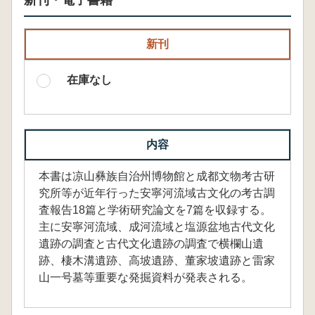
新刊・電子書籍
新刊
在庫なし
内容
本書は凉山彝族自治州博物館と成都文物考古研
究所等が近年行った安寧河流域古文化の考古調
査報告18篇と学術研究論文を7篇を収録する。
主に安寧河流域、成河流域と塩源盆地古代文化
遺跡の調査と古代文化遺跡の調査で横欄山遺
跡、棲木溝遺跡、高坡遺跡、董家坡遺跡と雷家
山一号墓等重要な発掘資料が発表される。