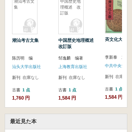
潮汕考古文
中国歴史地
集
理概述 改
訂版
斉文化大観
潮汕考古文集
中国歴史地理概述
改訂版
李新泰 主編
陈历明 编
邹逸麟 编著
中共中央党校
汕头大学出版社
上海教育出版社
新刊
在庫なし
新刊
在庫なし
新刊
在庫なし
古書
1 点
古書
1 点
古書
1 点
1,584 円
1,760 円
1,584 円
最近見た本