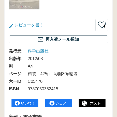
レビューを書く
＋
再入荷メール通知
発行元
科学出版社
出版年
2012/08
判
A4
ページ
精装 425p 彩図30p精装
六一ID
C05470
ISBN
9787030352415