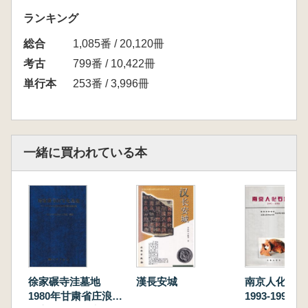
ランキング
総合
1,085番 / 20,120冊
考古
799番 / 10,422冊
単行本
253番 / 3,996冊
一緒に買われている本
徐家碾寺洼墓地
漢長安城
南京人化石地
1980年甘粛省庄浪県
1993-1994