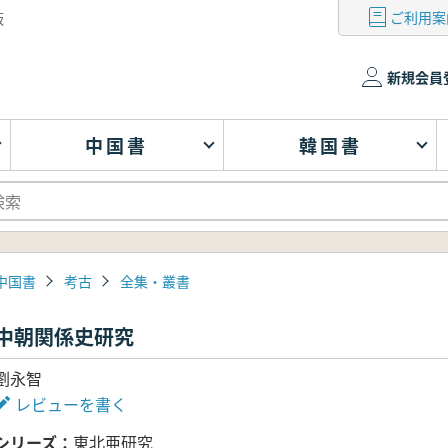
ご利用案
版
新規会員
中国書
韓国書
中国書
考古
全集・叢書
中朝関係史研究
劉永智
レビューを書く
シリーズ
東北亜研究