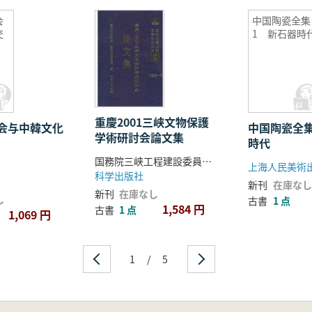
会
中国陶瓷全集
交
1 新石器時
重慶2001三峡文物保護
会与中韓文化
中国陶瓷全
学術研討会論文集
時代
国務院三峡工程建設委員会協公室 国家文物局
上海人民美術
科学出版社
新刊
在庫なし
新刊
在庫なし
し
古書
1 点
1,584 円
古書
1 点
1,069 円
1
/
5