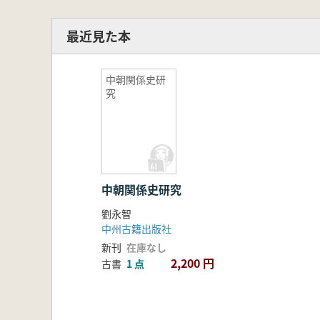
最近見た本
中朝関係史研
究
中朝関係史研究
劉永智
中州古籍出版社
新刊
在庫なし
2,200 円
古書
1 点