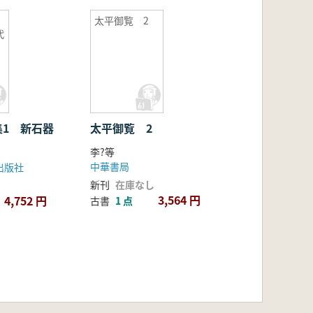
太平御覧 2
代
集1 新石器
太平御覧 2
李?等
中華書局
出版社
新刊
在庫なし
3,564 円
4,752 円
古書
1 点