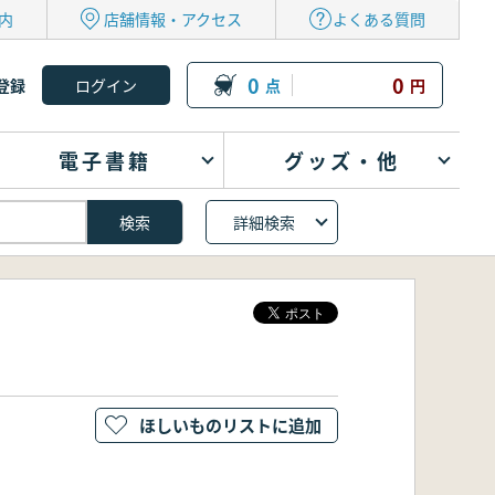
内
店舗情報・アクセス
よくある質問
0
0
登録
点
円
電子書籍
グッズ・他
詳細検索
ほしいものリストに追加