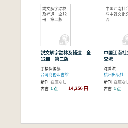
説文解字詁林
中国江南社
及補遺 全12
与中韓文化
冊 第二版
流
説文解字詁林及補遺 全
中国江南社
12冊 第二版
交流
丁福保編纂
沈善洪
台湾商務印書館
杭州出版社
新刊
在庫なし
新刊
在庫な
14,256 円
古書
1 点
古書
1 点