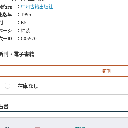
発行元
中州古籍出版社
出版年
1995
判
B5
ページ
精装
六一ID
C05570
新刊・電子書籍
新刊
在庫なし
古書