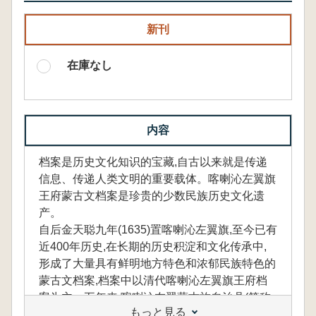
新刊
在庫なし
内容
档案是历史文化知识的宝藏,自古以来就是传递
信息、传递人类文明的重要载体。喀喇沁左翼旗
王府蒙古文档案是珍贵的少数民族历史文化遗
产。
自后金天聪九年(1635)置喀喇沁左翼旗,至今已有
近400年历史,在长期的历史积淀和文化传承中,
形成了大量具有鲜明地方特色和浓郁民族特色的
蒙古文档案,档案中以清代喀喇沁左翼旗王府档
案为主。五年来,喀喇沁左翼蒙古族自治县(简称
もっと見る
喀左县)档案局组织专人对馆藏的清代蒙古文档