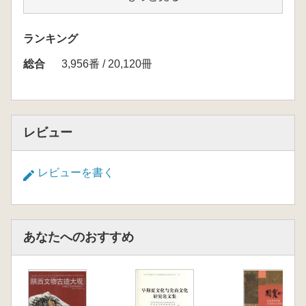
案进行了分类整理和翻译研究,档案整理项目先
后被列为辽宁省少数民族古籍整理“十五”规划和
ランキング
国家清史工程项目。
総合
喀喇沁左翼旗王府档案是目前保存较为完整的地
3,956番 / 20,120冊
方蒙古文档案,约5000件。记载了乾隆六年
(1741)至1932年,近200年间由清朝皇帝、六部、
理藩院、热河都统、卓索图盟、八沟厅、承德
府、三座塔厅(今朝阳)、塔子沟厅(今凌源)、建
レビュー
昌县等各级行政机构发给喀喇沁左翼旗衙门和喀
喇沁左翼旗衙门呈报上述机关的往来文书及旗衙
レビューを書く
门内部文件。按文体分有:圣旨、示喻、告示、
呈文(奏折)批示、诉状、口供、传文、调解、调
查报告、契约合同、地方法规、清单、请柬、公
函便笺等;按种类分为政务、赏与、庙产、矿
あなたへのおすすめ
务、土地、综合共六大类,十卷本。档案内容丰
富、涉及面广,详细记录了喀喇沁左翼旗的政
治、经济、历史、宗教、文化、教育、风俗等各
方面的内容。