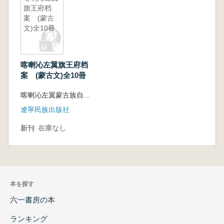
旗王府档
案 (蒙古
文)全10冊
喀喇沁左翼旗王府档
案 (蒙古文)全10冊
喀喇沁左翼蒙古族自治県档案局 編
遼寧民族出版社
新刊
在庫なし
本を探す
六一書房の本
ランキング