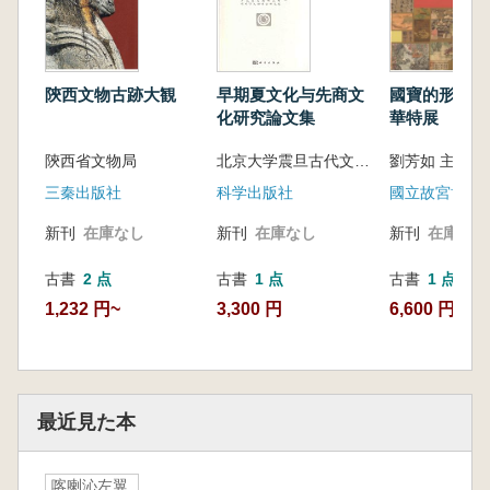
《喀喇沁左翼旗王府档案》以档案原件影印的形
式,分类结册出版,力求再现珍贵历史档案原貌,还
原少数民族语言文字的博大精深。为方便读者使
用和查找档案,每类书后都附有档案索引。
早期夏文化与先商文
陝西文物古跡大観
國寶的形成 
喀喇沁左翼旗蒙古文档案,在日本侵略中国时,被
化研究論文集
華特展
日本侵略者掳走,企图带回日本,在大连被中国人
北京大学震旦古代文明研究中心 等編
陝西省文物局
劉芳如 主編
民解放军截获,送交辽宁省档案馆,1992年移交喀
左县档案馆。喀喇沁左翼旗王府蒙古文档案是清
科学出版社
三秦出版社
國立故宮博物
代盟旗制度下蒙古族的“百科全书”,是研究蒙古族
新刊
在庫なし
新刊
在庫なし
新刊
在庫なし
历史变迁的珍贵史料。档案内容丰富绝伦,价值
无法估算,可称为中华乃至世界民族文化之瑰
古書
1 点
古書
2 点
古書
1 点
宝。它的整理与出版对于蒙古族历史的研究和清
3,300 円
1,232 円~
6,600 円
王朝统治下蒙古族盟旗制度的研究具有重要的学
术价值和史料价值。因此,整理出版喀喇沁左翼
旗王府档案具有重大的历史意义和现实意义。
最近見た本
喀喇沁左翼