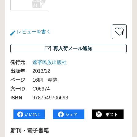
レビューを書く
＋
再入荷メール通知
発行元
遼寧民族出版社
出版年
2013/12
ページ
16開 精装
六一ID
C06374
ISBN
9787549706693
新刊・電子書籍