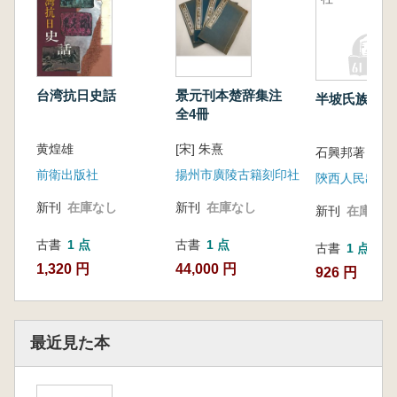
台湾抗日史話
景元刊本楚辞集注
半坡氏族公社
全4冊
黄煌雄
[宋] 朱熹
石興邦著
前衛出版社
揚州市廣陵古籍刻印社
陝西人民出版
新刊
在庫なし
新刊
在庫なし
新刊
在庫なし
古書
1 点
古書
1 点
古書
1 点
1,320 円
44,000 円
926 円
最近見た本