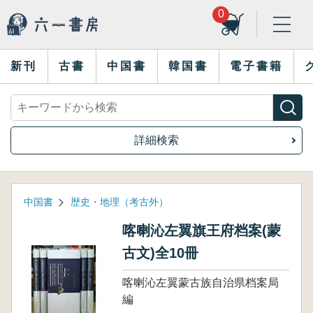
0
新刊
古書
中国書
韓国書
電子書籍
詳細検索
中国書
歴史・地理（考古外）
喀喇沁左翼旗王府档案(蒙
古文)全10冊
喀喇沁左翼蒙古族自治県档案局
編