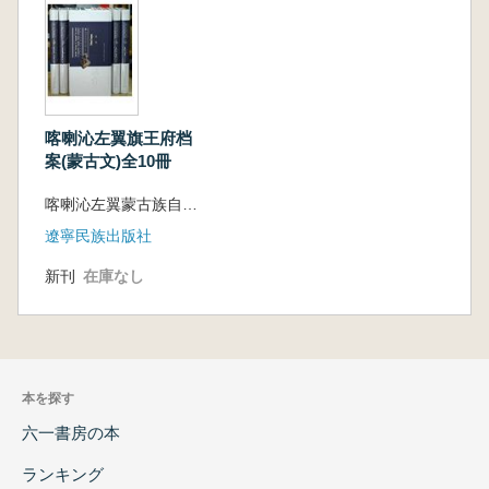
喀喇沁左翼旗王府档
案(蒙古文)全10冊
喀喇沁左翼蒙古族自治県档案局編
遼寧民族出版社
新刊
在庫なし
本を探す
六一書房の本
ランキング