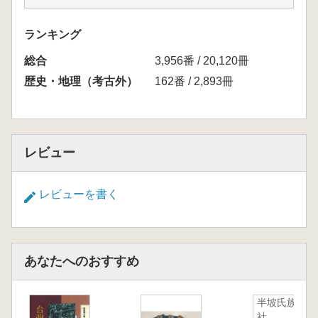
种类分为政务、赏与、庙产、矿务、土地、综合
共六大类,十卷本。档案内容丰富、涉及面广,详
ランキング
细记录了喀喇沁左翼旗的政治、经济、历史、宗
総合
教、文化、教育、风俗等各方面的内容。
3,956番 / 20,120冊
歴史・地理（考古外）
162番 / 2,893冊
レビュー
レビューを書く
あなたへのおすすめ
半坡氏族公
社