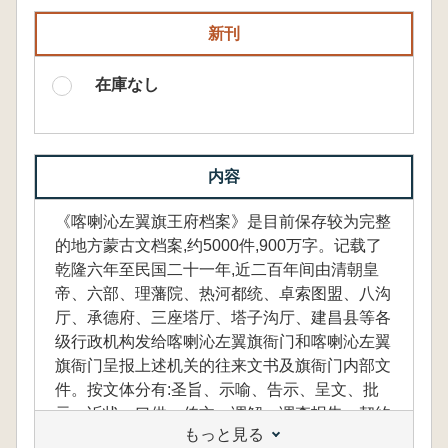
新刊
在庫なし
内容
《喀喇沁左翼旗王府档案》是目前保存较为完整
的地方蒙古文档案,约5000件,900万字。记载了
乾隆六年至民国二十一年,近二百年间由清朝皇
帝、六部、理藩院、热河都统、卓索图盟、八沟
厅、承德府、三座塔厅、塔子沟厅、建昌县等各
级行政机构发给喀喇沁左翼旗衙门和喀喇沁左翼
旗衙门呈报上述机关的往来文书及旗衙门内部文
件。按文体分有:圣旨、示喻、告示、呈文、批
示、诉状、口供、传文、调解、调查报告、契约
もっと見る
合同、地方法规、清单、请柬、公函便签等;按