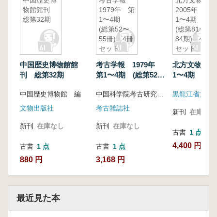
中国歴史博
考古学報
北方文物
物館館刊
1979年 第
2005年
総第32期
1〜4期
1〜4期
(総第52〜
(総第81〜
55冊) 4冊
84期) 4冊
セット
セット
中国歴史博物館館
考古学報 1979年
北方文物 2
刊 総第32期
第1〜4期 (総第52〜
1〜4期 (総第
55冊) 4冊セット
期) 4冊セッ
中国歴史博物館 編
中国科学院考古研究所 編
文物出版社
考古雑誌社
新刊
在庫なし
新刊
在庫なし
新刊
在庫なし
古書
1 点
4,400 円
古書
1 点
古書
1 点
880 円
3,168 円
最近見た本