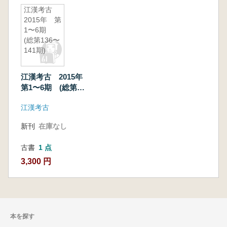
江漢考古
2015年 第
1〜6期
(総第136〜
141期)
江漢考古 2015年
第1〜6期 (総第
136〜141期)
江漢考古
新刊
在庫なし
古書
1 点
3,300 円
本を探す