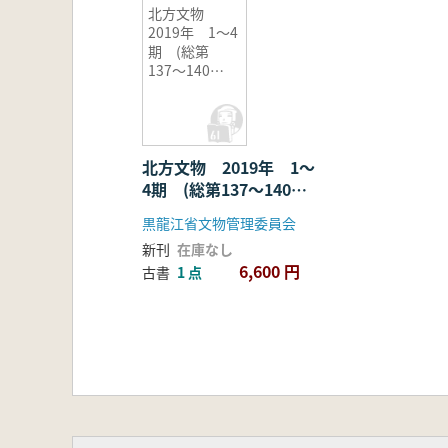
北方文物
2019年 1〜4
期 (総第
137〜140
期) 4冊セッ
ト
北方文物 2019年 1〜
4期 (総第137〜140
期) 4冊セット
黒龍江省文物管理委員会
新刊
在庫なし
6,600 円
古書
1 点