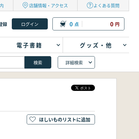
内
店舗情報・アクセス
よくある質問
0
0
登録
点
円
電子書籍
グッズ・他
詳細検索
ほしいものリストに追加