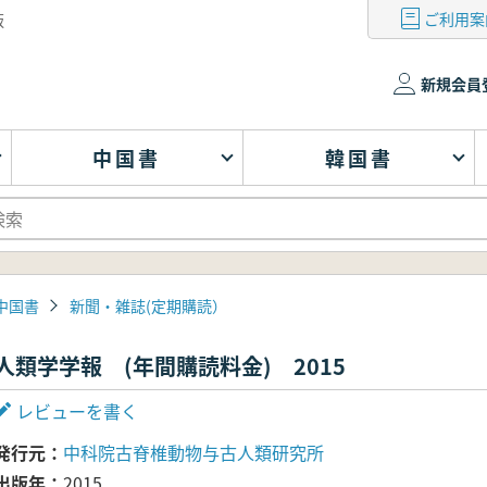
ご利用案
版
新規会員
中国書
韓国書
中国書
新聞・雑誌(定期購読）
人類学学報 (年間購読料金) 2015
レビューを書く
発行元
中科院古脊椎動物与古人類研究所
出版年
2015